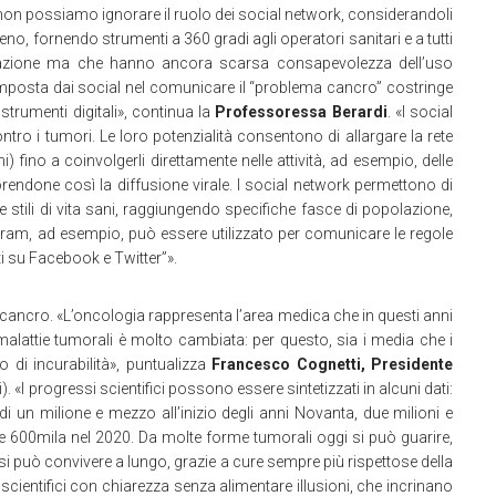
E non possiamo ignorare il ruolo dei social network, considerandoli
eno, fornendo strumenti a 360 gradi agli operatori sanitari e a tutti
azione ma che hanno ancora scarsa consapevolezza dell’uso
e imposta dai social nel comunicare il “problema cancro” costringe
 strumenti digitali», continua la
Professoressa Berardi
. «I social
tro i tumori. Le loro potenzialità consentono di allargare la rete
) fino a coinvolgerli direttamente nelle attività, ad esempio, delle
vorendone così la diffusione virale. I social network permettono di
stili di vita sani, raggiungendo specifiche fasce di popolazione,
am, ad esempio, può essere utilizzato per comunicare le regole
i su Facebook e Twitter”».
di cancro. «L’oncologia rappresenta l’area medica che in questi anni
malattie tumorali è molto cambiata: per questo, sia i media che i
 di incurabilità», puntualizza
Francesco
Cognetti, Presidente
«I progressi scientifici possono essere sintetizzati in alcuni dati:
di un milione e mezzo all’inizio degli anni Novanta, due milioni e
 e 600mila nel 2020. Da molte forme tumorali oggi si può guarire,
 si può convivere a lungo, grazie a cure sempre più rispettose della
scientifici con chiarezza senza alimentare illusioni, che incrinano