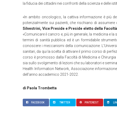
la fiducia dei cittadini nei confronti della scienza e delle isti
«In ambito oncologico, la cattiva informazione è più del
potenzialmente sui pazienti, che rischiano di assumere d
Silvestrini, Vice Preside e Preside eletto della Facolt
«Comunicare il cancro e, più in generale, la medicina e la
termini di sanità pubblica ed è un formidabile strument
conoscere i meccanismi della comunicazione. L’Universi
sanitari, da qui la scelta di attivare il primo corso di per
corso è promosso dalla Facoltà di Medicina e Chirurgia de
sia sullo svolgimento di lezioni che su laboratori e semin
Health Information Network, Associazione informazione 
dell’anno accademico 2021-2022.
di Paola Trombetta
FACEBOOK
TWITTER
PINTEREST
LI