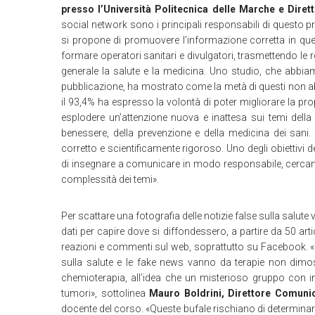
presso l’Università Politecnica delle Marche e Diret
social network sono i principali responsabili di questo p
si propone di promuovere l’informazione corretta in q
formare operatori sanitari e divulgatori, trasmettendo le
generale la salute e la medicina. Uno studio, che abbiam
pubblicazione, ha mostrato come la metà di questi non a
il 93,4% ha espresso la volontà di poter migliorare la p
esplodere un’attenzione nuova e inattesa sui temi della sa
benessere, della prevenzione e della medicina dei sa
corretto e scientificamente rigoroso. Uno degli obiettiv
di insegnare a comunicare in modo responsabile, cercando
complessità dei temi».
Per scattare una fotografia delle notizie false sulla salut
dati per capire dove si diffondessero, a partire da 50 arti
reazioni e commenti sul web, soprattutto su Facebook. «
sulla salute e le fake news vanno da terapie non dimost
chemioterapia, all’idea che un misterioso gruppo con i
tumori», sottolinea
Mauro Boldrini, Direttore Comuni
docente del corso. «Queste bufale rischiano di determinar