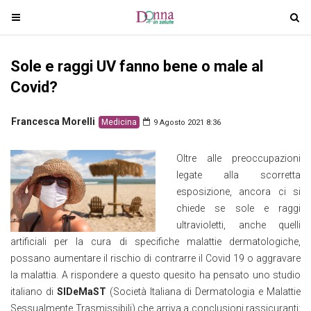
T
T
o
o
g
g
Sole e raggi UV fanno bene o male al
g
g
l
l
Covid?
e
e
n
n
Francesca Morelli
Medicina
9 Agosto 2021 8:36
a
a
v
v
Oltre alle preoccupazioni
i
i
legate alla scorretta
g
g
esposizione, ancora ci si
a
a
chiede se sole e raggi
t
t
ultravioletti, anche quelli
i
i
artificiali per la cura di specifiche malattie dermatologiche,
o
o
possano aumentare il rischio di contrarre il Covid 19 o aggravare
n
n
la malattia. A rispondere a questo quesito ha pensato uno studio
italiano di
SIDeMaST
(Società Italiana di Dermatologia e Malattie
Sessualmente Trasmissibili) che arriva a conclusioni rassicuranti: