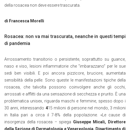
della rosacea non deve essere trascurata.
di Francesca Morelli
Rosacea: non va mai trascurata, neanche in questi tempi
di pandemia
Arrossamento transitorio o persistente, soprattutto su guance,
naso e viso, lesioni infiammatorie che “imbarazzano” per le sue
sedi ben visibili. E poi ancora pizzicore, bruciore, aumentata
sensibilità della pelle. Sono queste le manifestazioni tipiche della
rosacea, che talvolta possono coinvolgere anche gli occhi,
arrossati e afflitti da una sensazione di secchezza e prurito. È una
problematica unisex, riguarda maschi e femmine, spesso dopo i
30 anni, interessando
4
15 milioni di persone nel mondo, 3 milioni
in Italia pari a circa il 7-8% della popolazione. «Le cause di
insorgenza della rosacea – spiega
Giuseppe Micali, Direttore
della Sezione di Dermatologia e Venereologia, Dipartimento di