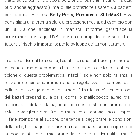
(fatto salvo per una piccola porzione di pazienti in cui la malattia
può anche aggravarsi), ma quale protezione usare?: «Ai pazienti
con psoriasi –precisa
Ketty Peris, Presidente SIDeMaST
– va
consigliata una crema solare a protezione media, ad esempio con
un SF 30 che, applicata in maniera uniforme, garantisce la
penetrazione dei raggi UVB nelle cute e impedisce le scottature,
fattore di rischio importante per lo sviluppo dei tumori cutanei».
In caso di dermatite atopica, l’estate ha i suoi lati buoni perché sole
e acqua di mare possono attenuare sintomi o le lesioni cutanee
tipiche di questa problematica. Infatti il sole non solo rallenta le
reazioni del sistema immunitario e regolarizza il ricambio delle
cellule, ma svolge anche una azione “disinfettante” nei confronti
dei batteri presenti sulla pelle, come lo stafilococco aureo, tra i
responsabili della malattia, riducendo così lo stato infiammatorio.
«Meglio scegliere località dal clima secco – consigliano gli esperti
– fare attenzione al sudore, che tende a peggiorare le condizioni
della pelle, fare bagni nel mare, ma risciacquarsi subito dopo sotto
la doccia. Al mare migliorano la cute e la dermatite, ma è