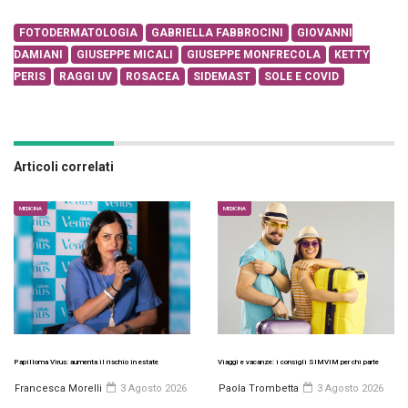
FOTODERMATOLOGIA
GABRIELLA FABBROCINI
GIOVANNI
DAMIANI
GIUSEPPE MICALI
GIUSEPPE MONFRECOLA
KETTY
PERIS
RAGGI UV
ROSACEA
SIDEMAST
SOLE E COVID
Articoli correlati
MEDICINA
MEDICINA
Papilloma Virus: aumenta il rischio in estate
Viaggi e vacanze: i consigli SIMVIM per chi parte
Francesca Morelli
3 Agosto 2026
Paola Trombetta
3 Agosto 2026