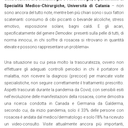
Specialità Medico-Chirurgiche, Università di Catania
– non
sono ancora del tutto note, mentre ben più chiari sono i suoi fattori
scatenanti: consumo di cibi piccanti o bevande alcoliche, stress
emotivo, esposizione solare, bagni caldi. E gli acari,
specificatamente del genere
Demodex
: presenti sulla pelle di tutti, di
norma innocui, in chi soffre di rosacea si ritrovano in quantità
elevate e possono rappresentare un problema»
.
Una situazione su cui pesa molto la trascuratezza, ovvero non
effettuare gli adeguati controlli periodici in chi è portatore di
malattia, non ricevere la diagnosi (precoce) per mancate visite
specialistiche, non seguire correttamente il trattamento prescritto.
Aspetti trascurati durante la pandemia da Covid, con sensibili esiti
nell’evoluzione delle manifestazioni della rosacea, come dimostra
una ricerca condotta in Canada e Germania da Galderma,
secondo cui, da inizio pandemia, solo il 33% delle persone con
rosacea è andata dal medico/dermatologo e solo l’8% ha ricevuto
un video-consulto. Visite attualmente ancora più importanti,