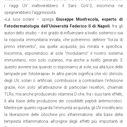
i raggi UV inattiverebbero il Sars CoV-2, insomma ne
spegnerebbero l’aggressività.
«La luce solare – spiega
Giuseppe Monfrecola, esperto di
Fotodermatologia dell’Università Federico II di Napoli
, fra gli
autori dello studio – è in grado di influenzare a livello sistemico sia
la risposta immunitaria innata, che potremmo definire “forza di
primo intervento”, sia quella acquisita, più mirata e specifica.
Insomma, esponendoci al sole “moduliamo” il nostro sistema
immunitario, non solo cutaneo, ma anche a livello generale. E
questo avviene sia quando ci esponiamo al sole, sia alla luce delle
lampade per fototerapia». In altre parole significa che «lo stimolo
degli UV, solari o artificiali, contribuisce a contrastare l’infezione
grazie, non solo all’attivazione di particolari recettori, chiamati
TLRs, ma anche producendo vitamina D che, fra i suoi tanti effetti,
è alla base della produzione dei cosiddetti peptidi antimicrobici.
Mentre per quanto riguarda l’immunità acquisita, gli UV modificano
la liberazione delle citochine pro infiammatorie, alla base della
tempesta infiammatoria all’origine degli effetti più importanti di