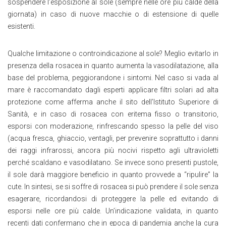
sospendere l’esposizione al sole (sempre nelle ore più calde della
giornata) in caso di nuove macchie o di estensione di quelle
esistenti.
Qualche limitazione o controindicazione al sole? Meglio evitarlo in
presenza della rosacea in quanto aumenta la vasodilatazione, alla
base del problema, peggiorandone i sintomi. Nel caso si vada al
mare è raccomandato dagli esperti applicare filtri solari ad alta
protezione come afferma anche il sito dell’Istituto Superiore di
Sanità, e in caso di rosacea con eritema fisso o transitorio,
esporsi con moderazione, rinfrescando spesso la pelle del viso
(acqua fresca, ghiaccio, ventagli, per prevenire soprattutto i danni
dei raggi infrarossi, ancora più nocivi rispetto agli ultravioletti
perché scaldano e vasodilatano. Se invece sono presenti pustole,
il sole darà maggiore beneficio in quanto provvede a “ripulire” la
cute. In sintesi, se si soffre di rosacea si può prendere il sole senza
esagerare, ricordandosi di proteggere la pelle ed evitando di
esporsi nelle ore più calde. Un’indicazione validata, in quanto
recenti dati confermano che in epoca di pandemia anche la cura