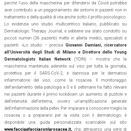
perché l’uso della mascherina per difendersi da Covid potrebbe
aver contributo a un peggioramento dei sintomi in pazienti non in
trattamento e della qualità di vita anche sotto il profilo psicologico.
Lo evidenzia uno studio multicentrico italiano, pubblicato su
Dermatologic Therapy Journal, e sebbene sia stato condotto su
piccoli numeri (36 pazienti) mette in allerta medici, specialisti e
pazienti. «Lo studio – precisa
Giovanni Damiani, ricercatore
all’Università degli Studi di Milano e Direttore dello Young
Dermatologists Italian Network
(YDIN) – mostra che la
mascherina mantenuta aderente sul viso per tutta la giornata,
protettiva per il SARS-CoV-2, è dannosa per le dermatosi
infiammatorie del viso, come la rosacea. Il monitoraggio
dell’andamento della patologia a 0 e 6 settimane ha fatto rilevare
nei pazienti durante il primo lockdown un aumento di pustole e
dell’intensità dell’eritema, ovvero un’amplificazione generale
dell’infiammazione della pelle». Per imparare a conoscere meglio la
rosacea o a prepararsi per la visita con il dermatologo, è
disponibile una guida personalizzata scaricabile sul sito
www.facciaafacciaconlarosacea.it
,
che, attraverso una serie di