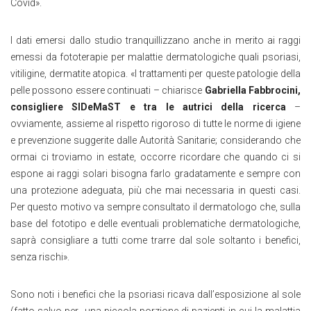
Covid».
I dati emersi dallo studio tranquillizzano anche in merito ai raggi
emessi da fototerapie per malattie dermatologiche quali psoriasi,
vitiligine, dermatite atopica. «I trattamenti per queste patologie della
pelle possono essere continuati – chiarisce
Gabriella Fabbrocini,
consigliere SIDeMaST e tra le autrici della ricerca
–
ovviamente, assieme al rispetto rigoroso di tutte le norme di igiene
e prevenzione suggerite dalle Autorità Sanitarie; considerando che
ormai ci troviamo in estate, occorre ricordare che quando ci si
espone ai raggi solari bisogna farlo gradatamente e sempre con
una protezione adeguata, più che mai necessaria in questi casi.
Per questo motivo va sempre consultato il dermatologo che, sulla
base del fototipo e delle eventuali problematiche dermatologiche,
saprà consigliare a tutti come trarre dal sole soltanto i benefici,
senza rischi».
Sono noti i benefici che la psoriasi ricava dall’esposizione al sole