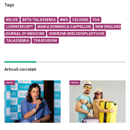
Tags
BELIVE
BETA-TALASSEMIA
BMS
CELGENE
FDA
LUSPATERCEPT
MARIA DOMENICA CAPPELLINI
NEW ENGLAND
JOURNAL OF MEDICINE
SINDROMI MIELODISPLASTICHE
TALASSEMIA
TRASFUSIONI
Articoli correlati
MEDICINA
MEDICINA