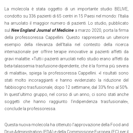
La molecola è stata oggetto di un importante studio BELIVE,
condotto su 336 pazienti di 65 centri in 15 Paesi nel mondo: l’Italia
ha arruolato il maggior numero di pazienti. Lo studio, pubblicato
sul
New England Journal of Medicine
a marzo 2020, porta la firma
della professoressa Cappellini. Questo rappresenta un ulteriore
esempio della rilevanza dell’Italia nel contesto della ricerca
internazionale per offrire terapie innovative ai pazienti affetti da
gravi malattie. «Tutti i pazienti arruolati nello studio erano affetti da
beta-talassemia trasfusione-dipendente, che è la forma più severa
di malattia», spiega la professoressa Cappellini. «I risultati sono
stati molto incoraggianti e hanno evidenziato la riduzione del
fabbisogno trasfusionale, dopo 12 settimane, dal 33% fino al 50%.
In quest’ultimo gruppo, nel corso di un anno, ci sono stati anche
soggetti che hanno raggiunto l’indipendenza trasfusionale»,
conclude la professoressa.
Questa nuova molecola ha ottenuto l’approvazione della Food and
Drug Administration (FDA) e della Commissione Europea (EC) per il