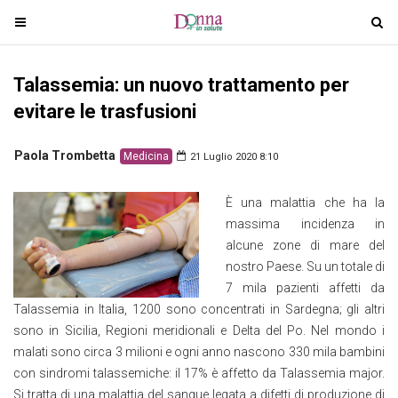
T
T
o
o
g
g
Talassemia: un nuovo trattamento per
g
g
l
l
evitare le trasfusioni
e
e
n
n
Paola Trombetta
Medicina
21 Luglio 2020 8:10
a
a
v
v
È una malattia che ha la
i
i
massima incidenza in
g
g
alcune zone di mare del
a
a
nostro Paese. Su un totale di
t
t
7 mila pazienti affetti da
i
i
Talassemia in Italia, 1200 sono concentrati in Sardegna; gli altri
o
o
sono in Sicilia, Regioni meridionali e Delta del Po. Nel mondo i
n
n
malati sono circa 3 milioni e ogni anno nascono 330 mila bambini
con sindromi talassemiche: il 17% è affetto da Talassemia major.
Si tratta di una malattia del sangue legata a difetti di produzione di