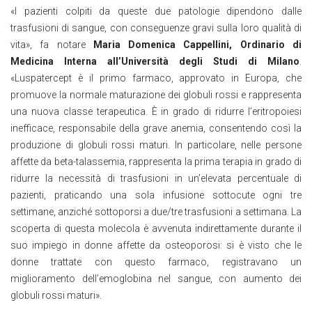
«I pazienti colpiti da queste due patologie dipendono dalle
trasfusioni di sangue, con conseguenze gravi sulla loro qualità di
vita», fa notare
Maria Domenica Cappellini, Ordinario di
Medicina Interna all’Università degli Studi di Milano
.
«Luspatercept è il primo farmaco, approvato in Europa, che
promuove la normale maturazione dei globuli rossi e rappresenta
una nuova classe terapeutica. È in grado di ridurre l’eritropoiesi
inefficace, responsabile della grave anemia, consentendo così la
produzione di globuli rossi maturi. In particolare, nelle persone
affette da beta-talassemia, rappresenta la prima terapia in grado di
ridurre la necessità di trasfusioni in un’elevata percentuale di
pazienti, praticando una sola infusione sottocute ogni tre
settimane, anziché sottoporsi a due/tre trasfusioni a settimana. La
scoperta di questa molecola è avvenuta indirettamente durante il
suo impiego in donne affette da osteoporosi: si è visto che le
donne trattate con questo farmaco, registravano un
miglioramento dell’emoglobina nel sangue, con aumento dei
globuli rossi maturi».