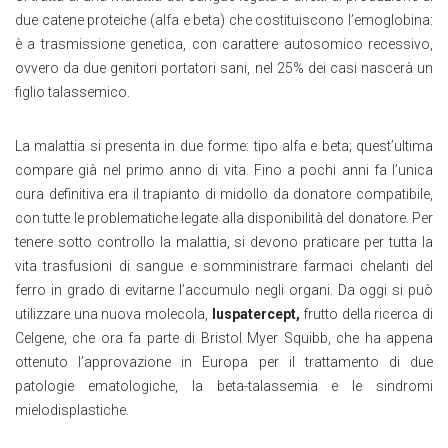
due catene proteiche (alfa e beta) che costituiscono l’emoglobina:
è a trasmissione genetica, con carattere autosomico recessivo,
ovvero da due genitori portatori sani, nel 25% dei casi nascerà un
figlio talassemico.
La malattia si presenta in due forme: tipo alfa e beta; quest’ultima
compare già nel primo anno di vita. Fino a pochi anni fa l’unica
cura definitiva era il trapianto di midollo da donatore compatibile,
con tutte le problematiche legate alla disponibilità del donatore. Per
tenere sotto controllo la malattia, si devono praticare per tutta la
vita trasfusioni di sangue e somministrare farmaci chelanti del
ferro in grado di evitarne l’accumulo negli organi. Da oggi si può
utilizzare una nuova molecola,
luspatercept,
frutto della ricerca di
Celgene, che ora fa parte di Bristol Myer Squibb, che ha appena
ottenuto l’approvazione in Europa per il trattamento di due
patologie ematologiche, la beta-talassemia e le sindromi
mielodisplastiche.