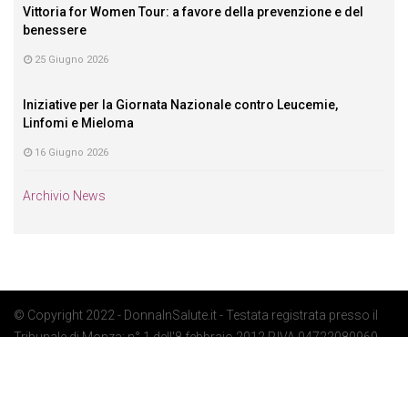
Vittoria for Women Tour: a favore della prevenzione e del
benessere
25 Giugno 2026
Iniziative per la Giornata Nazionale contro Leucemie,
Linfomi e Mieloma
16 Giugno 2026
Archivio News
© Copyright 2022 - DonnaInSalute.it - Testata registrata presso il
Tribunale di Monza: n° 1 dell'8 febbraio 2012 P.IVA 04722080969 -
Privacy Policy
-
Cookie Policy
-
Preferenze