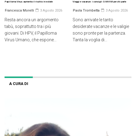
Papilloma Virus: aumenta il rischio in estate
Viaggi e vacanze: i consigli SIMVIM per chi parte
Francesca Morelli
3 Agosto 2026
Paola Trombetta
3 Agosto 2026
Resta ancora un argomento
Sono arrivate le tanto
tabù, soprattutto tra i più
desiderate vacanze e le valigie
giovani. Di HPV, il Papilloma
sono pronte per la partenza.
Virus Umano, che espone...
Tanta la voglia di...
A CURA DI