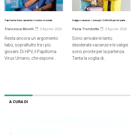
Papilloma Virus: aumenta il rischio in estate
Viaggi e vacanze: i consigli SIMVIM per chi parte
Francesca Morelli
3 Agosto 2026
Paola Trombetta
3 Agosto 2026
Resta ancora un argomento
Sono arrivate le tanto
tabù, soprattutto tra i più
desiderate vacanze e le valigie
giovani. Di HPV, il Papilloma
sono pronte per la partenza.
Virus Umano, che espone...
Tanta la voglia di...
A CURA DI