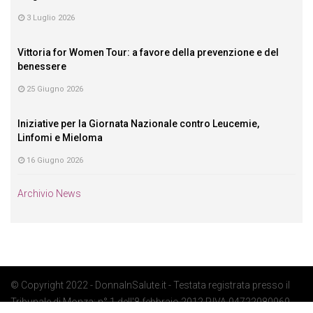
3 Luglio 2026
Vittoria for Women Tour: a favore della prevenzione e del
benessere
25 Giugno 2026
Iniziative per la Giornata Nazionale contro Leucemie,
Linfomi e Mieloma
16 Giugno 2026
Archivio News
© Copyright 2022 - DonnaInSalute.it - Testata registrata presso il
Tribunale di Monza: n° 1 dell'8 febbraio 2012 P.IVA 04722080969 -