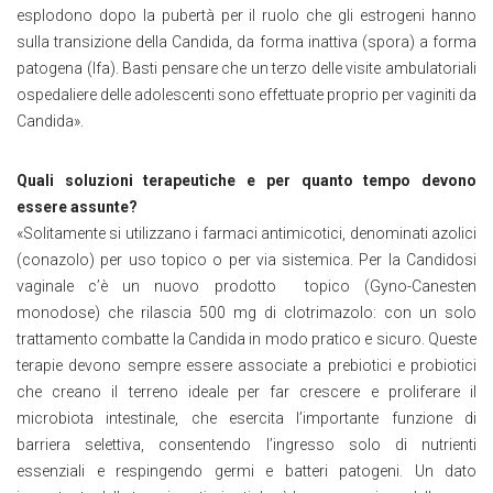
esplodono dopo la pubertà per il ruolo che gli estrogeni hanno
sulla transizione della Candida, da forma inattiva (spora) a forma
patogena (Ifa). Basti pensare che un terzo delle visite ambulatoriali
ospedaliere delle adolescenti sono effettuate proprio per vaginiti da
Candida».
Quali soluzioni terapeutiche e per quanto tempo devono
essere assunte?
«Solitamente si utilizzano i farmaci antimicotici, denominati azolici
(conazolo) per uso topico o per via sistemica. Per la Candidosi
vaginale c’è un nuovo prodotto topico (Gyno-Canesten
monodose) che rilascia 500 mg di clotrimazolo: con un solo
trattamento combatte la Candida in modo pratico e sicuro. Queste
terapie devono sempre essere associate a prebiotici e probiotici
che creano il terreno ideale per far crescere e proliferare il
microbiota intestinale, che esercita l’importante funzione di
barriera selettiva, consentendo l’ingresso solo di nutrienti
essenziali e respingendo germi e batteri patogeni. Un dato