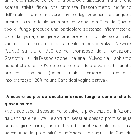
un difetto metabolico come la patologia diabetica, ma anche la
scarsa attività fisica che ottimizza l’assorbimento periferico
dell’insulina, fanno innalzare il livello degli zuccheri nel sangue e
creano il terreno fertile per la proliferazione della Candida. Questo
tipo di fungo produce una particolare sostanza infiammatoria,
Candida lysina, che genera bruciore e prurito intenso a livello
vaginale. Da uno studio attualmente in corso Vulvar Network
(VuNet) su più di 700 donne, promosso dalla Fondazione
Graziottin e dall’Associazione Italiana Vulvodinia, abbiamo
riscontrato che il 70% delle donne con dolore vulvare ha anche
problemi intestinali (colon irritabile, emorroidi, allergie e
intolleranze) e il 28% ha una Candidosi vaginale attiva».
A essere colpite da questa infezione fungina sono anche le
giovanissime…
«Nelle adolescenti sessualmente attive, la prevalenza dell’infezione
da Candida è del 42%. Le abitudini sessuali spesso promiscue, la
scarsa igiene intima, l’uso diffuso di biancheria sintetica attillata
accentuano la probabilità di infezione. Le vaginiti da Candida