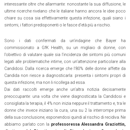
interessante oltre che allarmante: nonostante la sua diffusione, le
ultime ricerche rivelano che le italiane hanno ancora le idee poco
chiare su cosa sia effettivamente questa infezione, quali siano i
sintomi, i fattori predisponenti o le fasce d’età più a rischio.
Sono i dati confermati da un’indagine che Bayer ha
commissionato a GfK Health, su un migliaio di donne, con
l’obiettivo di valutare quale sia l’incidenza dei sintomi più comuni
legati alle problematiche intime, con un’attenzione particolare alla
Candidosi. Dalla ricerca emerge che l’80% delle donne affette da
Candida non riesce a diagnosticarla: presenta i sintomi propri di
questa infezione, ma non li ricollega ad essa.
Dai dati raccolti emerge anche un’altra notizia decisamente
preoccupante: una volta che viene diagnosticata la Candidosi e
consigliata la terapia, il 4% non inizia neppure il trattamento e, tra le
donne che invece iniziano la cura, una su 2 la interrompe prima
della sua conclusione, esponendosi quindi al rischio di recidiva. Ne
abbiamo parlato con la
professoressa Alessandra Graziottin,