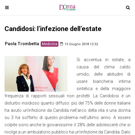
T
T
o
o
g
g
Candidosi: l’infezione dell’estate
g
g
l
l
e
e
Paola Trombetta
Medicina
15 Giugno 2018 12:52
n
n
a
a
Si accentua in estate, a
v
v
causa del clima caldo
i
i
umido, delle abitudini di
g
g
usare biancheria intima
a
a
sintetica e della maggiore
t
t
frequenza di rapporti sessuali non protetti. La Candidosi è un
i
i
disturbo insidioso quanto diffuso: più del 75% delle donne italiane
o
o
ha avuto un’infezione da Candida nell’arco della vita e una donna
n
n
su 3 ha sofferto di questo problema nell’ultimo anno. A essere
colpite sono anche le giovanissime: il 28% delle adolescenti che si
rivolge a un ambulatorio pubblico ha un’infezione da Candida. Dato