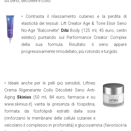
su seno, décolleté e collo.
• Contrasta il rilassamento cutaneo e la perdita di
elasticità dei tessuti: Lift Creator Age & Tone Elisir Seno
No-Age “Balconette”
Dibi
Body (125 ml, 45 euro, centri
estetici) puntando sul Performance Creator Complex
della sua formula. Risultato: il seno appare
progressivamente rimodellato, più rotondo e turgido.
• Ideale anche per le pelli più sensibili, Liftnes
Crema Rigenerante Collo Décolleté Seno Anti-
Aging
Skinius
(50 ml, 84 euro, farmacia e su
www.skinius.it) vanta la presenza di fospidina,
formata da fosfolipidi estratti dalla soia
(rinforzano le membrane delle cellule cutanee e
veicolano il complesso in profondità) e glucosamina (favorisce la