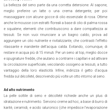
La bellezza del seno parte da una corretta detersione. Al sapone,
meglio preferire un latte o una crema detergente, per poi
massaggiare con alcune gocce di olio essenziale di rosa. Ottime
anche le mousse con estratti floreali a base di olio di palma rossa
e squalene, elementi che contribuiscono a dare compattezza ai
tessuti. Se non vuoi rinunciare a un bagno caldo, prova ad
aggiungere un olio nutriente e rivitalizzante, che contrasti l’effetto
rilassante e inaridente dell’acqua calda. Evitando, comunque, di
restare in acqua più di 15 minuti. Per un seno al top, meglio docce
e spugnature fredde, che aiutano a contrarre i capillari e ad attivare
la circolazione superficiale, veicolando ossigeno ai tessuti, a tutto
vantaggio della loro elasticità. Infine, indirizza il getto d’acqua
fredda sul décolleté, descrivendo più volte un otto intorno al seno.
Ad alto nutrimento
La pelle sottile di seno e décolleté richiede anche un plus di
idratazione e nutrimento. Servono creme ad hoc, a base di burro di
karitè, ceramidi, e acido ialuronico (che impedisce l’evaporazione