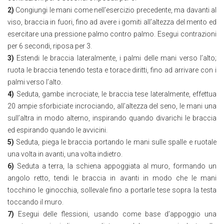
2)
Congiungi le mani come nell’esercizio precedente, ma davanti al
viso, braccia in fuori, fino ad avere i gomiti all’altezza del mento ed
esercitare una pressione palmo contro palmo. Esegui contrazioni
per 6 secondi, riposa per 3.
3)
Estendi le braccia lateralmente, i palmi delle mani verso l’alto;
ruota le braccia tenendo testa e torace diritti, fino ad arrivare con i
palmi verso l’alto.
4)
Seduta, gambe incrociate, le braccia tese lateralmente, effettua
20 ampie sforbiciate incrociando, all’altezza del seno, le mani una
sull’altra in modo alterno, inspirando quando divarichi le braccia
ed espirando quando le avvicini.
5)
Seduta, piega le braccia portando le mani sulle spalle e ruotale
una volta in avanti, una volta indietro.
6)
Seduta a terra, la schiena appoggiata al muro, formando un
angolo retto, tendi le braccia in avanti in modo che le mani
tocchino le ginocchia, sollevale fino a portarle tese sopra la testa
toccando il muro.
7)
Esegui delle flessioni, usando come base d’appoggio una