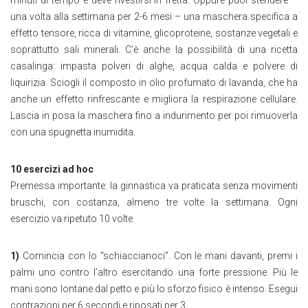
minuti di tempo e deve rivestirsi in fretta. Oppure puoi stendere –
una volta alla settimana per 2-6 mesi – una maschera specifica a
effetto tensore, ricca di vitamine, glicoproteine, sostanze vegetali e
soprattutto sali minerali. C’è anche la possibilità di una ricetta
casalinga: impasta polveri di alghe, acqua calda e polvere di
liquirizia. Sciogli il composto in olio profumato di lavanda, che ha
anche un effetto rinfrescante e migliora la respirazione cellulare.
Lascia in posa la maschera fino a indurimento per poi rimuoverla
con una spugnetta inumidita.
10 esercizi ad hoc
Premessa importante: la ginnastica va praticata senza movimenti
bruschi, con costanza, almeno tre volte la settimana. Ogni
esercizio va ripetuto 10 volte.
1)
Comincia con lo “schiaccianoci”. Con le mani davanti, premi i
palmi uno contro l’altro esercitando una forte pressione. Più le
mani sono lontane dal petto e più lo sforzo fisico è intenso. Esegui
contrazioni per 6 secondi e riposati per 3.