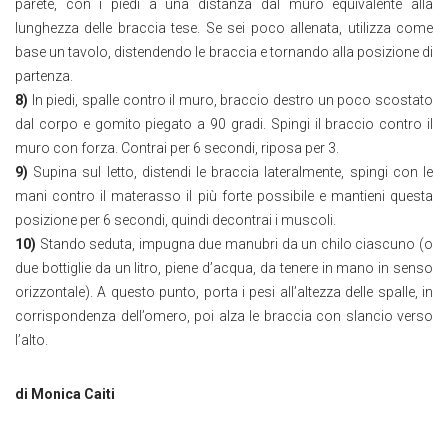
parete, con i piedi a una distanza dal muro equivalente alla
lunghezza delle braccia tese. Se sei poco allenata, utilizza come
base un tavolo, distendendo le braccia e tornando alla posizione di
partenza.
8)
In piedi, spalle contro il muro, braccio destro un poco scostato
dal corpo e gomito piegato a 90 gradi. Spingi il braccio contro il
muro con forza. Contrai per 6 secondi, riposa per 3.
9)
Supina sul letto, distendi le braccia lateralmente, spingi con le
mani contro il materasso il più forte possibile e mantieni questa
posizione per 6 secondi, quindi decontrai i muscoli.
10)
Stando seduta, impugna due manubri da un chilo ciascuno (o
due bottiglie da un litro, piene d’acqua, da tenere in mano in senso
orizzontale). A questo punto, porta i pesi all’altezza delle spalle, in
corrispondenza dell’omero, poi alza le braccia con slancio verso
l’alto.
di Monica Caiti