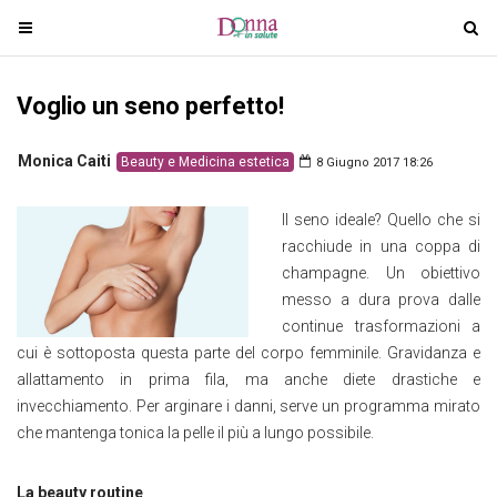
T
T
o
o
g
g
Voglio un seno perfetto!
g
g
l
l
e
e
Monica Caiti
Beauty e Medicina estetica
8 Giugno 2017 18:26
n
n
a
a
Il seno ideale? Quello che si
v
v
racchiude in una coppa di
i
i
champagne. Un obiettivo
g
g
messo a dura prova dalle
a
a
continue trasformazioni a
t
t
cui è sottoposta questa parte del corpo femminile. Gravidanza e
i
i
allattamento in prima fila, ma anche diete drastiche e
o
o
invecchiamento. Per arginare i danni, serve un programma mirato
n
n
che mantenga tonica la pelle il più a lungo possibile.
La beauty routine