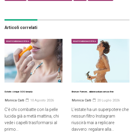
Articoli correlati
BEAUTY E MEDICINA ESTETICA
BEAUTY E MEDICINA ESTETICA
Estate: cinque SOS beauty
Bronze Forever… abbronzatura senza fine
Monica Caiti
10 Agosto 2026
Monica Caiti
20 Luglio 2026
C’è chi combatte con la pelle
L’estate ha un superpotere che
lucida già a metà mattina, chi
nessun filtro Instagram
vede i capelli trasformarsi al
riuscirà mai a replicare
primo...
davvero: regalare alla...