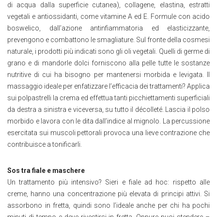
di acqua dalla superficie cutanea), collagene, elastina, estratti
vegetali e antiossidanti, come vitamine A ed E. Formule con acido
boswelico, dall’azione antinfiammatoria ed elasticizzante,
prevengono e combattono le smagliature. Sul fronte della cosmesi
naturale, i prodotti più indicati sono gli oli vegetali. Quelli di germe di
grano e di mandorle dolci forniscono alla pelle tutte le sostanze
nutritive di cui ha bisogno per mantenersi morbida e levigata. Il
massaggio ideale per enfatizzare l’efficacia dei trattamenti? Applica
sui polpastrelli la crema ed effettua tanti picchiettamenti superficiali
da destra a sinistra e viceversa, su tutto il décolleté. Lascia il polso
morbido e lavora con le dita dall’indice al mignolo. La percussione
esercitata sui muscoli pettorali provoca una lieve contrazione che
contribuisce a tonificarli.
Sos tra fiale e maschere
Un trattamento più intensivo? Sieri e fiale ad hoc: rispetto alle
creme, hanno una concentrazione più elevata di principi attivi. Si
assorbono in fretta, quindi sono l’ideale anche per chi ha pochi