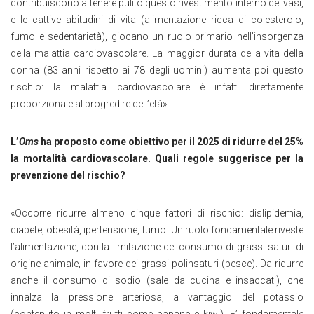
contribuiscono a tenere pulito questo rivestimento interno dei vasi,
e le cattive abitudini di vita (alimentazione ricca di colesterolo,
fumo e sedentarietà), giocano un ruolo primario nell’insorgenza
della malattia cardiovascolare. La maggior durata della vita della
donna (83 anni rispetto ai 78 degli uomini) aumenta poi questo
rischio: la malattia cardiovascolare è infatti direttamente
proporzionale al progredire dell’età».
L’
Oms
ha proposto come obiettivo per il 2025 di ridurre del 25%
la mortalità cardiovascolare. Quali regole suggerisce per la
prevenzione del rischio?
«Occorre ridurre almeno cinque fattori di rischio: dislipidemia,
diabete, obesità, ipertensione, fumo. Un ruolo fondamentale riveste
l’alimentazione, con la limitazione del consumo di grassi saturi di
origine animale, in favore dei grassi polinsaturi (pesce). Da ridurre
anche il consumo di sodio (sale da cucina e insaccati), che
innalza la pressione arteriosa, a vantaggio del potassio
(contenuto in molti frutti come banane e kiwi). E’ fondamentale