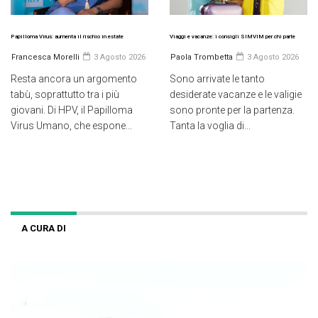
Papilloma Virus: aumenta il rischio in estate
Viaggi e vacanze: i consigli SIMVIM per chi parte
Francesca Morelli
3 Agosto 2026
Paola Trombetta
3 Agosto 2026
Resta ancora un argomento
Sono arrivate le tanto
tabù, soprattutto tra i più
desiderate vacanze e le valigie
giovani. Di HPV, il Papilloma
sono pronte per la partenza.
Virus Umano, che espone...
Tanta la voglia di...
A CURA DI