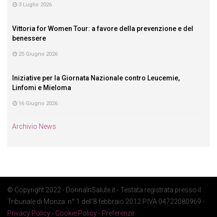
3 Luglio 2026
Vittoria for Women Tour: a favore della prevenzione e del
benessere
25 Giugno 2026
Iniziative per la Giornata Nazionale contro Leucemie,
Linfomi e Mieloma
16 Giugno 2026
Archivio News
© Copyright 2022 - DonnaInSalute.it - Testata registrata presso il
Tribunale di Monza: n° 1 dell'8 febbraio 2012 P.IVA 04722080969 -
Privacy Policy
-
Cookie Policy
-
Preferenze