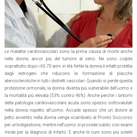
Le malattie cardiovascolari sono la prima causa di morte anche
nelle donne, ancor più del tumore al seno. Ne sono colpite
soprattutto dopo i 65-70 anni: in età fertile la donna è infatti protetta
dagli estrogeni che riducono la formazione di placche
aterosclerotiche in tutti i distretti vascolari. Quando si perde questa
protezione ormonale, la donna diventa più vulnerabile dell’uomo e
la mortalità più elevata (53% contro 46%). Anche perché i sintomi
della patologia cardiovascolare acuta sono spesso sottovalutati
nella donna rispetto all’uomo. Accade spesso che un dolore al
petto avvertito nella donna venga scambiato al Pronto Soccorso
per un’indigestione, mentre nell’uomo si procede subito con esami
mirati per la diagnosi di infarto. E anche le cure sono più solerti