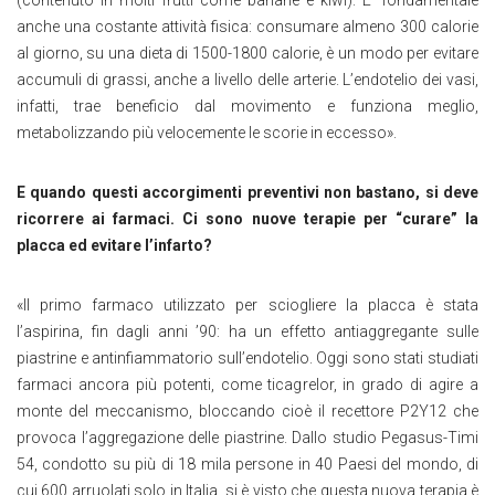
anche una costante attività fisica: consumare almeno 300 calorie
al giorno, su una dieta di 1500-1800 calorie, è un modo per evitare
accumuli di grassi, anche a livello delle arterie. L’endotelio dei vasi,
infatti, trae beneficio dal movimento e funziona meglio,
metabolizzando più velocemente le scorie in eccesso».
E quando questi accorgimenti preventivi non bastano, si deve
ricorrere ai farmaci. Ci sono nuove terapie per “curare” la
placca ed evitare l’infarto?
«Il primo farmaco utilizzato per sciogliere la placca è stata
l’aspirina, fin dagli anni ’90: ha un effetto antiaggregante sulle
piastrine e antinfiammatorio sull’endotelio. Oggi sono stati studiati
farmaci ancora più potenti, come ticagrelor, in grado di agire a
monte del meccanismo, bloccando cioè il recettore P2Y12 che
provoca l’aggregazione delle piastrine. Dallo studio Pegasus-Timi
54, condotto su più di 18 mila persone in 40 Paesi del mondo, di
cui 600 arruolati solo in Italia, si è visto che questa nuova terapia è