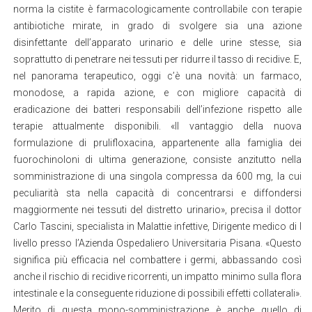
norma la cistite è farmacologicamente controllabile con terapie
antibiotiche mirate, in grado di svolgere sia una azione
disinfettante dell’apparato urinario e delle urine stesse, sia
soprattutto di penetrare nei tessuti per ridurre il tasso di recidive. E,
nel panorama terapeutico, oggi c’è una novità: un farmaco,
monodose, a rapida azione, e con migliore capacità di
eradicazione dei batteri responsabili dell’infezione rispetto alle
terapie attualmente disponibili. «Il vantaggio della nuova
formulazione di prulifloxacina, appartenente alla famiglia dei
fuorochinoloni di ultima generazione, consiste anzitutto nella
somministrazione di una singola compressa da 600 mg, la cui
peculiarità sta nella capacità di concentrarsi e diffondersi
maggiormente nei tessuti del distretto urinario», precisa il dottor
Carlo Tascini, specialista in Malattie infettive, Dirigente medico di I
livello presso l’Azienda Ospedaliero Universitaria Pisana. «Questo
significa più efficacia nel combattere i germi, abbassando così
anche il rischio di recidive ricorrenti, un impatto minimo sulla flora
intestinale e la conseguente riduzione di possibili effetti collaterali».
Merito di questa mono-somministrazione è anche quello di