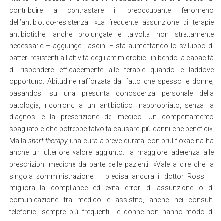
contribuire a contrastare il preoccupante fenomeno
dell’antibiotico-resistenza. «La frequente assunzione di terapie
antibiotiche, anche prolungate e talvolta non strettamente
necessarie – aggiunge Tascini – sta aumentando lo sviluppo di
batteri resistenti all’attività degli antimicrobici, inibendo la capacità
di rispondere efficacemente alle terapie quando e laddove
opportuno. Abitudine rafforzata dal fatto che spesso le donne,
basandosi su una presunta conoscenza personale della
patologia, ricorrono a un antibiotico inappropriato, senza la
diagnosi e la prescrizione del medico. Un comportamento
sbagliato e che potrebbe talvolta causare più danni che benefici».
Ma la
short therapy,
una cura a breve durata, con prulifloxacina ha
anche un ulteriore valore aggiunto: la maggiore aderenza alle
prescrizioni mediche da parte delle pazienti. «Vale a dire che la
singola somministrazione – precisa ancora il dottor Rossi –
migliora la compliance ed evita errori di assunzione o di
comunicazione tra medico e assistito, anche nei consulti
telefonici, sempre più frequenti. Le donne non hanno modo di