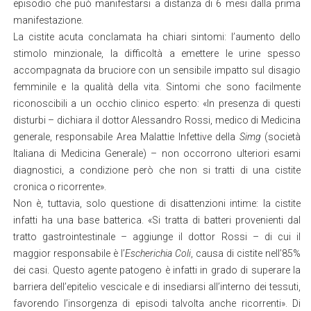
episodio che può manifestarsi a distanza di 6 mesi dalla prima
manifestazione.
La cistite acuta conclamata ha chiari sintomi: l’aumento dello
stimolo minzionale, la difficoltà a emettere le urine spesso
accompagnata da bruciore con un sensibile impatto sul disagio
femminile e la qualità della vita. Sintomi che sono facilmente
riconoscibili a un occhio clinico esperto: «In presenza di questi
disturbi – dichiara il dottor Alessandro Rossi, medico di Medicina
generale, responsabile Area Malattie Infettive della
Simg
(società
Italiana di Medicina Generale) – non occorrono ulteriori esami
diagnostici, a condizione però che non si tratti di una cistite
cronica o ricorrente».
Non è, tuttavia, solo questione di disattenzioni intime: la cistite
infatti ha una base batterica. «Si tratta di batteri provenienti dal
tratto gastrointestinale – aggiunge il dottor Rossi – di cui il
maggior responsabile è l’
Escherichia Coli
, causa di cistite nell’85%
dei casi. Questo agente patogeno è infatti in grado di superare la
barriera dell’epitelio vescicale e di insediarsi all’interno dei tessuti,
favorendo l’insorgenza di episodi talvolta anche ricorrenti». Di