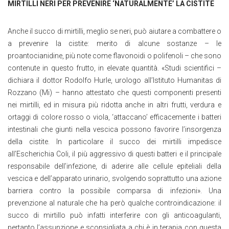
MIRTILLI NERI PER PREVENIRE ‘NATURALMENTE’ LA CISTITE
Anche il succo di mirtilli, meglio se neri, può aiutare a combattere o
a prevenire la cistite: merito di alcune sostanze – le
proantocianidine, più note come flavonoidi o polifenoli – che sono
contenute in questo frutto, in elevate quantità. «Studi scientifici –
dichiara il dottor Rodolfo Hurle, urologo all’Istituto Humanitas di
Rozzano (Mi) – hanno attestato che questi componenti presenti
nei mirtilli, ed in misura più ridotta anche in altri frutti, verdura e
ortaggi di colore rosso o viola, ‘attaccano’ efficacemente i batteri
intestinali che giunti nella vescica possono favorire l’insorgenza
della cistite. In particolare il succo dei mirtilli impedisce
all’Escherichia Coli, il più aggressivo di questi batteri e il principale
responsabile dell’infezione, di aderire alle cellule epiteliali della
vescica e dell’apparato urinario, svolgendo soprattutto una azione
barriera contro la possibile comparsa di infezioni». Una
prevenzione al naturale che ha però qualche controindicazione: il
succo di mirtillo può infatti interferire con gli anticoagulanti,
pertanto l’assunzione e sconsigliata a chi è in terapia con questa