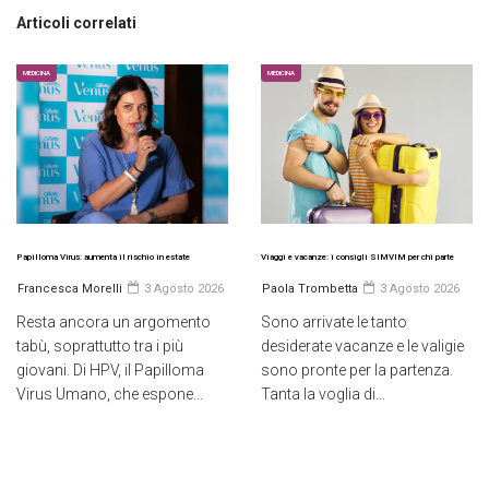
Articoli correlati
MEDICINA
MEDICINA
Papilloma Virus: aumenta il rischio in estate
Viaggi e vacanze: i consigli SIMVIM per chi parte
Francesca Morelli
3 Agosto 2026
Paola Trombetta
3 Agosto 2026
Resta ancora un argomento
Sono arrivate le tanto
tabù, soprattutto tra i più
desiderate vacanze e le valigie
giovani. Di HPV, il Papilloma
sono pronte per la partenza.
Virus Umano, che espone...
Tanta la voglia di...