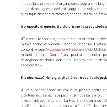
impossibile, si possono organizzare viaggi anche lunghi, 
luoghi di accoglienza dedicati, viaggiare da soli o in co
qualunque altro tipo di interesse, anche culturale e turistic
A proposito di questo: il cicloturismo ha preso piede an
«E’ in crescita continua, nonostante la crisi abbia colpito 
muove anche l’economia. Secondo l’indagine “Il valore d
conto di
Ancma
(
Associazione Nazionale Ciclo Motocic
miliardi di euro. Con riflessi positivi ampissimi 
destagionalizzazione), con tutto l’indotto che ne deri
sedentarietà».
E la sicurezza? Nelle grandi città non è così facile pe
«E’ vero, per chi come me vive in un piccolo centro è t
cicloturismo: servizi adeguati, intermodalità tra più m
investimenti certi e duraturi. La
Fiab
è attivissima su tutt
significato più vero e complessivo, più sarà facile ottener