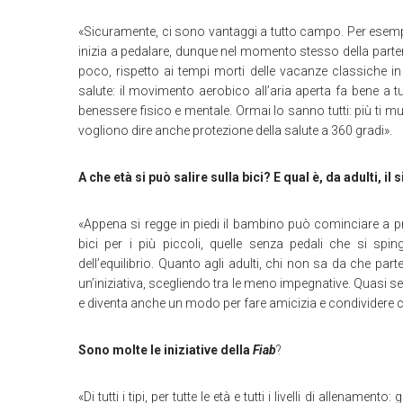
«Sicuramente, ci sono vantaggi a tutto campo. Per esemp
inizia a pedalare, dunque nel momento stesso della partenz
poco, rispetto ai tempi morti delle vacanze classiche i
salute: il movimento aerobico all’aria aperta fa bene a tu
benessere fisico e mentale. Ormai lo sanno tutti: più ti 
vogliono dire anche protezione della salute a 360 gradi».
A che età si può salire sulla bici? E qual è, da adulti, 
«Appena si regge in piedi il bambino può cominciare a p
bici per i più piccoli, quelle senza pedali che si sp
dell’equilibrio. Quanto agli adulti, chi non sa da che pa
un’iniziativa, scegliendo tra le meno impegnative. Quasi se
e diventa anche un modo per fare amicizia e condividere con 
Sono molte le iniziative della
Fiab
?
«Di tutti i tipi, per tutte le età e tutti i livelli di allenamen