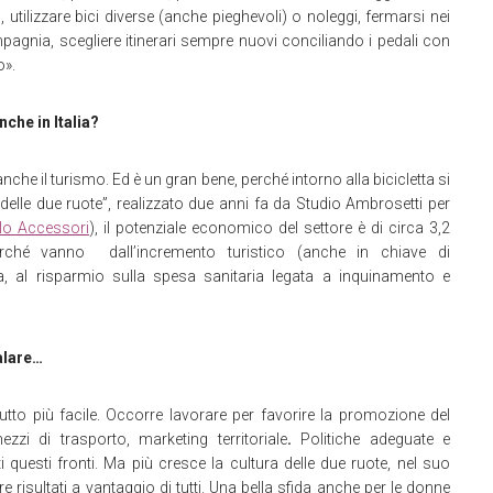
utilizzare bici diverse (anche pieghevoli) o noleggi, fermarsi nei
mpagnia, scegliere itinerari sempre nuovi conciliando i pedali con
o».
che in Italia?
anche il turismo. Ed è un gran bene, perché intorno alla bicicletta si
elle due ruote”, realizzato due anni fa da Studio Ambrosetti per
lo Accessori
), il potenziale economico del settore è di circa 3,2
perché vanno dall’incremento turistico (anche in chiave di
va, al risparmio sulla spesa sanitaria legata a inquinamento e
dalare…
utto più facile. Occorre lavorare per favorire la promozione del
ezzi di trasporto, marketing territoriale
.
Politiche adeguate e
i questi fronti. Ma più cresce la cultura delle due ruote, nel suo
e risultati a vantaggio di tutti. Una bella sfida anche per le donne