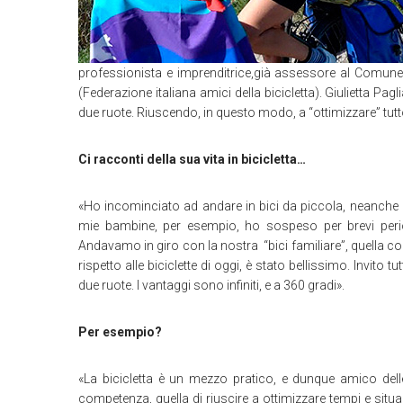
professionista e imprenditrice,già assessore al Comune 
(Federazione italiana amici della bicicletta). Giulietta P
due ruote. Riuscendo, in questo modo, a “ottimizzare” tutto
Ci racconti della sua vita in bicicletta…
«Ho incominciato ad andare in bici da piccola, neanch
mie bambine, per esempio, ho sospeso per brevi perio
Andavamo in giro con la nostra “bici familiare”, quella c
rispetto alle biciclette di oggi, è stato bellissimo. Invito
due ruote. I vantaggi sono infiniti, e a 360 gradi».
Per esempio?
«La bicicletta è un mezzo pratico, e dunque amico del
competenza, quella di riuscire a ottimizzare tempi e situa