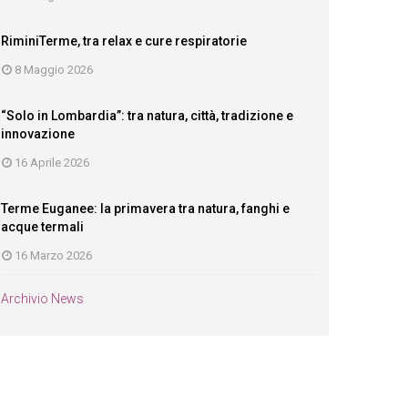
RiminiTerme, tra relax e cure respiratorie
8 Maggio 2026
“Solo in Lombardia”: tra natura, città, tradizione e
innovazione
16 Aprile 2026
Terme Euganee: la primavera tra natura, fanghi e
acque termali
16 Marzo 2026
Archivio News