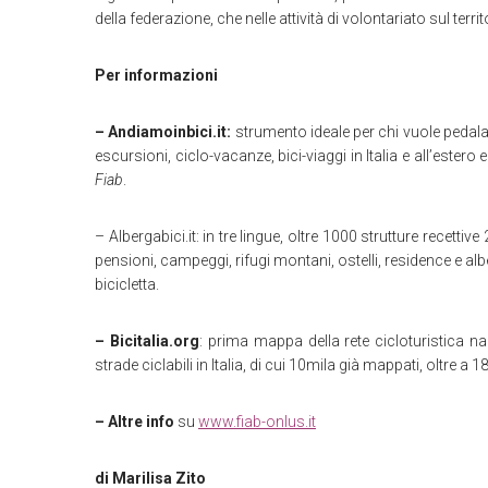
della federazione, che nelle attività di volontariato sul te
Per informazioni
– Andiamoinbici.it:
strumento ideale per chi vuole pedala
escursioni, ciclo-vacanze, bici-viaggi in Italia e all’ester
Fiab
.
– Albergabici.it: in tre lingue, oltre 1000 strutture recettiv
pensioni, campeggi, rifugi montani, ostelli, residence e alb
bicicletta.
– Bicitalia.org
: prima mappa della rete cicloturistica n
strade ciclabili in Italia, di cui 10mila già mappati, oltre a 18
– Altre info
su
www.fiab-onlus.it
di Marilisa Zito