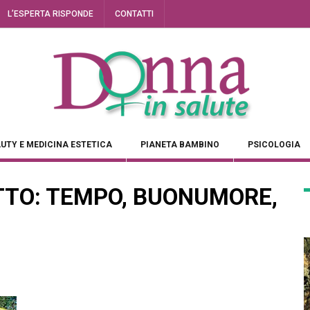
L’ESPERTA RISPONDE
CONTATTI
UTY E MEDICINA ESTETICA
PIANETA BAMBINO
PSICOLOGIA
UTTO: TEMPO, BUONUMORE,