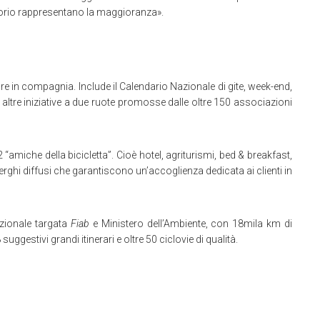
rritorio rappresentano la maggioranza».
re in compagnia. Include il Calendario Nazionale di gite, week-end,
o e altre iniziative a due ruote promosse dalle oltre 150 associazioni
e 2 “amiche della bicicletta”. Cioè hotel, agriturismi, bed & breakfast,
erghi diffusi che garantiscono un’accoglienza dedicata ai clienti in
azionale targata
Fiab
e Ministero dell’Ambiente, con 18mila km di
 suggestivi grandi itinerari e oltre 50 ciclovie di qualità.