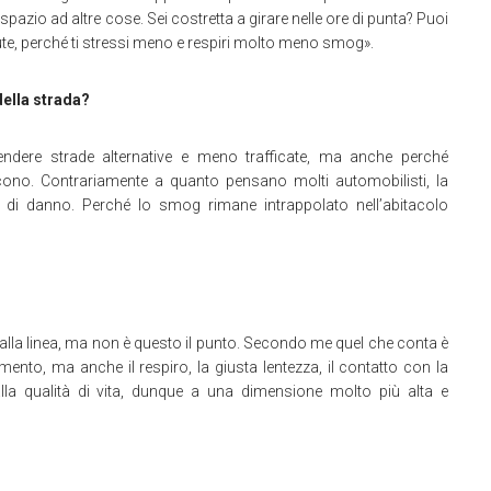
 spazio ad altre cose. Sei costretta a girare nelle ore di punta? Puoi
salute, perché ti stressi meno e respiri molto meno smog».
 della strada?
dere strade alternative e meno trafficate, ma anche perché
ucono. Contrariamente a quanto pensano molti automobilisti, la
di danno. Perché lo smog rimane intrappolato nell’abitacolo
 alla linea, ma non è questo il punto. Secondo me quel che conta è
mento, ma anche il respiro, la giusta lentezza, il contatto con la
 alla qualità di vita, dunque a una dimensione molto più alta e