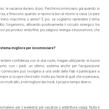
io: le vacanze durano di più. Perché incominciano già quando si
a, e finiscono quando si ripone la bici al ritorno a casa. Le pare
n treno macchina o aereo? E poi, se vogliamo riprendere il tema
tto l’organismo, attivando positivamente il circuito sinergico tra
muovi più produci endorfine, più salgono energia e buonumore, che
il sistema migliore per incominciare?
rendere confidenza con le due ruote, magari utilizzando le nuove
ingono con i piedi: un ottimo sistema anche per l’acquisizione
rte cominciare può rivolgersi a una sede della
Fiab
e partecipare a
mpre si scopre che è tutto molto più facile di quel che si pensava,
molti altri, e nel migliore dei modi, il proprio tempo libero».
to: giornaliere, per il weekend, per vacanze o addirittura viaggi. Nulla è