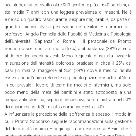
pediatrici, e ha coinvolto oltre 900 genitori e più di 640 bambini, di
età media 7 anni con una leggera prevalenza di maschi. Ne è
emerso un quadro rassicurante, seppure migliorabile, da parte di
grandi e piccini: «Nella percezione dei genitori – commenta il
professor Angelo Pennella della Facoltà di Medicina e Psicologia
dell’Università “Sapienza” di Roma – il personale dei Pronto
Soccorso si è mostrato molto (57%) o abbastanza (38%) attento
al dolore dei piccoli pazienti. Meno frequente è risultata invece la
misurazione dell’intensità dolorosa, praticata in circa il 25% dei
casi (in misura maggiore al Sud (39%) dove il medico risulta
essere anche l’unico referente del piccolo paziente rispetto al Nord
in cui prevale il lavoro di team fra medici e infermieri), ma solo
poco meno della metà dei bambini è stato sottoposto a una
terapia antidolorifica, seppure tempestiva, somministrata nel 50%
dei casi in meno di 20 minuti o comunque entro i 40».
A influenzare la percezione della sofferenza è spesso il modo in
cui il Pronto Soccorso segue le raccomandazioni sulla gestione
del dolore. «L’auspicio – aggiunge la professoressa Benini che è
anche coordinatore e responsabile scientifico del Gruppo Piper – è