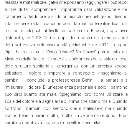
realizzare materiali divulgativi che possano raggiungere il pubblico,
al fine di far comprendere l’importanza della valutazione e del
trattamento del dolore. Sia i dolori piccoli che quelli grandi devono
infatti essere trattati, ciascuno con i farmaci differenti indicati dal
medico e adeguati al livello di sofferenza. E così, dopo aver
distribuito, nel 2013, 10mila copie di un poster sulla misurazione
della sofferenza nelle diverse età pediatriche, nel 2014 il gruppo
Piper ha realizzato il Video
“Dolore? No Grazie!”
patrocinato dal
Ministero della Salute. Il filmato è visibile presso hall e sale di attesa
delle strutture sanitarie di emergenza, con un preciso scopo:
abbattere il dolore e imparare a conoscerlo. «Insegniamo ai
bambini – conclude la professoressa Benini – a parlare e a
“misurare” il dolore. E’ un’esperienza personale e solo il bambino
può dirci quanto sta male. Spieghiamo loro come utilizzare le
scale del dolore e a segnalarcelo, prima che stiano male. Quando
soffrono i bambini non sentono che il malessere, ma quando
stanno bene imparano tutto, molto più velocemente di noi. E un
bambino che ritrova il sorriso è una vittoria per tutti».