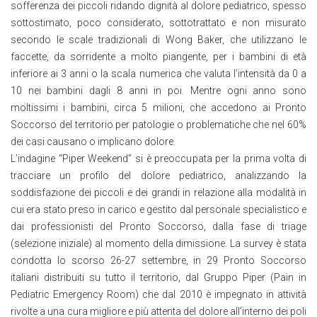
sofferenza dei piccoli ridando dignità al dolore pediatrico, spesso
sottostimato, poco considerato, sottotrattato e non misurato
secondo le scale tradizionali di Wong Baker, che utilizzano le
faccette, da sorridente a molto piangente, per i bambini di età
inferiore ai 3 anni o la scala numerica che valuta l’intensità da 0 a
10 nei bambini dagli 8 anni in poi. Mentre ogni anno sono
moltissimi i bambini, circa 5 milioni, che accedono ai Pronto
Soccorso del territorio per patologie o problematiche che nel 60%
dei casi causano o implicano dolore.
L’indagine “Piper Weekend” si è preoccupata per la prima volta di
tracciare un profilo del dolore pediatrico, analizzando la
soddisfazione dei piccoli e dei grandi in relazione alla modalità in
cui era stato preso in carico e gestito dal personale specialistico e
dai professionisti del Pronto Soccorso, dalla fase di triage
(selezione iniziale) al momento della dimissione. La survey è stata
condotta lo scorso 26-27 settembre, in 29 Pronto Soccorso
italiani distribuiti su tutto il territorio, dal Gruppo Piper (Pain in
Pediatric Emergency Room) che dal 2010 è impegnato in attività
rivolte a una cura migliore e più attenta del dolore all’interno dei poli