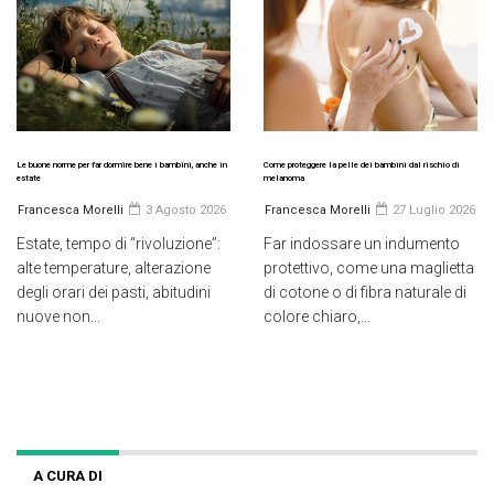
Le buone norme per far dormire bene i bambini, anche in
Come proteggere la pelle dei bambini dal rischio di
estate
melanoma
Francesca Morelli
3 Agosto 2026
Francesca Morelli
27 Luglio 2026
Estate, tempo di “rivoluzione”:
Far indossare un indumento
alte temperature, alterazione
protettivo, come una maglietta
degli orari dei pasti, abitudini
di cotone o di fibra naturale di
nuove non...
colore chiaro,...
A CURA DI