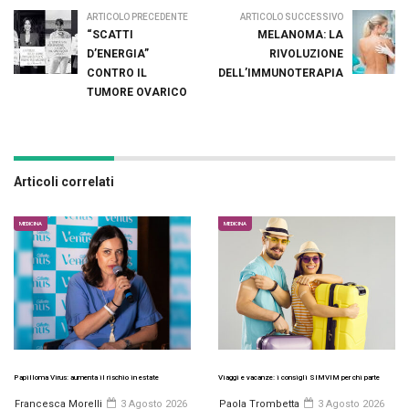
ARTICOLO PRECEDENTE
ARTICOLO SUCCESSIVO
“SCATTI
MELANOMA: LA
D’ENERGIA”
RIVOLUZIONE
CONTRO IL
DELL’IMMUNOTERAPIA
TUMORE OVARICO
Articoli correlati
MEDICINA
MEDICINA
Papilloma Virus: aumenta il rischio in estate
Viaggi e vacanze: i consigli SIMVIM per chi parte
Francesca Morelli
3 Agosto 2026
Paola Trombetta
3 Agosto 2026