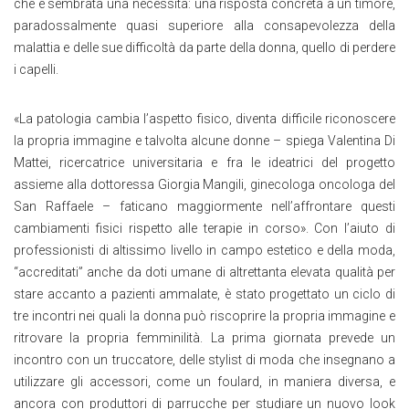
che è sembrata una necessità: una risposta concreta a un timore,
paradossalmente quasi superiore alla consapevolezza della
malattia e delle sue difficoltà da parte della donna, quello di perdere
i capelli.
«La patologia cambia l’aspetto fisico, diventa difficile riconoscere
la propria immagine e talvolta alcune donne – spiega Valentina Di
Mattei, ricercatrice universitaria e fra le ideatrici del progetto
assieme alla dottoressa Giorgia Mangili, ginecologa oncologa del
San Raffaele – faticano maggiormente nell’affrontare questi
cambiamenti fisici rispetto alle terapie in corso». Con l’aiuto di
professionisti di altissimo livello in campo estetico e della moda,
“accreditati” anche da doti umane di altrettanta elevata qualità per
stare accanto a pazienti ammalate, è stato progettato un ciclo di
tre incontri nei quali la donna può riscoprire la propria immagine e
ritrovare la propria femminilità. La prima giornata prevede un
incontro con un truccatore, delle stylist di moda che insegnano a
utilizzare gli accessori, come un foulard, in maniera diversa, e
ancora con produttori di parrucche per studiare un nuovo look