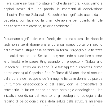
– era come se fossimo state amiche da sempre. Riuscivamo a
capirci senza dire una parola, in momenti di condivisione
bellissimi. Per me ‘Salute allo Specchio’ ha significato uscire da un
ospedale, pur facendo la chemioterapia e per quanto difficile
possa sembrare crederlo, felice e sorridente…”.
Risuonano significative e profonde, dentro una platea silenziosa, le
testimonianze di donne che ancora sul corpo portano il segno
della malattia: stupisce la serenità, la forza, l’orgoglio e la fierezza
con cui si raccontano. Senza timore, mettendo a nudo loro stesse,
le difficoltà e le paure. Ringraziando un progetto – “Salute allo
Specchio” – attivo da un anno (si è festeggiato di recente il primo
compleanno) all’Ospedale San Raffaele di Milano che si occupa
della cura e del recupero dell’immagine fisica in donne colpite da
un tumore ginecologico o del seno, con la prospettiva di
estenderlo in futuro anche ad altre patologie oncologiche. Una
iniziativa condivisa dal reparto di ginecologia oncologia e dal
reparto di psicologia clinica della salute della struttura milanese