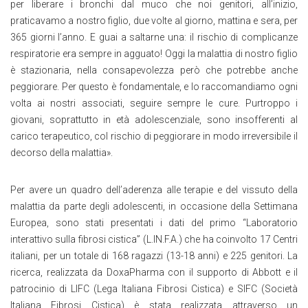
per liberare i bronchi dal muco che noi genitori, all’inizio,
praticavamo a nostro figlio, due volte al giorno, mattina e sera, per
365 giorni l’anno. E guai a saltarne una: il rischio di complicanze
respiratorie era sempre in agguato! Oggi la malattia di nostro figlio
è stazionaria, nella consapevolezza però che potrebbe anche
peggiorare. Per questo è fondamentale, e lo raccomandiamo ogni
volta ai nostri associati, seguire sempre le cure. Purtroppo i
giovani, soprattutto in età adolescenziale, sono insofferenti al
carico terapeutico, col rischio di peggiorare in modo irreversibile il
decorso della malattia».
Per avere un quadro dell’aderenza alle terapie e del vissuto della
malattia da parte degli adolescenti, in occasione della Settimana
Europea, sono stati presentati i dati del primo “Laboratorio
interattivo sulla fibrosi cistica” (L.IN.F.A.) che ha coinvolto 17 Centri
italiani, per un totale di 168 ragazzi (13-18 anni) e 225 genitori. La
ricerca, realizzata da DoxaPharma con il supporto di Abbott e il
patrocinio di LIFC (Lega Italiana Fibrosi Cistica) e SIFC (Società
Italiana Fibrosi Cistica) è stata realizzata attraverso un