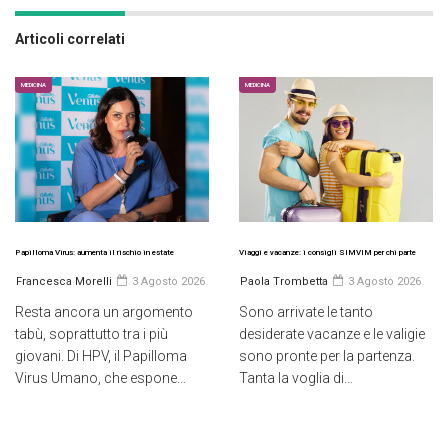
Articoli correlati
MEDICINA
MEDICINA
Papilloma Virus: aumenta il rischio in estate
Viaggi e vacanze: i consigli SIMVIM per chi parte
Francesca Morelli
3 Agosto 2026
Paola Trombetta
3 Agosto 2026
Resta ancora un argomento
Sono arrivate le tanto
tabù, soprattutto tra i più
desiderate vacanze e le valigie
giovani. Di HPV, il Papilloma
sono pronte per la partenza.
Virus Umano, che espone...
Tanta la voglia di...