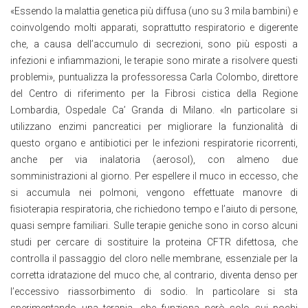
«Essendo la malattia genetica più diffusa (uno su 3 mila bambini) e
coinvolgendo molti apparati, soprattutto respiratorio e digerente
che, a causa dell’accumulo di secrezioni, sono più esposti a
infezioni e infiammazioni, le terapie sono mirate a risolvere questi
problemi», puntualizza la professoressa Carla Colombo, direttore
del Centro di riferimento per la Fibrosi cistica della Regione
Lombardia, Ospedale Ca’ Granda di Milano. «In particolare si
utilizzano enzimi pancreatici per migliorare la funzionalità di
questo organo e antibiotici per le infezioni respiratorie ricorrenti,
anche per via inalatoria (aerosol), con almeno due
somministrazioni al giorno. Per espellere il muco in eccesso, che
si accumula nei polmoni, vengono effettuate manovre di
fisioterapia respiratoria, che richiedono tempo e l’aiuto di persone,
quasi sempre familiari. Sulle terapie geniche sono in corso alcuni
studi per cercare di sostituire la proteina CFTR difettosa, che
controlla il passaggio del cloro nelle membrane, essenziale per la
corretta idratazione del muco che, al contrario, diventa denso per
l’eccessivo riassorbimento di sodio. In particolare si sta
sperimentando una terapia, che funziona però solo sui pochi