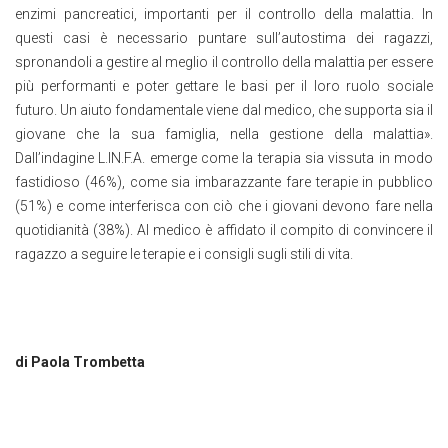
enzimi pancreatici, importanti per il controllo della malattia. In
questi casi è necessario puntare sull’autostima dei ragazzi,
spronandoli a gestire al meglio il controllo della malattia per essere
più performanti e poter gettare le basi per il loro ruolo sociale
futuro. Un aiuto fondamentale viene dal medico, che supporta sia il
giovane che la sua famiglia, nella gestione della malattia».
Dall’indagine L.IN.F.A. emerge come la terapia sia vissuta in modo
fastidioso (46%), come sia imbarazzante fare terapie in pubblico
(51%) e come interferisca con ciò che i giovani devono fare nella
quotidianità (38%). Al medico è affidato il compito di convincere il
ragazzo a seguire le terapie e i consigli sugli stili di vita.
di Paola Trombetta