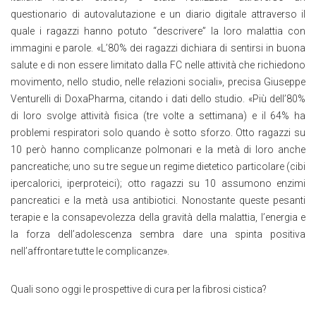
questionario di autovalutazione e un diario digitale attraverso il
quale i ragazzi hanno potuto “descrivere” la loro malattia con
immagini e parole. «L’80% dei ragazzi dichiara di sentirsi in buona
salute e di non essere limitato dalla FC nelle attività che richiedono
movimento, nello studio, nelle relazioni sociali», precisa Giuseppe
Venturelli di DoxaPharma, citando i dati dello studio. «Più dell’80%
di loro svolge attività fisica (tre volte a settimana) e il 64% ha
problemi respiratori solo quando è sotto sforzo. Otto ragazzi su
10 però hanno complicanze polmonari e la metà di loro anche
pancreatiche; uno su tre segue un regime dietetico particolare (cibi
ipercalorici, iperproteici); otto ragazzi su 10 assumono enzimi
pancreatici e la metà usa antibiotici. Nonostante queste pesanti
terapie e la consapevolezza della gravità della malattia, l’energia e
la forza dell’adolescenza sembra dare una spinta positiva
nell’affrontare tutte le complicanze».
Quali sono oggi le prospettive di cura per la fibrosi cistica?