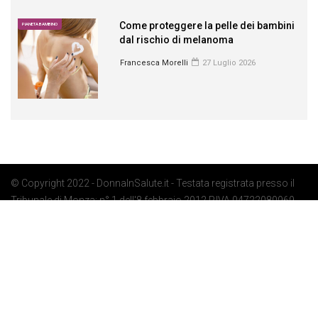
Come proteggere la pelle dei bambini
PIANETA BAMBINO
dal rischio di melanoma
Francesca Morelli
27 Luglio 2026
© Copyright 2022 - DonnaInSalute.it - Testata registrata presso il
Tribunale di Monza: n° 1 dell'8 febbraio 2012 P.IVA 04722080969 -
Privacy Policy
-
Cookie Policy
-
Preferenze