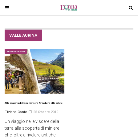
T
T
o
o
g
g
g
g
VALLE AURINA
l
l
e
e
n
n
TURISMO E BENESSERE
a
a
v
v
i
i
g
g
a
a
t
t
i
i
Alla scoperta delle miniere che fanno bene alla salute
o
o
Tiziana Conte
25 Ottobre 2019
n
n
Un viaggio nelle viscere della
terra alla scoperta di miniere
che, oltre a rivelare antiche