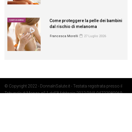
Come proteggere la pelle dei bambini
PIANETA BAMBINO
dal rischio di melanoma
Francesca Morelli
27 Luglio 2026
© Copyright 2022 - DonnaInSalute.it - Testata registrata presso il
Tribunale di Monza: n° 1 dell'8 febbraio 2012 P.IVA 04722080969 -
Privacy Policy
-
Cookie Policy
-
Preferenze