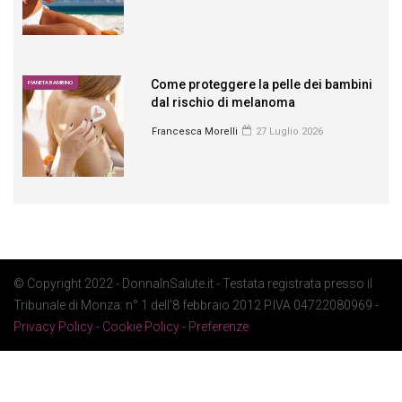
Come proteggere la pelle dei bambini
PIANETA BAMBINO
dal rischio di melanoma
Francesca Morelli
27 Luglio 2026
© Copyright 2022 - DonnaInSalute.it - Testata registrata presso il
Tribunale di Monza: n° 1 dell'8 febbraio 2012 P.IVA 04722080969 -
Privacy Policy
-
Cookie Policy
-
Preferenze