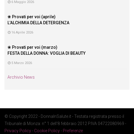
6 Maggio 2026
❀ Provati per voi (aprile)
L’ALCHIMIA DELLA DETERGENZA
16 Aprile 2026
❀ Provati per voi (marzo)
FESTA DELLA DONNA: VOGLIA DI BEAUTY
5 Marzo 2026
Archivio News
© Copyright 2022 - DonnaInSalute.it - Testata registrata presso il
Tribunale di Monza: n° 1 dell'8 febbraio 2012 P.IVA 04722080969 -
Privacy Policy
-
Cookie Policy
-
Preferenze