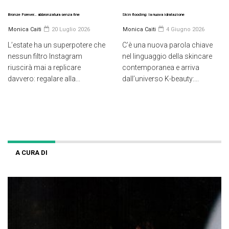
Bronze Forever… abbronzatura senza fine
Skin flooding: la nuova idratazione
Monica Caiti
20 Luglio 2026
Monica Caiti
4 Giugno 2026
L’estate ha un superpotere che
C’è una nuova parola chiave
nessun filtro Instagram
nel linguaggio della skincare
riuscirà mai a replicare
contemporanea e arriva
davvero: regalare alla...
dall’universo K-beauty:...
A CURA DI