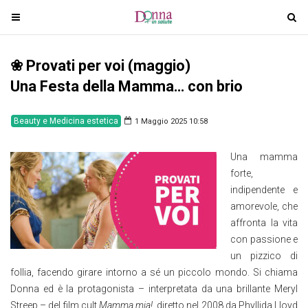
T
T
o
o
g
g
❀ Provati per voi (maggio)
g
g
l
l
Una Festa della Mamma… con brio
e
e
n
n
Beauty e Medicina estetica
1 Maggio 2025 10:58
a
a
v
v
Una mamma
i
i
forte,
g
g
indipendente e
a
a
amorevole, che
t
t
affronta la vita
i
i
con passione e
o
o
un pizzico di
n
n
follia, facendo girare intorno a sé un piccolo mondo. Si chiama
Donna ed è la protagonista – interpretata da una brillante Meryl
Streep – del film cult
Mamma mia!
, diretto nel 2008 da Phyllida Lloyd