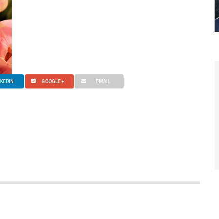
NKEDIN
GOOGLE +
EMAIL