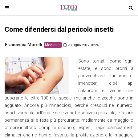
T
T
o
o
g
g
Come difendersi dal pericolo insetti
g
g
l
l
e
e
Francesca Morelli
Medicina
3 Luglio 2017 18:24
n
n
a
a
Sono tornati, come ogni
v
v
estate, e sono pronti a
i
i
punzecchiare. Parliamo di
g
g
imenotteri, cioè api
a
a
calabroni e vespe che
t
t
superano le oltre 100mila specie, ma anche le zecche sono in
i
i
agguato. Ancora più minacciosi, perché cresciuti nel numero,
o
o
rispettivamente nell’aria e nelle zone boschive o prataiole, e la loro
n
n
permanenza si è fatta più perdurante: mediamente da maggio o
ottobre inoltrato. Complici, dicono gli esperti, i rapidi cambiamenti
climatici che ne hanno favorito la proliferazione e la maggiore