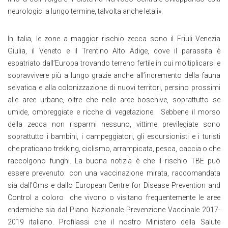
neurologici a lungo termine, talvolta anche letali».
In Italia, le zone a maggior rischio zecca sono il Friuli Venezia
Giulia, il Veneto e il Trentino Alto Adige, dove il parassita è
espatriato dall’Europa trovando terreno fertile in cui moltiplicarsi e
sopravvivere più a lungo grazie anche all’incremento della fauna
selvatica e alla colonizzazione di nuovi territori, persino prossimi
alle aree urbane, oltre che nelle aree boschive, soprattutto se
umide, ombreggiate e ricche di vegetazione. Sebbene il morso
della zecca non risparmi nessuno, vittime previlegiate sono
soprattutto i bambini, i campeggiatori, gli escursionisti e i turisti
che praticano trekking, ciclismo, arrampicata, pesca, caccia o che
raccolgono funghi. La buona notizia è che il rischio TBE può
essere prevenuto: con una vaccinazione mirata, raccomandata
sia dall’Oms e dallo European Centre for Disease Prevention and
Control a coloro che vivono o visitano frequentemente le aree
endemiche sia dal Piano Nazionale Prevenzione Vaccinale 2017-
2019 italiano. Profilassi che il nostro Ministero della Salute