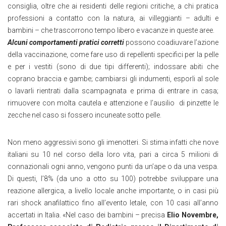
consiglia, oltre che ai residenti delle regioni critiche, a chi pratica
professioni a contatto con la natura, ai villeggianti – adulti e
bambini – che trascorrono tempo libero e vacanze in queste aree.
Alcuni comportamenti pratici corretti
possono coadiuvare l’azione
della vaccinazione, come fare uso di repellenti specifici per la pelle
e per i vestiti (sono di due tipi differenti); indossare abiti che
coprano braccia e gambe; cambiarsi gli indumenti, esporli al sole
o lavarli rientrati dalla scampagnata e prima di entrare in casa;
rimuovere con molta cautela e attenzione e l’ausilio di pinzette le
zecche nel caso si fossero incuneate sotto pelle.
Non meno aggressivi sono gli imenotteri. Si stima infatti che nove
italiani su 10 nel corso della loro vita, pari a circa 5 milioni di
connazionali ogni anno, vengono punti da un’ape o da una vespa.
Di questi, l’8% (da uno a otto su 100) potrebbe sviluppare una
reazione allergica, a livello locale anche importante, o in casi più
rari shock anafilattico fino all’evento letale, con 10 casi all’anno
accertati in Italia. «Nel caso dei bambini – precisa
Elio Novembre,