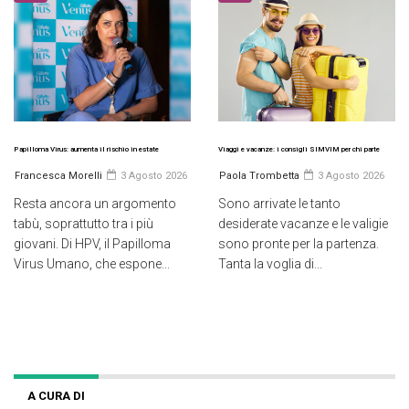
Papilloma Virus: aumenta il rischio in estate
Viaggi e vacanze: i consigli SIMVIM per chi parte
Francesca Morelli
3 Agosto 2026
Paola Trombetta
3 Agosto 2026
Resta ancora un argomento
Sono arrivate le tanto
tabù, soprattutto tra i più
desiderate vacanze e le valigie
giovani. Di HPV, il Papilloma
sono pronte per la partenza.
Virus Umano, che espone...
Tanta la voglia di...
A CURA DI