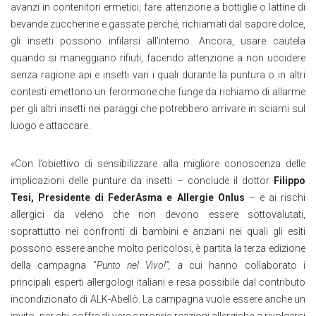
avanzi in contenitori ermetici; fare attenzione a bottiglie o lattine di
bevande zuccherine e gassate perché, richiamati dal sapore dolce,
gli insetti possono infilarsi all’interno. Ancora, usare cautela
quando si maneggiano rifiuti, facendo attenzione a non uccidere
senza ragione api e insetti vari i quali durante la puntura o in altri
contesti emettono un ferormone che funge da richiamo di allarme
per gli altri insetti nei paraggi che potrebbero arrivare in sciami sul
luogo e attaccare.
«Con l’obiettivo di sensibilizzare alla migliore conoscenza delle
implicazioni delle punture da insetti – conclude il dottor
Filippo
Tesi, Presidente di FederAsma e Allergie Onlus
– e ai rischi
allergici da veleno che non devono essere sottovalutati,
soprattutto nei confronti di bambini e anziani nei quali gli esiti
possono essere anche molto pericolosi, è partita la terza edizione
della campagna “
Punto nel Vivo!”, a
cui hanno collaborato i
principali esperti allergologi italiani e resa possibile dal contributo
incondizionato di ALK-Abellò. La campagna vuole essere anche un