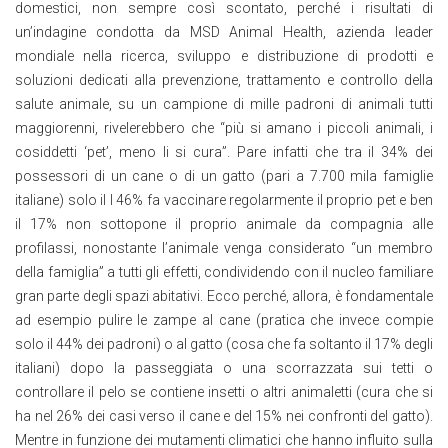
domestici, non sempre così scontato, perché i risultati di
un’indagine condotta da
MSD Animal Health, azienda leader
mondiale nella ricerca, sviluppo e distribuzione di prodotti e
soluzioni dedicati alla prevenzione, trattamento e controllo della
salute animale, su un campione di mille padroni di animali tutti
maggiorenni, rivelerebbero che “più si amano i piccoli animali, i
cosiddetti ‘pet’, meno li si cura”. Pare infatti che tra il 34% dei
possessori di un cane o di un gatto (pari a 7.700 mila famiglie
italiane) solo il l 46% fa vaccinare regolarmente il proprio pet e ben
il 17% non sottopone il proprio animale da compagnia alle
profilassi, nonostante l’animale venga considerato “un membro
della famiglia” a tutti gli effetti, condividendo con il nucleo familiare
gran parte degli spazi abitativi. Ecco perché, allora, è fondamentale
ad esempio pulire le zampe al cane (pratica che invece compie
solo il 44% dei padroni) o al gatto (cosa che fa soltanto il 17% degli
italiani) dopo la passeggiata o una scorrazzata sui tetti o
controllare il pelo se contiene insetti o altri animaletti (cura che si
ha nel 26% dei casi verso il cane e del 15% nei confronti del gatto).
Mentre in funzione dei mutamenti climatici che hanno influito sulla