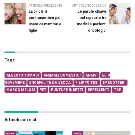
ARTICOLO PRECEDENTE
ARTICOLO SUCCESSIVO
La pillola, il
Le parole chiave
contraccettivo più
nel rapporto tra
usato da mamme e
medici e pazienti
figlie
oncologici
Tags
ALBERTO TOMASI
ANIMALI DOMESTICI
ANMVI
ELIO
NOVEMBRE
ENCEFALITE DA ZECCA
FILIPPO TESI
IMENOTTERI
MARCO MELOSI
PET
PUNTURE INSETTI
REPELLENTI
TBE
Articoli correlati
MEDICINA
MEDICINA