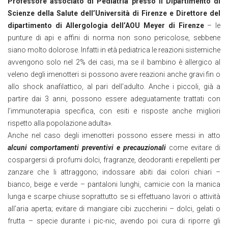
Professore associato di Pediatria presso il Dipartimento di
Scienze della Salute dell’Università di Firenze e Direttore del
dipartimento di Allergologia dell’AOU Meyer di Firenze
– le
punture di api e affini di norma non sono pericolose, sebbene
siano molto dolorose. Infatti in età pediatrica le reazioni sistemiche
avvengono solo nel 2% dei casi, ma se il bambino è allergico al
veleno degli imenotteri si possono avere reazioni anche gravi fin o
allo shock anafilattico, al pari dell’adulto. Anche i piccoli, già a
partire dai 3 anni, possono essere adeguatamente trattati con
l’immunoterapia specifica, con esiti e risposte anche migliori
rispetto alla popolazione adulta».
Anche nel caso degli imenotteri possono essere messi in atto
alcuni comportamenti preventivi e precauzionali
come evitare di
cospargersi di profumi dolci, fragranze, deodoranti e repellenti per
zanzare che li attraggono; indossare abiti dai colori chiari –
bianco, beige e verde – pantaloni lunghi, camicie con la manica
lunga e scarpe chiuse soprattutto se si effettuano lavori o attività
all’aria aperta; evitare di mangiare cibi zuccherini – dolci, gelati o
frutta – specie durante i pic-nic, avendo poi cura di riporre gli