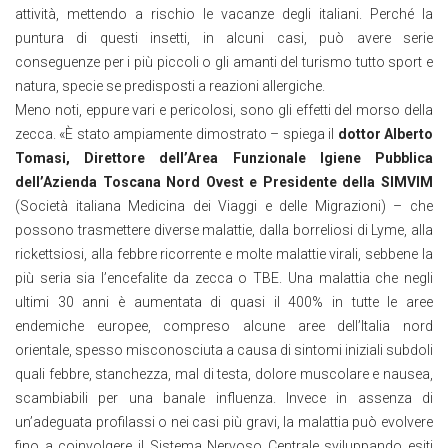
attività, mettendo a rischio le vacanze degli italiani. Perché la
puntura di questi insetti, in alcuni casi, può avere serie
conseguenze per i più piccoli o gli amanti del turismo tutto sport e
natura, specie se predisposti a reazioni allergiche.
Meno noti, eppure vari e pericolosi, sono gli effetti del morso della
zecca. «È stato ampiamente dimostrato – spiega il
dottor Alberto
Tomasi, Direttore dell’Area Funzionale Igiene Pubblica
dell’Azienda Toscana Nord Ovest e Presidente della SIMVIM
(Società italiana Medicina dei Viaggi e delle Migrazioni) – che
possono trasmettere diverse malattie, dalla borreliosi di Lyme, alla
rickettsiosi, alla febbre ricorrente e molte malattie virali, sebbene la
più seria sia l’encefalite da zecca o TBE. Una malattia che negli
ultimi 30 anni è aumentata di quasi il 400% in tutte le aree
endemiche europee, compreso alcune aree dell’Italia nord
orientale, spesso misconosciuta a causa di sintomi iniziali subdoli
quali febbre, stanchezza, mal di testa, dolore muscolare e nausea,
scambiabili per una banale influenza. Invece in assenza di
un’adeguata profilassi o nei casi più gravi, la malattia può evolvere
fino a coinvolgere il Sistema Nervoso Centrale sviluppando esiti