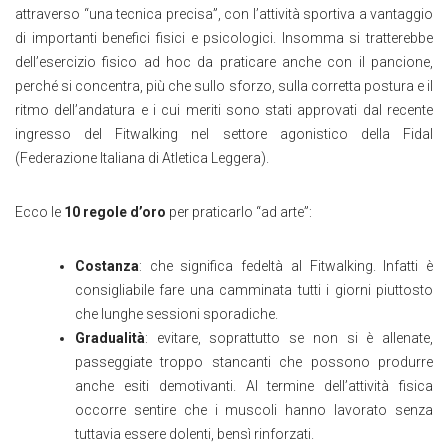
attraverso “una tecnica precisa”, con l’attività sportiva a vantaggio
di importanti benefici fisici e psicologici. Insomma si tratterebbe
dell’esercizio fisico ad hoc da praticare anche con il pancione,
perché si concentra, più che sullo sforzo, sulla corretta postura e il
ritmo dell’andatura e i cui meriti sono stati approvati dal recente
ingresso del Fitwalking nel settore agonistico della Fidal
(Federazione Italiana di Atletica Leggera).
Ecco le
10 regole d’oro
per praticarlo “ad arte”:
Costanza
: che significa fedeltà al Fitwalking. Infatti è
consigliabile fare una camminata tutti i giorni piuttosto
che lunghe sessioni sporadiche.
Gradualità
: evitare, soprattutto se non si è allenate,
passeggiate troppo stancanti che possono produrre
anche esiti demotivanti. Al termine dell’attività fisica
occorre sentire che i muscoli hanno lavorato senza
tuttavia essere dolenti, bensì rinforzati.