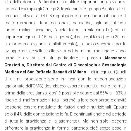
vita della donna. Particolarmente utili e importanti in gravidanza
sono ad esempio gli Omega 3, le vitamine del gruppo B (integrate in
un quantitativo tra 0.4-0,8 mg al giorno) che riducono il rischio di
malformazioni al tubo neuronale, cardiache, agli arti inferiori,
tumori maligni pediatrici, l’acido folico, la vitamina D (con un
apporto integrato di 15 mg al giorno), il calcio, il ferro (con +30 mg
al giorno in gravidanza e allattamento), lo iodio essenziale per lo
sviluppo del cervello e ella vista nel bambino, ma anche zinco,
rame e diversi altri. «In particolare – precisa
Alessandra
Graziottin, Direttore del Centro di Ginecologia e Sessuologia
Medica del San Raffaele Resnati di Milano
– gli integratori (quelli
di ultima produzione sono in linea con le raccomandazioni
aggiornate dell’OMS) dovrebbero essere assunti almeno tre mesi
prima della gravidanza, così è possibile ridurre dal 56% all’ 83% il
rischio di malformazioni fetali, perché la loro comparsa e gravità
possono essere modulate da fattori anche nutrizionali. Eppure
solo il 4% delle donne italiane lo fa. E continuati anche nel periodo
di tutta la gravidanza e l’allattamento». Ma non solo: occorre
affrontare la gravidanza in forma, partendo cioè senza peso in