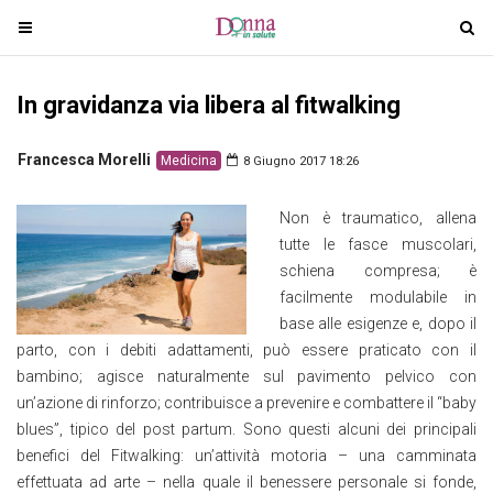
T
T
o
o
g
g
In gravidanza via libera al fitwalking
g
g
l
l
e
e
Francesca Morelli
Medicina
8 Giugno 2017 18:26
n
n
a
a
Non è traumatico, allena
v
v
tutte le fasce muscolari,
i
i
schiena compresa; è
g
g
facilmente modulabile in
a
a
base alle esigenze e, dopo il
t
t
parto, con i debiti adattamenti, può essere praticato con il
i
i
bambino; agisce naturalmente sul pavimento pelvico con
o
o
un’azione di rinforzo; contribuisce a prevenire e combattere il “baby
n
n
blues”, tipico del post partum. Sono questi alcuni dei principali
benefici del Fitwalking: un’attività motoria – una camminata
effettuata ad arte – nella quale il benessere personale si fonde,