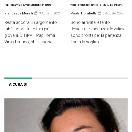
Papilloma Virus: aumenta il rischio in estate
Viaggi e vacanze: i consigli SIMVIM per chi parte
Francesca Morelli
3 Agosto 2026
Paola Trombetta
3 Agosto 2026
Resta ancora un argomento
Sono arrivate le tanto
tabù, soprattutto tra i più
desiderate vacanze e le valigie
giovani. Di HPV, il Papilloma
sono pronte per la partenza.
Virus Umano, che espone...
Tanta la voglia di...
A CURA DI