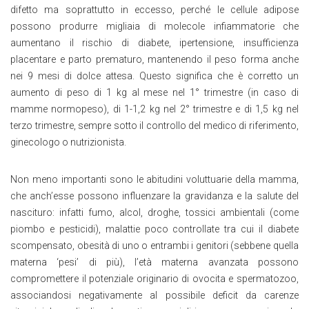
difetto ma soprattutto in eccesso, perché le cellule adipose
possono produrre migliaia di molecole infiammatorie che
aumentano il rischio di diabete, ipertensione, insufficienza
placentare e parto prematuro, mantenendo il peso forma anche
nei 9 mesi di dolce attesa. Questo significa che è corretto un
aumento di peso di 1 kg al mese nel 1° trimestre (in caso di
mamme normopeso), di 1-1,2 kg nel 2° trimestre e di 1,5 kg nel
terzo trimestre, sempre sotto il controllo del medico di riferimento,
ginecologo o nutrizionista.
Non meno importanti sono le abitudini voluttuarie della mamma,
che anch’esse possono influenzare la gravidanza e la salute del
nascituro: infatti fumo, alcol, droghe, tossici ambientali (come
piombo e pesticidi), malattie poco controllate tra cui il diabete
scompensato, obesità di uno o entrambi i genitori (sebbene quella
materna ‘pesi’ di più), l’età materna avanzata possono
compromettere il potenziale originario di ovocita e spermatozoo,
associandosi negativamente al possibile deficit da carenze