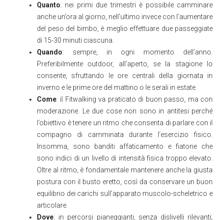
Quanto
: nei primi due trimestri è possibile camminare
anche un’ora al giorno, nell’ultimo invece con l’aumentare
del peso del bimbo, è meglio effettuare due passeggiate
di 15-30 minuti ciascuna.
Quando
: sempre, in ogni momento dell’anno.
Preferibilmente outdoor, all’aperto, se la stagione lo
consente, sfruttando le ore centrali della giornata in
inverno e le prime ore del mattino o le serali in estate.
Come
: il Fitwalking va praticato di buon passo, ma con
moderazione. Le due cose non sono in antitesi perché
l’obiettivo è tenere un ritmo che consenta di parlare con il
compagno di camminata durante l’esercizio fisico.
Insomma, sono banditi affaticamento e fiatone che
sono indici di un livello di intensità fisica troppo elevato.
Oltre al ritmo, è fondamentale mantenere anche la giusta
postura con il busto eretto, così da conservare un buon
equilibrio dei carichi sull’apparato muscolo-scheletrico e
articolare.
Dove
: in percorsi pianeggianti, senza dislivelli rilevanti;