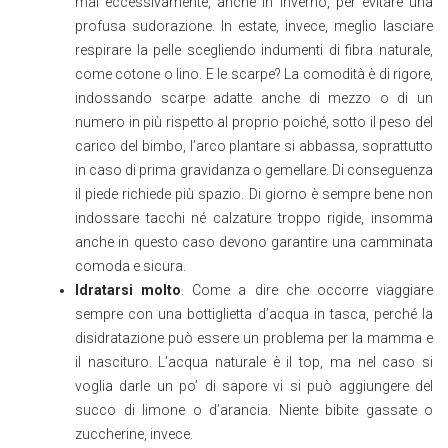
mai eccessivamente, anche in inverno, per evitare una
profusa sudorazione. In estate, invece, meglio lasciare
respirare la pelle scegliendo indumenti di fibra naturale,
come cotone o lino. E le scarpe? La comodità è di rigore,
indossando scarpe adatte anche di mezzo o di un
numero in più rispetto al proprio poiché, sotto il peso del
carico del bimbo, l’arco plantare si abbassa, soprattutto
in caso di prima gravidanza o gemellare. Di conseguenza
il piede richiede più spazio. Di giorno è sempre bene non
indossare tacchi né calzature troppo rigide, insomma
anche in questo caso devono garantire una camminata
comoda e sicura.
Idratarsi molto
. Come a dire che occorre viaggiare
sempre con una bottiglietta d’acqua in tasca, perché la
disidratazione può essere un problema per la mamma e
il nascituro. L’acqua naturale è il top, ma nel caso si
voglia darle un po’ di sapore vi si può aggiungere del
succo di limone o d’arancia. Niente bibite gassate o
zuccherine, invece.