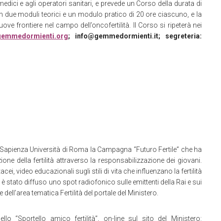
medici e agli operatori sanitari, e prevede un Corso della durata di
on due moduli teorici e un modulo pratico di 20 ore ciascuno, e la
ove frontiere nel campo dell’oncofertilità. Il Corso si ripeterà nei
gemmedormienti.org
; info@gemmedormienti.it;
segreteria:
a Sapienza Università di Roma la Campagna “Futuro Fertile” che ha
ne della fertilità attraverso la responsabilizzazione dei giovani.
ei, video educazionali sugli stili di vita che influenzano la fertilità
è stato diffuso uno spot radiofonico sulle emittenti della Rai e sui
e dell’area tematica Fertilità del portale del Ministero.
o “Sportello amico fertilità”, on-line sul sito del Ministero: