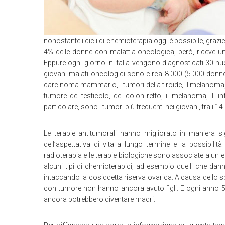
nonostante i cicli di chemioterapia oggi è possibile, grazie 
4% delle donne con malattia oncologica, però, riceve una v
Eppure ogni giorno in Italia vengono diagnosticati 30 nu
giovani malati oncologici sono circa 8.000 (5.000 donne 
carcinoma mammario, i tumori della tiroide, il melanoma, i
tumore del testicolo, del colon retto, il melanoma, il li
particolare, sono i tumori più frequenti nei giovani, tra i 14 
Le terapie antitumorali hanno migliorato in maniera sig
dell’aspettativa di vita a lungo termine e la possibilità 
radioterapia e le terapie biologiche sono associate a un e
alcuni tipi di chemioterapici, ad esempio quelli che dan
intaccando la cosiddetta riserva ovarica. A causa dello s
con tumore non hanno ancora avuto figli. E ogni anno 
ancora potrebbero diventare madri.