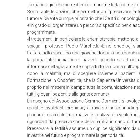
farmacologici che potrebbero comprometterla, come i tu
Sono tante le opzioni che permettono di preservare la fer
tumore. Diventa dunque prioritario che i Centri di oncologi
e in grado di organizzare un percorso specifico per ciascu
programmate.
«I trattamenti, in particolare la chemioterapia, mettono 
spiega il professor Paolo Marchetti. «E noi oncologi s
trattare nello specifico una giovane donna o una bambina
la prima interfaccia con i pazienti quando si affronta
informare dettagliatamente soprattutto la donna sull’opport
dopo la malattia, ma di scegliere insieme ai pazienti l
Formazione in Oncofertilità, che la Sapienza Università
proprio nel mettere in campo tutta la comunicazione neces
tutti i giovani pazienti e alla gente comune».
L’impegno dell’Associazione Gemme Dormienti si svolge 
malattie invalidanti croniche, attraverso un counseling de
produrre materiali informativi e realizzare eventi mult
riguardanti la preservazione della fertilità in caso di tu
Preservare la fertilità assume un duplice significato: da 
investire nel futuro e programmare la genitorialità.