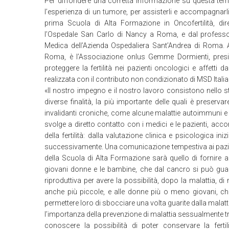
Per diffondere una corretta informazione su questa tem
l’esperienza di un tumore, per assisterli e accompagnarli 
prima Scuola di Alta Formazione in Oncofertilità, di
l’Ospedale San Carlo di Nancy a Roma, e dal professor
Medica dell’Azienda Ospedaliera Sant’Andrea di Roma. 
Roma, è l’Associazione onlus Gemme Dormienti, presie
proteggere la fertilità nei pazienti oncologici e affetti da
realizzata con il contributo non condizionato di MSD Italia
«Il nostro impegno e il nostro lavoro consistono nello 
diverse finalità, la più importante delle quali è preserva
invalidanti croniche, come alcune malattie autoimmuni e 
svolge a diretto contatto con i medici e le pazienti, acc
della fertilità: dalla valutazione clinica e psicologica ini
successivamente. Una comunicazione tempestiva ai pazien
della Scuola di Alta Formazione sarà quello di fornire 
giovani donne e le bambine, che dal cancro si può guari
riproduttiva per avere la possibilità, dopo la malattia, d
anche più piccole, e alle donne più o meno giovani, c
permettere loro di sbocciare una volta guarite dalla malat
l’importanza della prevenzione di malattia sessualmente tr
conoscere la possibilità di poter conservare la ferti