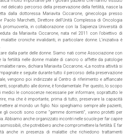
atica molto importante per i giovani pazienti che hanno vissuto
nel delicato percorso della preservazione della fertilità, nasce la
retta dalla dottoressa Mariavita Ciccarone, ginecologa presso
 Paolo Marchetti, Direttore dell’Unità Complessa di Oncologia
A promuoverla, in collaborazione con la Sapienza Università di
duta da Mariavita Ciccarone, nata nel 2011 con l’obiettivo di
 malattie croniche invalidanti, in particolare donne. L’iniziativa è
.
stare dalla parte delle donne. Siamo nati come Associazione con
re la fertilità nelle donne malate di cancro o affette da patologie
malattie rare», dichiara Mariavita Ciccarone
.
«La nostra attività si
ompagnate e seguite durante tutto il percorso della preservazione
ziale, vengono poi indirizzate al Centro di riferimento e affiancate
ti, soprattutto alle donne, è fondamentale. Per questo, lo scopo
ai medici le conoscenze necessarie per informare, soprattutto le
re, ma che è importante, prima di tutto, preservare la capacità
i mettere al mondo un figlio. Noi spieghiamo sempre alle pazienti,
he gli ovociti sono come “gemme dormienti”, vanno protetti per
tia. Abbiamo anche organizzato incontri nelle scuole per far capire
asmissibili, che potrebbero anche compromettere la fertilità. E far
lità anche in presenza di malattie che richiedono trattamenti