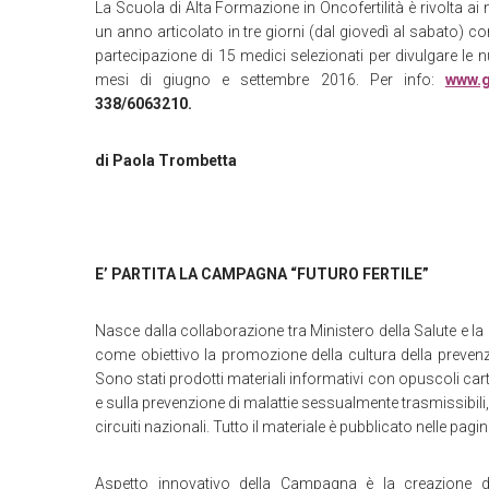
La Scuola di Alta Formazione in Oncofertilità è rivolta ai 
un anno articolato in tre giorni (dal giovedì al sabato) c
partecipazione di 15 medici selezionati per divulgare le nu
mesi di giugno e settembre 2016. Per info:
www.
338/6063210.
di Paola Trombetta
E’ PARTITA LA CAMPAGNA “FUTURO FERTILE”
Nasce dalla collaborazione tra Ministero della Salute e l
come obiettivo la promozione della cultura della prevenzio
Sono stati prodotti materiali informativi con opuscoli cartac
e sulla prevenzione di malattie sessualmente trasmissibili, 
circuiti nazionali. Tutto il materiale è pubblicato nelle pagin
Aspetto innovativo della Campagna è la creazione dell