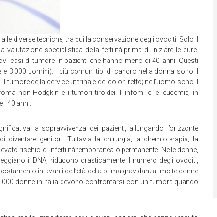
alle diverse tecniche, tra cui la conservazione degli ovociti. Solo il
alutazione specialistica della fertilità prima di iniziare le cure.
ovi casi di tumore in pazienti che hanno meno di 40 anni. Questi
e 3.000 uomini). I più comuni tipi di cancro nella donna sono il
l tumore della cervice uterina e del colon retto; nell’uomo sono il
nfoma non Hodgkin e i tumori tiroidei. I linfomi e le leucemie, in
e i 40 anni.
nificativa la sopravvivenza dei pazienti, allungando l’orizzonte
di diventare genitori. Tuttavia la chirurgia, la chemioterapia, la
levato rischio di infertilità temporanea o permanente. Nelle donne,
neggiano il DNA, riducono drasticamente il numero degli ovociti,
postamento in avanti dell’età della prima gravidanza, molte donne
5.000 donne in Italia devono confrontarsi con un tumore quando