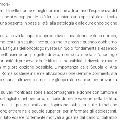
mori».
tilità nelle donne e negli uomini che affrontano l’esperienza del
a che si occupano dell’età fertile abbiano uno specialista dedicato
na paziente in base all’età, alla patologia e alle cure oncologiche
a dura prova la capacità riproduttiva di una donna e di un uomo»,
iamo tenuti a seguire linee guida molto precise quando dobbiamo
. La figura dell’oncologo riveste un ruolo fondamentale, essendo
 nell’insieme un progetto di vita; non solo spetta all’oncologo
unità di preservare la fertilità e la possibilità di diventare madre
a migliore opzione possibile. L’importanza della Scuola di Alta
 di Roma sostiene insieme all’Associazione Gemme Dormienti, sta
saria, attraverso i medici e gli operatori sanitari per arrivare a
su vari fronti: assistere e accompagnare le donne con tumore e
ttagliato, nel percorso difficile di preservazione della fertilità;
imediali per sensibilizzare l’opinione pubblica sulle tematiche
more; entrare nelle scuole superiori per informare gli adolescenti.
un lato essere fortemente motivati a guarire dal cancro, dall’altro