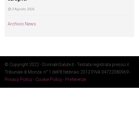
3 Agosto 2026
Archivio News
© Copyright 2022 - DonnaInSalute.it - Testata registrata presso il
Tribunale di Monza: n° 1 dell'8 febbraio 2012 P.IVA 04722080969 -
Privacy Policy
-
Cookie Policy
-
Preferenze