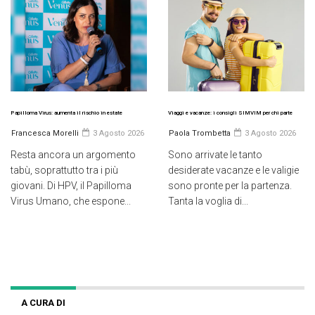
Papilloma Virus: aumenta il rischio in estate
Viaggi e vacanze: i consigli SIMVIM per chi parte
Francesca Morelli
3 Agosto 2026
Paola Trombetta
3 Agosto 2026
Resta ancora un argomento
Sono arrivate le tanto
tabù, soprattutto tra i più
desiderate vacanze e le valigie
giovani. Di HPV, il Papilloma
sono pronte per la partenza.
Virus Umano, che espone...
Tanta la voglia di...
A CURA DI