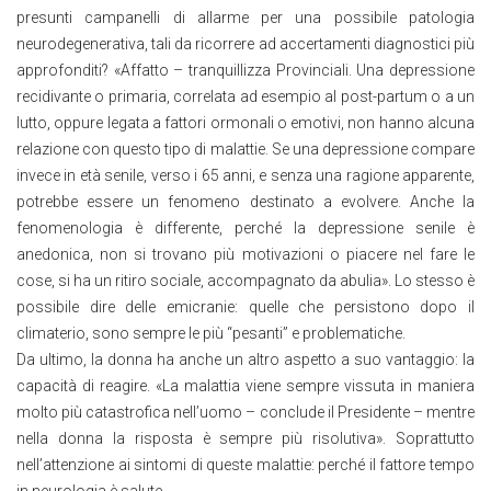
presunti campanelli di allarme per una possibile patologia
neurodegenerativa, tali da ricorrere ad accertamenti diagnostici più
approfonditi? «Affatto – tranquillizza Provinciali. Una depressione
recidivante o primaria, correlata ad esempio al post-partum o a un
lutto, oppure legata a fattori ormonali o emotivi, non hanno alcuna
relazione con questo tipo di malattie. Se una depressione compare
invece in età senile, verso i 65 anni, e senza una ragione apparente,
potrebbe essere un fenomeno destinato a evolvere. Anche la
fenomenologia è differente, perché la depressione senile è
anedonica, non si trovano più motivazioni o piacere nel fare le
cose, si ha un ritiro sociale, accompagnato da abulia». Lo stesso è
possibile dire delle emicranie: quelle che persistono dopo il
climaterio, sono sempre le più “pesanti” e problematiche.
Da ultimo, la donna ha anche un altro aspetto a suo vantaggio: la
capacità di reagire. «La malattia viene sempre vissuta in maniera
molto più catastrofica nell’uomo – conclude il Presidente – mentre
nella donna la risposta è sempre più risolutiva». Soprattutto
nell’attenzione ai sintomi di queste malattie: perché il fattore tempo
in neurologia è salute.