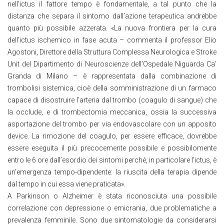
nell’ictus il fattore tempo è fondamentale, a tal punto che la
distanza che separa il sintomo dall’azione terapeutica andrebbe
quanto più possibile azzerata. «La nuova frontiera per la cura
dell’ictus ischemico in fase acuta – commenta il professor Elio
Agostoni, Direttore della Struttura Complessa Neurologica e Stroke
Unit del Dipartimento di Neuroscienze dell’Ospedale Niguarda Ca’
Granda di Milano – è rappresentata dalla combinazione di
trombolisi sistemica, cioè della somministrazione di un farmaco
capace di disostruire l’arteria dal trombo (coagulo di sangue) che
la occlude, e di trombectomia meccanica, ossia la successiva
asportazione del trombo per via endovascolare con un apposito
device. La rimozione del coagulo, per essere efficace, dovrebbe
essere eseguita il più precocemente possibile e possibilomente
entro le 6 ore dall’esordio dei sintomi perché, in particolare l’ictus, è
un’emergenza tempo-dipendente: la riuscita della terapia dipende
dal tempo in cui essa viene praticata».
A Parkinson o Alzheimer è stata riconosciuta una possibile
correlazione con depressione o emicrania, due problematiche a
prevalenza femminile. Sono due sintomatologie da considerarsi