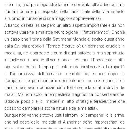
esempio, una patologia strettamente correlata all’età biologica a
cui la donna è più esposta nella fase finale della vita rispetto
all’uomo, in funzione di una maggiore sopravvivenza».
A fianco dell’età, esiste però un altro aspetto importante e da non
sottovalutare nelle malattie neurologiche: il “fattore tempo”. E non è
un caso che il tema della Settimana Mondiale, scelto quest’anno
dalla
Sin
, sia proprio il “Tempo è cervello”: un elemento cruciale in
medicina, nell’approccio e cura di ogni patologia, ma soprattutto
in quelle neurologiche. «Il neurologo – continua il Presidente – lotta
ogni volta contro il tempo per limitare i danni al cervello. La rapidità
e l’accuratezza dell’intervento neurologico, subito dopo la
comparsa dei primi sintomi, consentono di ridurre o annullare i
danni che spesso condizionano fortemente la qualità di vita dei
malati. Ma non solo: la tempestività diagnostica consente anche,
laddove possibile, di mettere in atto strategie terapeutiche che
possono cambiare la storia naturale della malattia».
Dunque non vanno sottovalutati i sintomi, o i campanelli di allarme,
che nel caso della malattia di Alzheimer sono rappresentati da
iniziali disturbi di memoria episodica, cioè l’incapacità di ricordare