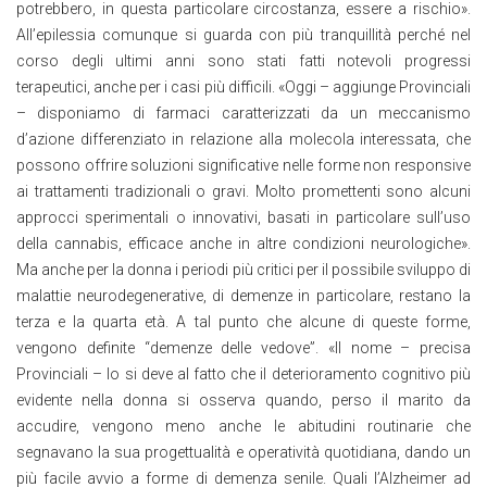
potrebbero, in questa particolare circostanza, essere a rischio».
All’epilessia comunque si guarda con più tranquillità perché nel
corso degli ultimi anni sono stati fatti notevoli progressi
terapeutici, anche per i casi più difficili. «Oggi – aggiunge Provinciali
– disponiamo di farmaci caratterizzati da un meccanismo
d’azione differenziato in relazione alla molecola interessata, che
possono offrire soluzioni significative nelle forme non responsive
ai trattamenti tradizionali o gravi. Molto promettenti sono alcuni
approcci sperimentali o innovativi, basati in particolare sull’uso
della cannabis, efficace anche in altre condizioni neurologiche».
Ma anche per la donna i periodi più critici per il possibile sviluppo di
malattie neurodegenerative, di demenze in particolare, restano la
terza e la quarta età. A tal punto che alcune di queste forme,
vengono definite “demenze delle vedove”. «Il nome – precisa
Provinciali – lo si deve al fatto che il deterioramento cognitivo più
evidente nella donna si osserva quando, perso il marito da
accudire, vengono meno anche le abitudini routinarie che
segnavano la sua progettualità e operatività quotidiana, dando un
più facile avvio a forme di demenza senile. Quali l’Alzheimer ad