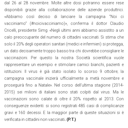
dal 26 al 28 novembre. Molte altre dosi potranno essere rese
disponibili grazie alla collaborazione delle aziende produttrici.
«Abbiamo così deciso di lanciare la campagna “Noi ci
vacciniamo” (#noicivacciniamo)», conferma il dottor Claudio
Cricelli, presidente Simg. «Negli ultimi anni abbiamo assistito a un
calo preoccupante del numero di cittadini vaccinati. Si stima che
solo il 20% degli operatori sanitari (medici e infermieri) si protegga,
un dato decisamente troppo basso tra chi dovrebbe consigliare le
vaccinazioni. Per questo la nostra Società scientifica vuole
rappresentare un esempio e stimolare camici bianchi, pazienti e
istituzioni. Il virus è già stato isolato lo scorso 9 ottobre; la
campagna vaccinale inizierà ufficialmente a metà novembre e
proseguirà fino a Natale». Nel corso dell’ultima stagione (2014-
2015) sei milioni di italiani sono stati colpiti dal virus. Ma le
vaccinazioni sono calate di oltre il 20% rispetto al 2013. Con
conseguenze evidenti: si sono registrati 485 casi di complicanze
gravi e 160 decessi. E la maggior parte di queste situazioni si è
verificata in cittadini non vaccinati
. (P.T.)