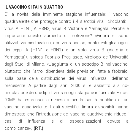
IL VACCINO SI FA IN QUATTRO
E’ la novità della imminente stagione influenzale: il vaccino
quadrivalente che protegge contro i 4 sierotipi virali circolanti: i
virus A H1N1, A H3N2, virus B Victoria e Yamagata. Perché è
importante questo aumento di protezione? «Finora si sono
utilizzati vaccini trivalenti, con virus ucciso, contenenti gli antigeni
dei ceppi A (H1N1 e H3N2) e un solo virus B (Victoria o
Yamagata)», spiega Fabrizio Pregliasco, virologo dell’Università
degli Studi di Milano. «L’aggiunta di un sottotipo B nel vaccino,
piuttosto che l’altro, dipendeva dalle previsioni fatte a febbraio,
sulla base della distribuzione dei virus influenzali dell’anno
precedente. A partire dagli anni 2000 si è assistito alla co-
circolazione dei due tipi di virus in ogni stagione influenzale. E così
l’OMS ha espresso la necessità per la sanità pubblica di un
vaccino quadrivalente. I dati scientifici finora disponibili hanno
dimostrato che l’introduzione del vaccino quadrivalente riduce i
casi di influenza e di ospedalizzazioni dovute a
complicanze»
. (P.T.)