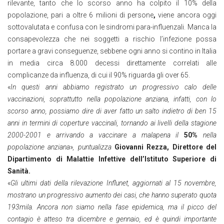
rilevante, tanto che lo scorso anno ha colpito il 10% della
popolazione, pari a oltre 6 milioni di persone
,
viene ancora oggi
sottovalutata e confusa con le sindromi para-influenzali. Manca la
consapevolezza che nei soggetti a rischio l’infezione possa
portare a gravi conseguenze, sebbene ogni anno si contino in Italia
in media circa 8.000 decessi direttamente correlati alle
complicanze da influenza, di cui il 90% riguarda gli over 65.
«
In questi anni abbiamo registrato un progressivo calo delle
vaccinazioni, soprattutto nella popolazione anziana, infatti, con lo
scorso anno, possiamo dire di aver fatto un salto indietro di ben 15
anni in termini di coperture vaccinali, tornando ai livelli della stagione
2000-2001 e arrivando a vaccinare a malapena il
50%
nella
popolazione anziana
»
,
puntualizza
Giovanni Rezza, Direttore del
Dipartimento di Malattie Infettive dell’Istituto Superiore di
Sanità.
«
Gli ultimi dati della rilevazione Influnet, aggiornati al 15 novembre,
mostrano un progressivo aumento dei casi, che hanno superato quota
193mila. Ancora non siamo nella fase epidemica, ma il picco del
contagio è atteso tra dicembre e gennaio, ed è quindi importante