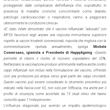
proteggendo dalle complicanze dell’influenza
che, soprattutto in
presenza di malattie croniche concomitanti come diabete,
patologie cardiovascolari o respiratorie, vanno a peggiorare
ulteriormente la condizione clinica»
.
«
E’ stato infatti dimostrato che il vaccino influenzale “adiuvato” con
MF59 favorisce negli anziani una
risposta immunitaria superiore
rispetto ai vaccini trivalenti convenzionali, risposta che migliora con la
somministrazione ripetuta annualmente
»
,
spiega
Michele
Conversano, igienista e Presidente di HappyAgeing
.
«
Questo
permette di ridurre il rischio di ricovero ospedaliero del
25
%
.
Nell’anziano la vaccinazione produce un’immunità reattiva anche contro
ceppi influenzali non inclusi nella formulazione del vaccino, offrendo
così una protezione più ampia verso gran parte dei ceppi circolanti.
Questo vaccino può essere considerato lo strumento preventivo più
indicato nella fascia over 65, non solo per l’efficacia, ma anche per il
profilo di sicurezza, come accertato da 15 studi clinici che hanno
coinvolto quasi 11mila persone
»
.
L’influenza stagionale, pur avendo un impatto epidemiologico