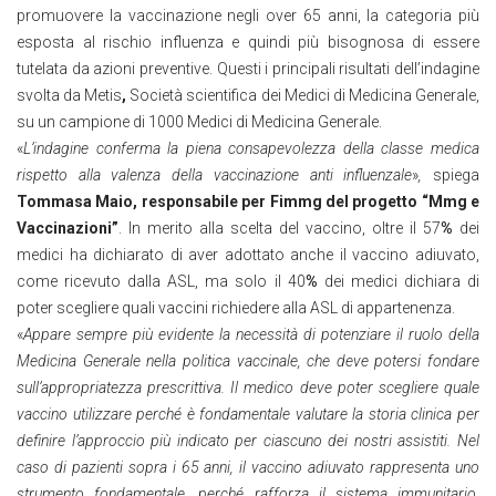
promuovere la vaccinazione negli over 65 anni, la categoria più
esposta al rischio influenza e quindi più bisognosa di essere
tutelata da azioni preventive. Questi i principali risultati dell’indagine
svolta da Metis
,
Società scientifica dei Medici di Medicina Generale,
su un campione di 1000 Medici di Medicina Generale.
«
L’indagine conferma la piena consapevolezza della classe medica
rispetto alla valenza della vaccinazione anti influenzale
»
,
spiega
Tommasa Maio, responsabile per Fimmg del progetto “Mmg e
Vaccinazioni”
. In merito alla scelta del vaccino, oltre il 57
%
dei
medici ha dichiarato di aver adottato anche il vaccino adiuvato,
come ricevuto dalla ASL, ma solo il 40
%
dei medici dichiara di
poter scegliere quali vaccini richiedere alla ASL di appartenenza.
«
Appare sempre più evidente la necessità di potenziare il ruolo della
Medicina Generale nella politica vaccinale, che deve potersi fondare
sull’appropriatezza prescrittiva. Il medico deve poter scegliere quale
vaccino utilizzare perché è fondamentale valutare la storia clinica per
definire l’approccio più indicato per ciascuno dei nostri assistiti. Nel
caso di pazienti sopra i 65 anni, il vaccino adiuvato rappresenta uno
strumento fondamentale, perché rafforza il sistema immunitario,