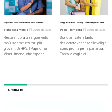
Papilloma Virus: aumenta il rischio in estate
Viaggi e vacanze: i consigli SIMVIM per chi parte
Francesca Morelli
3 Agosto 2026
Paola Trombetta
3 Agosto 2026
Resta ancora un argomento
Sono arrivate le tanto
tabù, soprattutto tra i più
desiderate vacanze e le valigie
giovani. Di HPV, il Papilloma
sono pronte per la partenza.
Virus Umano, che espone...
Tanta la voglia di...
A CURA DI