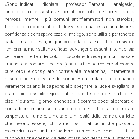
«Sono indicati – dichiara il professor Barbanti – analgesici,
ipnoinducenti e sostanze per il controllo dell’ipereccitabilità
nervosa, mentre i più comuni antinfiammatori non steroidei,
farmaci ben conosciuti da tutti e verso i quali esiste una discreta
confidenza e consapevolezza di impiego, sono utili sia per tenere a
bada il mal di testa, in particolare la cefalea di tipo tensivo e
l’emicrania, ma risultano efficaci se vengono assunti in tempo, sia
per lenire gli effetti dei dolori muscolari». Invece per non passare
una notte a contare le pecore (cha alla fine potrebbero stressarsi
pure loro), è consigliato ricorrere alla melatonina, unitamente a
misure di igiene di vita e del sonno – dall’andare a letto quando
veramente calano le palpebre; allo spegnere la luce e svegliarsi a
orari il più possibile regolari; al limitare il sonno del mattino e i
pisolini durante il giorno, anche se si è dormito poco; al cercare di
non addormentarsi sul divano dopo cena; fino al controllare
temperatura, rumore, umidità e luminosità della camera da letto
che devono essere, tutti, armoniosi – abitudini che possono
essere di aiuto per indurre l’addormentamento specie in quella fetta
di popolazione che per via dello stress non riesce mai a “staccare