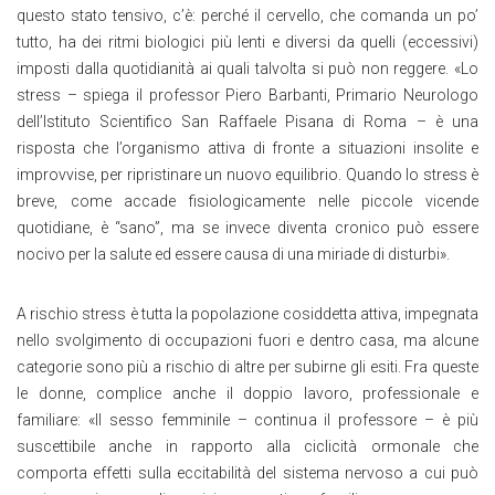
questo stato tensivo, c’è: perché il cervello, che comanda un po’
tutto, ha dei ritmi biologici più lenti e diversi da quelli (eccessivi)
imposti dalla quotidianità ai quali talvolta si può non reggere. «Lo
stress – spiega il professor Piero Barbanti, Primario Neurologo
dell’Istituto Scientifico San Raffaele Pisana di Roma – è una
risposta che l’organismo attiva di fronte a situazioni insolite e
improvvise, per ripristinare un nuovo equilibrio. Quando lo stress è
breve, come accade fisiologicamente nelle piccole vicende
quotidiane, è “sano”, ma se invece diventa cronico può essere
nocivo per la salute ed essere causa di una miriade di disturbi».
A rischio stress è tutta la popolazione cosiddetta attiva, impegnata
nello svolgimento di occupazioni fuori e dentro casa, ma alcune
categorie sono più a rischio di altre per subirne gli esiti. Fra queste
le donne, complice anche il doppio lavoro, professionale e
familiare: «Il sesso femminile – continua il professore – è più
suscettibile anche in rapporto alla ciclicità ormonale che
comporta effetti sulla eccitabilità del sistema nervoso a cui può