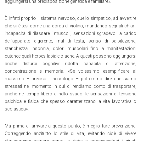
aggiungersi una predisposizione genetica e familiare».
È infatti proprio il sistema nervoso, quello simpatico, ad avvertire
che si è tesi come una corda di violino, mandando segnali chiari:
incapacità di rilassare i muscoli, sensazioni sgradevoli a carico
dell’apparato digerente, mal di testa, senso di palpitazione,
stanchezza, insonnia, dolori muscolari fino a manifestazioni
cutanee quali herpes labiale o acne. A questi possono aggiungersi
anche disturbi cognitivi: ridotta capacità di attenzione,
concentrazione e memoria. «Se volessimo esemplificare al
massimo – precisa il neurologo – potremmo dire che siamo
stressati nel momento in cui ci rendiamo conto di trasportare,
anche nel tempo libero e nello svago, le sensazioni di tensione
psichica e fisica che spesso caratterizzano la vita lavorativa o
scolastica».
Ma prima di arrivare a questo punto, è meglio fare prevenzione.
Correggendo anzitutto lo stile di vita, evitando cioè di vivere
ritmicamente sempre sopra le righe e concedendosi i giusti