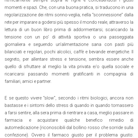
momenti e spazi. Che, con una buona pratica, si traducono in una
regolarizzazione dei ritmi sonno-veglia; nella “sconnessione” dalla
rete per imparare a godersi più spesso il mondo reale, attraverso la
lettura di un buon libro prima di addormentarsi; scaricando la
tensione con un po’ di attività sportiva o una passeggiata
giornaliera e seguendo un’alimentazione sana con pasti più
bilanciati e regolari, pochi alcolici, caffè e bevande energetiche. Il
segreto, per allentare stress e tensione, sembra essere anche
quello di sfruttare al meglio la vita privata e/o quella sociale e
ricaricarsi passando momenti gratificanti in compagnia di
familiari, amici e partner.
E se questo vivere “slow”, secondo i ritmi biologici, ancora non
bastasse e i sintomi dello stress di quando in quando tornassero
a farsi sentire, alla sera prima di rientrare a casa, meglio passare in
farmacia e acquistare qualche benefico rimedio di
automedicazione (riconoscibili dal bollino rosso che sorride sulla
confezione). Ovvero il farmaco giusto per il problema giusto: