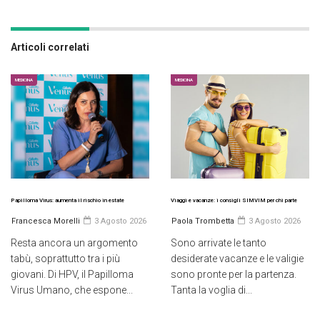
Articoli correlati
MEDICINA
MEDICINA
Papilloma Virus: aumenta il rischio in estate
Viaggi e vacanze: i consigli SIMVIM per chi parte
Francesca Morelli
3 Agosto 2026
Paola Trombetta
3 Agosto 2026
Resta ancora un argomento
Sono arrivate le tanto
tabù, soprattutto tra i più
desiderate vacanze e le valigie
giovani. Di HPV, il Papilloma
sono pronte per la partenza.
Virus Umano, che espone...
Tanta la voglia di...