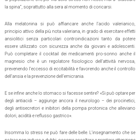
la spina”, soprattutto alla sera al momento di coricarsi.
Alla melatonina si può affiancare anche l’acido valerianico,
principio attivo della più nota valeriana, in grado di esercitare effetti
ansiolitici senza particolari controindicazioni tanto da potere
essere utilizzato con sicurezza anche da giovani e adolescenti.
Può completare il cocktail dei medicamenti pro-sonno anche il
magnesio che è un regolatore fisiologico dell’attività nervosa,
prevenendo l’eccesso di eccitabilità e favorendo anche il controllo
dell’ansia e la prevenzione dell’emicrania.
E se infine anche lo stomaco si facesse sentire? «Si può optare per
degli antiacidi – aggiunge ancora il neurologo – dei procinetici,
degli antisecretori e inibitori della pompa protonica che alleviano
dolori, acidità e reflusso gastrico».
Insomma lo stress ne può fare delle belle. L’insegnamento che se
ne trae non induce a dubbi: occorre ascoltare e prestare attenzione