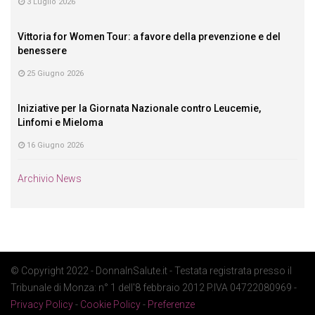
3 Luglio 2026
Vittoria for Women Tour: a favore della prevenzione e del
benessere
25 Giugno 2026
Iniziative per la Giornata Nazionale contro Leucemie,
Linfomi e Mieloma
16 Giugno 2026
Archivio News
© Copyright 2022 - DonnaInSalute.it - Testata registrata presso il
Tribunale di Monza: n° 1 dell'8 febbraio 2012 P.IVA 04722080969 -
Privacy Policy
-
Cookie Policy
-
Preferenze