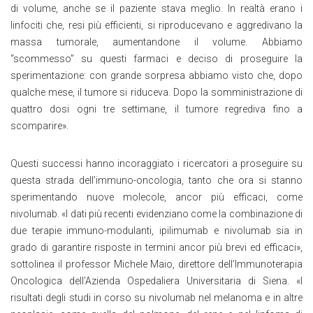
di volume, anche se il paziente stava meglio. In realtà erano i
linfociti che, resi più efficienti, si riproducevano e aggredivano la
massa tumorale, aumentandone il volume. Abbiamo
“scommesso” su questi farmaci e deciso di proseguire la
sperimentazione: con grande sorpresa abbiamo visto che, dopo
qualche mese, il tumore si riduceva. Dopo la somministrazione di
quattro dosi ogni tre settimane, il tumore regrediva fino a
scomparire».
Questi successi hanno incoraggiato i ricercatori a proseguire su
questa strada dell’immuno-oncologia, tanto che ora si stanno
sperimentando nuove molecole, ancor più efficaci, come
nivolumab. «I dati più recenti evidenziano come la combinazione di
due terapie immuno-modulanti, ipilimumab e nivolumab sia in
grado di garantire risposte in termini ancor più brevi ed efficaci»,
sottolinea il professor Michele Maio, direttore dell’Immunoterapia
Oncologica dell’Azienda Ospedaliera Universitaria di Siena. «I
risultati degli studi in corso su nivolumab nel melanoma e in altre