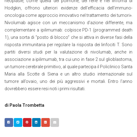
neoplasie, come quella del polmone, del rene e nel linfoma di
Hodgkin, offrono ulteriori evidenze dell’efficacia dell’immuno-
oncologia come approccio innovativo nel trattamento dei tumori».
Nivolumab agisce con un meccanismo d’azione differente, ma
complementare a ipilimumab: colpisce PD-1 (programmed death
1), una sorta di “posto di blocco” che si attiva in diverse fasi della
risposta immunitaria per regolare la risposta dei linfociti T. Sono
partiti diversi studi per la valutazione di nivolumab, anche in
associazione a ipilimumab, tra cui uno in fase 2 sul glioblastoma,
un tumore cerebrale primitivo, al quale partecipa il Policlinico Santa
Maria alla Scotte di Siena e un altro studio internazionale sul
tumore all’ovaio, uno dei più aggressivi e mortali. Entro l’anno
dovrebbero essere resi noti i primi risultati.
di Paola Trombetta