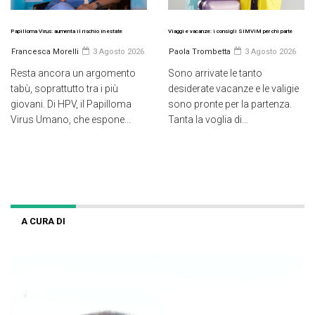
Papilloma Virus: aumenta il rischio in estate
Viaggi e vacanze: i consigli SIMVIM per chi parte
Francesca Morelli
3 Agosto 2026
Paola Trombetta
3 Agosto 2026
Resta ancora un argomento
Sono arrivate le tanto
tabù, soprattutto tra i più
desiderate vacanze e le valigie
giovani. Di HPV, il Papilloma
sono pronte per la partenza.
Virus Umano, che espone...
Tanta la voglia di...
A CURA DI