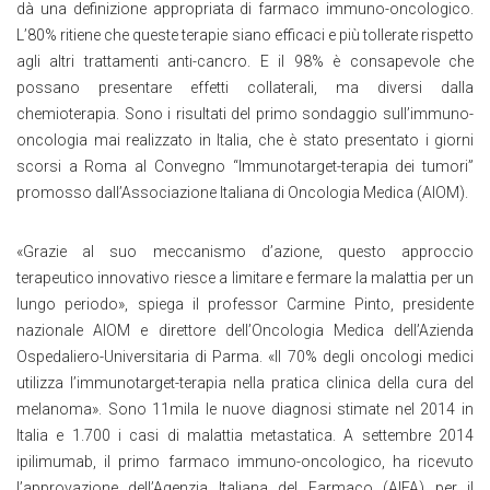
dà una definizione appropriata di farmaco immuno-oncologico.
L’80% ritiene che queste terapie siano efficaci e più tollerate rispetto
agli altri trattamenti anti-cancro. E il 98% è consapevole che
possano presentare effetti collaterali, ma diversi dalla
chemioterapia. Sono i risultati del primo sondaggio sull’immuno-
oncologia mai realizzato in Italia, che è stato presentato i giorni
scorsi a Roma al Convegno “Immunotarget-terapia dei tumori”
promosso dall’Associazione Italiana di Oncologia Medica (AIOM).
«Grazie al suo meccanismo d’azione, questo approccio
terapeutico innovativo riesce a limitare e fermare la malattia per un
lungo periodo», spiega il professor Carmine Pinto, presidente
nazionale AIOM e direttore dell’Oncologia Medica dell’Azienda
Ospedaliero-Universitaria di Parma. «Il 70% degli oncologi medici
utilizza l’immunotarget-terapia nella pratica clinica della cura del
melanoma». Sono 11mila le nuove diagnosi stimate nel 2014 in
Italia e 1.700 i casi di malattia metastatica. A settembre 2014
ipilimumab, il primo farmaco immuno-oncologico, ha ricevuto
l’approvazione dell’Agenzia Italiana del Farmaco (AIFA) per il