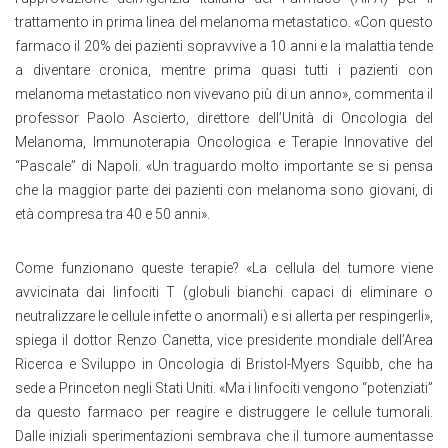
trattamento in prima linea del melanoma metastatico. «Con questo
farmaco il 20% dei pazienti sopravvive a 10 anni e la malattia tende
a diventare cronica, mentre prima quasi tutti i pazienti con
melanoma metastatico non vivevano più di un anno», commenta il
professor Paolo Ascierto, direttore dell’Unità di Oncologia del
Melanoma, Immunoterapia Oncologica e Terapie Innovative del
“Pascale” di Napoli. «Un traguardo molto importante se si pensa
che la maggior parte dei pazienti con melanoma sono giovani, di
età compresa tra 40 e 50 anni».
Come funzionano queste terapie? «La cellula del tumore viene
avvicinata dai linfociti T (globuli bianchi capaci di eliminare o
neutralizzare le cellule infette o anormali) e si allerta per respingerli»,
spiega il dottor Renzo Canetta, vice presidente mondiale dell’Area
Ricerca e Sviluppo in Oncologia di Bristol-Myers Squibb, che ha
sede a Princeton negli Stati Uniti. «Ma i linfociti vengono “potenziati”
da questo farmaco per reagire e distruggere le cellule tumorali.
Dalle iniziali sperimentazioni sembrava che il tumore aumentasse