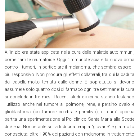
All’inizio era stata applicata nella cura delle malattie autoimmuni,
come l’artrite reumatoide. Oggi l’immunoterapia è la nuova arma
contro i tumori, in particolare il melanoma, che sembra essere il
più responsivo. Non procura gli effetti collaterali, tra cui la caduta
dei capelli, molto temuta dalle donne. E soprattutto si devono
assumere solo quattro dosi di farmaco ogni tre settimane: la cura
si conclude in tre mesi. Recenti studi clinici ne stanno testando
l’utilizzo anche nel tumore al polmone, rene, e persino ovaio e
glioblastoma (un tumore cerebrale primitivo), di cui è appena
partita una sperimentazione al Policlinico Santa Maria alla Scotte
di Siena. Nonostante si tratti di una terapia “giovane” è già molto
conosciuta: oltre il 90% dei pazienti con melanoma in trattamento