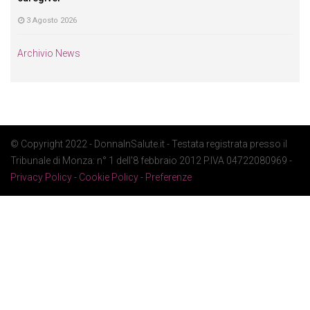
3 Agosto 2026
Archivio News
© Copyright 2022 - DonnaInSalute.it - Testata registrata presso il
Tribunale di Monza: n° 1 dell'8 febbraio 2012 P.IVA 04722080969 -
Privacy Policy
-
Cookie Policy
-
Preferenze