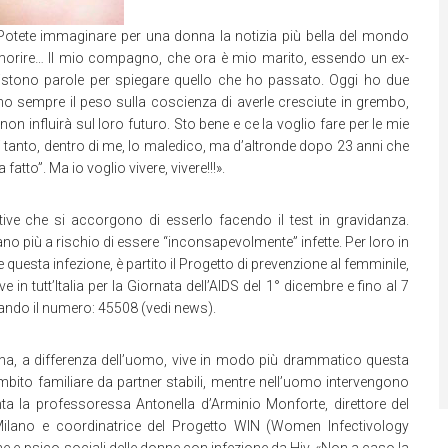
 Potete immaginare per una donna la notizia più bella del mondo
i morire… Il mio compagno, che ora è mio marito, essendo un ex-
istono parole per spiegare quello che ho passato. Oggi ho due
ho sempre il peso sulla coscienza di averle cresciute in grembo,
n influirà sul loro futuro. Sto bene e ce la voglio fare per le mie
i tanto, dentro di me, lo maledico, ma d’altronde dopo 23 anni che
fatto”. Ma io voglio vivere, vivere!!!».
tive che si accorgono di esserlo facendo il test in gravidanza.
 più a rischio di essere “inconsapevolmente” infette. Per loro in
e questa infezione, è partito il Progetto di prevenzione al femminile,
ve in tutt’Italia per la Giornata dell’AIDS del 1° dicembre e fino al 7
ndo il numero: 45508 (vedi news).
 donna, a differenza dell’uomo, vive in modo più drammatico questa
ambito familiare da partner stabili, mentre nell’uomo intervengono
ta la professoressa Antonella d’Arminio Monforte, direttore del
i Milano e coordinatrice del Progetto WIN (Women Infectivology