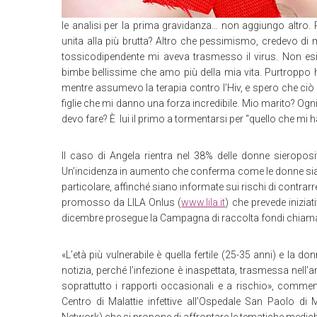
le analisi per la prima gravidanza… non aggiungo altro.
unita alla più brutta? Altro che pessimismo, credevo d
tossicodipendente mi aveva trasmesso il virus. Non es
bimbe bellissime che amo più della mia vita. Purtroppo 
mentre assumevo la terapia contro l’Hiv, e spero che ciò no
figlie che mi danno una forza incredibile. Mio marito? Ogn
devo fare? È lui il primo a tormentarsi per “quello che mi ha 
Il caso di Angela rientra nel 38% delle donne sieroposi
Un’incidenza in aumento che conferma come le donne siano
particolare, affinché siano informate sui rischi di contrarr
promosso da LILA Onlus (
www.lila.it
) che prevede iniziati
dicembre prosegue la Campagna di raccolta fondi chiama
«L’età più vulnerabile è quella fertile (25-35 anni) e la
notizia, perché l’infezione è inaspettata, trasmessa nell’
soprattutto i rapporti occasionali e a rischio», commen
Centro di Malattie infettive all’Ospedale San Paolo d