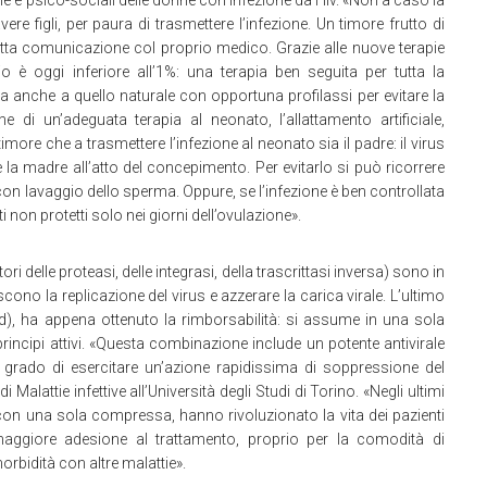
e e psico-sociali delle donne con infezione da Hiv. «Non a caso la
ere figli, per paura di trasmettere l’infezione. Un timore frutto di
etta comunicazione col proprio medico. Grazie alle nuove terapie
iglio è oggi inferiore all’1%: una terapia ben seguita per tutta la
a anche a quello naturale con opportuna profilassi per evitare la
e di un’adeguata terapia al neonato, l’allattamento artificiale,
imore che a trasmettere l’infezione al neonato sia il padre: il virus
e la madre all’atto del concepimento. Per evitarlo si può ricorrere
con lavaggio dello sperma. Oppure, se l’infezione è ben controllata
 non protetti solo nei giorni dell’ovulazione».
ri delle proteasi, delle integrasi, della trascrittasi inversa) sono in
iscono la replicazione del virus e azzerare la carica virale. L’ultimo
d), ha appena ottenuto la rimborsabilità: si assume in una sola
incipi attivi. «Questa combinazione include un potente antivirale
si in grado di esercitare un’azione rapidissima di soppressione del
 Malattie infettive all’Università degli Studi di Torino. «Negli ultimi
e con una sola compressa, hanno rivoluzionato la vita dei pazienti
ggiore adesione al trattamento, proprio per la comodità di
rbidità con altre malattie».