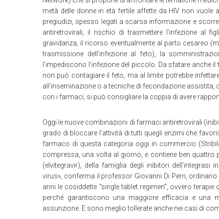
Network) che si propone di affrontare le tematiche medich
metà delle donne in età fertile affette da HIV non vuole av
pregiudizi, spesso legati a scarsa informazione e scorr
antiretrovirali, il rischio di trasmettere l’infezione al f
gravidanza, il ricorso eventualmente al parto cesareo (m
trasmissione dell’infezione al feto), la somministrazion
l’impediscono l’infezione del piccolo. Da sfatare anche il t
non può contagiare il feto, ma al limite potrebbe infettar
all’inseminazione o a tecniche di fecondazione assistita, 
con i farmaci, si può consigliare la coppia di avere rapporti
Oggi le nuove combinazioni di farmaci antiretrovirali (inibito
grado di bloccare l’attività di tutti quegli enzimi che favor
farmaco di questa categoria oggi in commercio (Stribil
compressa, una volta al giorno, e contiene ben quattro pr
(elvitegravir), della famiglia degli inibitori dell’integra
virus», conferma il professor Giovanni Di Perri, ordinario di
anni le cosiddette “single tablet regimen”, ovvero terapi
perché garantiscono una maggiore efficacia e una ma
assunzione. E sono meglio tollerate anche nei casi di como