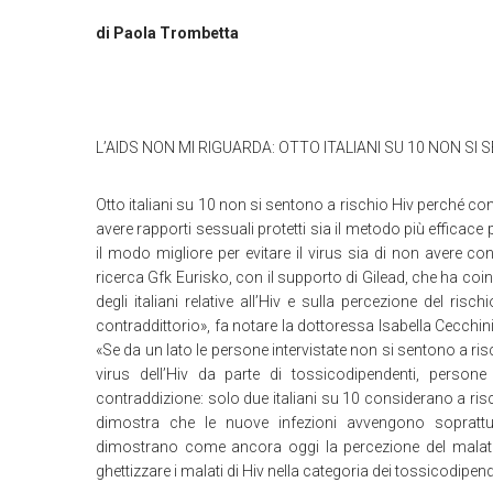
di Paola Trombetta
L’AIDS NON MI RIGUARDA: OTTO ITALIANI SU 10 NON SI
Otto italiani su 10 non si sentono a rischio Hiv perché con
avere rapporti sessuali protetti sia il metodo più efficace
il modo migliore per evitare il virus sia di non avere co
ricerca Gfk Eurisko, con il supporto di Gilead, che ha coinv
degli italiani relative all’Hiv e sulla percezione del 
contraddittorio», fa notare la dottoressa Isabella Cecchini,
«Se da un lato le persone intervistate non si sentono a risc
virus dell’Hiv da parte di tossicodipendenti, person
contraddizione: solo due italiani su 10 considerano a risch
dimostra che le nuove infezioni avvengono soprattutt
dimostrano come ancora oggi la percezione del malato 
ghettizzare i malati di Hiv nella categoria dei tossicodipe