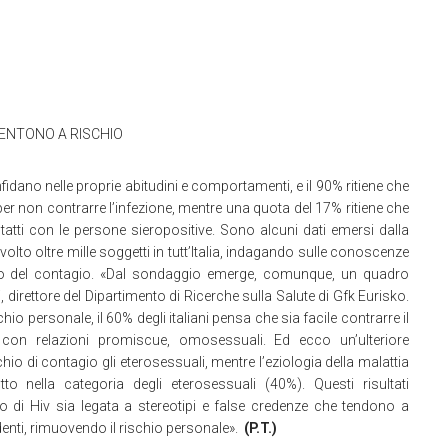
 SENTONO A RISCHIO
fidano nelle proprie abitudini e comportamenti, e il 90% ritiene che
 per non contrarre l’infezione, mentre una quota del 17% ritiene che
ntatti con le persone sieropositive. Sono alcuni dati emersi dalla
olto oltre mille soggetti in tutt’Italia, indagando sulle conoscenze
rischio del contagio. «Dal sondaggio emerge, comunque, un quadro
 direttore del Dipartimento di Ricerche sulla Salute di Gfk Eurisko.
hio personale, il 60% degli italiani pensa che sia facile contrarre il
e con relazioni promiscue, omosessuali. Ed ecco un’ulteriore
io di contagio gli eterosessuali, mentre l’eziologia della malattia
o nella categoria degli eterosessuali (40%). Questi risultati
di Hiv sia legata a stereotipi e false credenze che tendono a
ndenti, rimuovendo il rischio personale».
(P.T.)