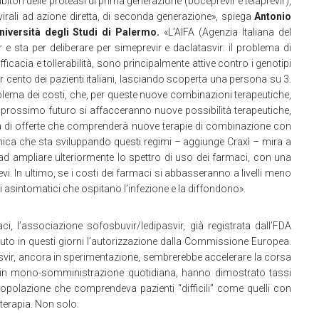
ibitori delle proteasi di prima generazione (boceprevir e telaprevir),
ivirali ad azione diretta, di seconda generazione», spiega
Antonio
niversità degli Studi di Palermo.
«L’AIFA (Agenzia Italiana del
e sta per deliberare per simeprevir e daclatasvir: il problema di
icacia e tollerabilità, sono principalmente attive contro i genotipi
r cento dei pazienti italiani, lasciando scoperta una persona su 3.
oblema dei costi, che, per queste nuove combinazioni terapeutiche,
un prossimo futuro si affacceranno nuove possibilità terapeutiche,
a di offerte che comprenderà nuove terapie di combinazione con
inica che sta sviluppando questi regimi – aggiunge Craxì – mira a
 ad ampliare ulteriormente lo spettro di uso dei farmaci, con una
evi. In ultimo, se i costi dei farmaci si abbasseranno a livelli meno
li asintomatici che ospitano l’infezione e la diffondono».
ci, l’associazione sofosbuvir/ledipasvir, già registrata dall’FDA
uto in questi giorni l’autorizzazione dalla Commissione Europea.
asvir, ancora in sperimentazione, sembrerebbe accelerare la corsa
eme in mono-somministrazione quotidiana, hanno dimostrato tassi
popolazione che comprendeva pazienti “difficili” come quelli con
 terapia. Non solo.