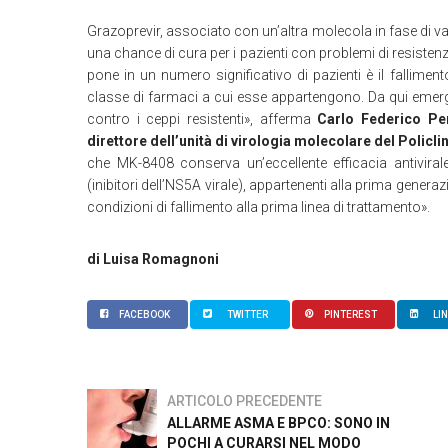
Grazoprevir, associato con un’altra molecola in fase di va
una chance di cura per i pazienti con problemi di resistenze
pone in un numero significativo di pazienti è il fallimento
classe di farmaci a cui esse appartengono. Da qui emerg
contro i ceppi resistenti», afferma
Carlo Federico Pe
direttore dell’unità di virologia molecolare del Policl
che MK-8408 conserva un’eccellente efficacia antiviral
(inibitori dell’NS5A virale), appartenenti alla prima generaz
condizioni di fallimento alla prima linea di trattamento».
di Luisa Romagnoni
FACEBOOK
TWITTER
PINTEREST
LI
ARTICOLO PRECEDENTE
ALLARME ASMA E BPCO: SONO IN
POCHI A CURARSI NEL MODO