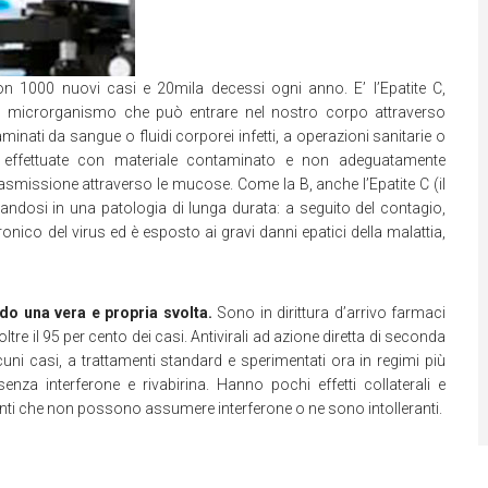
con 1000 nuovi casi e 20mila decessi ogni anno. E’ l’Epatite C,
n microrganismo che può entrare nel nostro corpo attraverso
nati da sangue o fluidi corporei infetti, a operazioni sanitarie o
gi…), effettuate con materiale contaminato e non adeguatamente
i trasmissione attraverso le mucose. Come la B, anche l’Epatite C (il
mandosi in una patologia di lunga durata: a seguito del contagio,
onico del virus ed è esposto ai gravi danni epatici della malattia,
ndo una vera e propria svolta.
Sono in dirittura d’arrivo farmaci
re il 95 per cento dei casi. Antivirali ad azione diretta di seconda
cuni casi, a trattamenti standard e sperimentati ora in regimi più
enza interferone e rivabirina. Hanno pochi effetti collaterali e
enti che non possono assumere interferone o ne sono intolleranti.