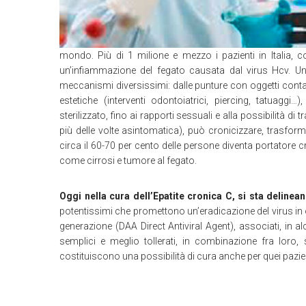
mondo. Più di 1 milione e mezzo i pazienti in Italia, 
un’infiammazione del fegato causata dal virus Hcv. U
meccanismi diversissimi: dalle punture con oggetti contami
estetiche (interventi odontoiatrici, piercing, tatuag
sterilizzato, fino ai rapporti sessuali e alla possibilità d
più delle volte asintomatica), può cronicizzare, trasfor
circa il 60-70 per cento delle persone diventa portatore cr
come cirrosi e tumore al fegato.
Oggi nella cura dell’Epatite cronica C, si sta delinea
potentissimi che promettono un’eradicazione del virus in olt
generazione (DAA Direct Antiviral Agent), associati, in al
semplici e meglio tollerati, in combinazione fra loro, s
costituiscono una possibilità di cura anche per quei pazi