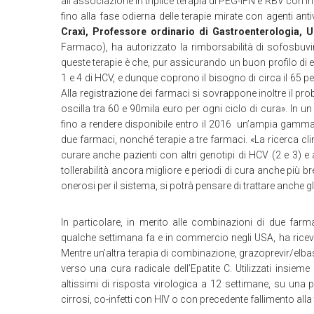
all’associazione in triplice terapia di PEG-IFN e RBV con in
fino alla fase odierna delle terapie mirate con agenti ant
Craxì, Professore ordinario di Gastroenterologia, U
Farmaco), ha autorizzato la rimborsabilità di sofosbuvir 
queste terapie è che, pur assicurando un buon profilo di eff
1 e 4 di HCV, e dunque coprono il bisogno di circa il 65 pe
Alla registrazione dei farmaci si sovrappone inoltre il pr
oscilla tra 60 e 90mila euro per ogni ciclo di cura». In 
fino a rendere disponibile entro il 2016 un’ampia gamm
due farmaci, nonché terapie a tre farmaci. «La ricerca cl
curare anche pazienti con altri genotipi di HCV (2 e 3) e
tollerabilità ancora migliore e periodi di cura anche più br
onerosi per il sistema, si potrà pensare di trattare anche g
In particolare, in merito alle combinazioni di due farma
qualche settimana fa e in commercio negli USA, ha ricev
Mentre un’altra terapia di combinazione, grazoprevir/elb
verso una cura radicale dell’Epatite C. Utilizzati insi
altissimi di risposta virologica a 12 settimane, su una 
cirrosi, co-infetti con HIV o con precedente fallimento alla