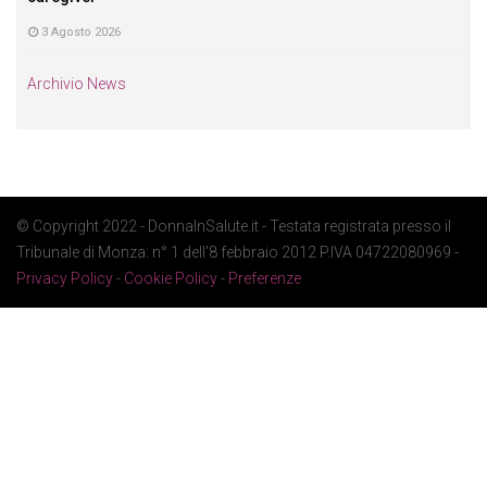
3 Agosto 2026
Archivio News
© Copyright 2022 - DonnaInSalute.it - Testata registrata presso il
Tribunale di Monza: n° 1 dell'8 febbraio 2012 P.IVA 04722080969 -
Privacy Policy
-
Cookie Policy
-
Preferenze