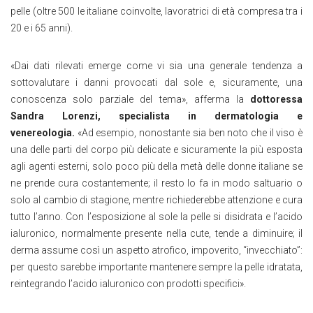
pelle (oltre 500 le italiane coinvolte, lavoratrici di età compresa tra i
20 e i 65 anni).
«Dai dati rilevati emerge come vi sia una generale tendenza a
sottovalutare i danni provocati dal sole e, sicuramente, una
conoscenza solo parziale del tema», afferma la
dottoressa
Sandra Lorenzi, specialista in dermatologia e
venereologia.
«Ad esempio, nonostante sia ben noto che il viso è
una delle parti del corpo più delicate e sicuramente la più esposta
agli agenti esterni, solo poco più della metà delle donne italiane se
ne prende cura costantemente; il resto lo fa in modo saltuario o
solo al cambio di stagione, mentre richiederebbe attenzione e cura
tutto l’anno. Con l’esposizione al sole la pelle si disidrata e l’acido
ialuronico, normalmente presente nella cute, tende a diminuire; il
derma assume così un aspetto atrofico, impoverito, “invecchiato”:
per questo sarebbe importante mantenere sempre la pelle idratata,
reintegrando l’acido ialuronico con prodotti specifici».