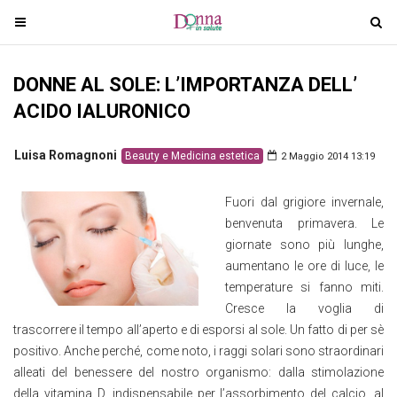
T
T
o
o
g
g
DONNE AL SOLE: L’IMPORTANZA DELL’
g
g
l
l
ACIDO IALURONICO
e
e
n
n
Luisa Romagnoni
Beauty e Medicina estetica
2 Maggio 2014 13:19
a
a
v
v
Fuori dal grigiore invernale,
i
i
benvenuta primavera. Le
g
g
giornate sono più lunghe,
a
a
aumentano le ore di luce, le
t
t
temperature si fanno miti.
i
i
Cresce la voglia di
o
o
trascorrere il tempo all’aperto e di esporsi al sole. Un fatto di per sè
n
n
positivo. Anche perché, come noto, i raggi solari sono straordinari
alleati del benessere del nostro organismo: dalla stimolazione
della vitamina D, indispensabile per l’assorbimento del calcio, al