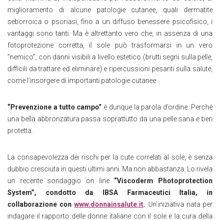
miglioramento di alcune patologie cutanee, quali dermatite
seborroica o psoriasi, fino a un diffuso benessere psicofisico, i
vantaggi sono tanti. Ma è altrettanto vero che, in assenza di una
fotoprotezione corretta, il sole può trasformarsi in un vero
“nemico”, con danni visibili a livello estetico (brutti segni sulla pelle,
difficili da trattare ed eliminare) e ripercussioni pesanti sulla salute,
come l’insorgere di importanti patologie cutanee.
“Prevenzione a tutto campo”
è dunque la parola d’ordine. Perché
una bella abbronzatura passa soprattutto da una pelle sana e ben
protetta.
La consapevolezza dei rischi per la cute correlati al sole, è senza
dubbio cresciuta in questi ultimi anni. Ma non abbastanza. Lo rivela
un recente sondaggio on line
“Viscoderm Photoprotection
System”, condotto da IBSA Farmaceutici Italia, in
collaborazione con
www.donnainsalute.it
.
Un’iniziativa nata per
indagare il rapporto delle donne italiane con il sole e la cura della