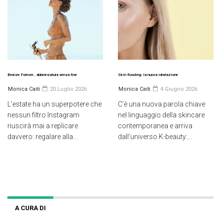
Bronze Forever… abbronzatura senza fine
Skin flooding: la nuova idratazione
Monica Caiti
20 Luglio 2026
Monica Caiti
4 Giugno 2026
L’estate ha un superpotere che
C’è una nuova parola chiave
nessun filtro Instagram
nel linguaggio della skincare
riuscirà mai a replicare
contemporanea e arriva
davvero: regalare alla...
dall’universo K-beauty:...
A CURA DI