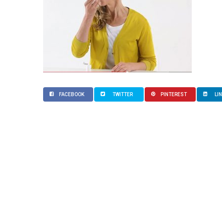
FACEBOOK
TWITTER
PINTEREST
LI