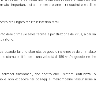
mato l’importanza di assumere proteine per ricostruire le cellule
to prolungato facilita le infezioni virali.
mento delle prime vie aeree facilita la penetrazione dei virus, a causa
spiratorio.
occa quando fai uno starnuto. Le goccioline emesse da un malato
i. Lo starnuto diffonde, a una velocità di 150 km/h, goccioline che
i farmaci sintomatici, che controllano i sintomi (influenzali o
sabile, non eccedere nei dosaggi e interromperne l’assunzione a