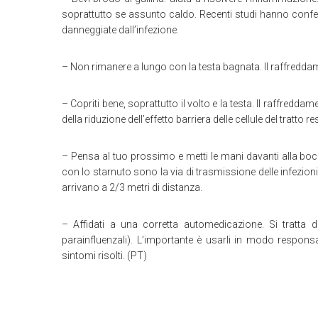
soprattutto se assunto caldo. Recenti studi hanno confer
danneggiate dall’infezione.
– Non rimanere a lungo con la testa bagnata. Il raffreddamen
– Copriti bene, soprattutto il volto e la testa. Il raffredda
della riduzione dell’effetto barriera delle cellule del tratto re
– Pensa al tuo prossimo e metti le mani davanti alla b
con lo starnuto sono la via di trasmissione delle infezion
arrivano a 2/3 metri di distanza.
– Affidati a una corretta automedicazione. Si tratta d
parainfluenzali). L’importante è usarli in modo respon
sintomi risolti. (PT)