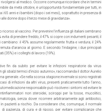
 rivolgersi al medico. Occorre comunque ricordare che in termini
onibile da metà ottobre, è un’opportunità fondamentale per tutti, in
ra i 65 anni e i bambini (dopo i sei mesi), soprattutto in presenza di
e alle donne dopo il terzo mese di gravidanza».
o ricorso al vaccino. Per prevenire l’influenza gli italiani sembrano
51% evita di prendere freddo, il 47% si copre con indumenti pesanti; il
ri cambiano: il 45% assume regolarmente frutta e verdura; il 24%
emuta d’arancia al giorno. E secondo l’indagine, i due principali
ti (35%) e i colleghi di lavoro (19%).
ive fin da subito per evitare le infezioni respiratorie da virus
 gli sbalzi termici d’inizio autunno», raccomanda il dottor Aurelio
ina generale. «Se nella scorsa stagione invernale si sono registrati
 casi di infezioni da altri virus, presenti praticamente tutto l’anno,
automedicazione responsabile può risolvere i sintomi ed evitare le
tinfiammatori non steroidei, sciroppi per la tosse, mucolitici,
atologia, senza dover ricorrere arbitrariamente agli antibiotici,
 in pazienti a rischio. Da considerare che, comunque, il normale
 di pazienza, di cura e di riposo, per evitare complicanze che