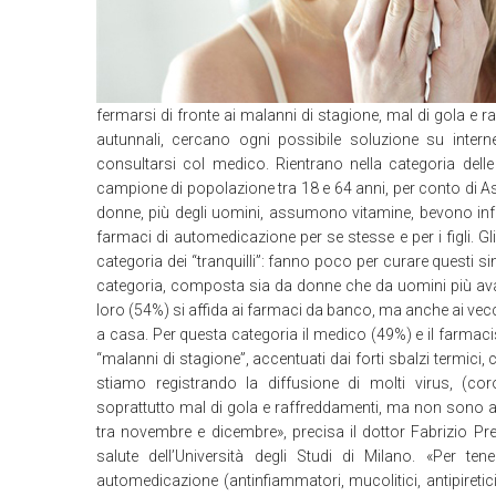
fermarsi di fronte ai malanni di stagione, mal di gola e raf
autunnali, cercano ogni possibile soluzione su interne
consultarsi col medico. Rientrano nella categoria delle
campione di popolazione tra 18 e 64 anni, per conto di 
donne, più degli uomini, assumono vitamine, bevono infus
farmaci di automedicazione per se stesse e per i figli. Gl
categoria dei “tranquilli”: fanno poco per curare questi si
categoria, composta sia da donne che da uomini più avanti 
loro (54%) si affida ai farmaci da banco, ma anche ai vecc
a casa. Per questa categoria il medico (49%) e il farmacis
“malanni di stagione”, accentuati dai forti sbalzi termici, 
stiamo registrando la diffusione di molti virus, (co
soprattutto mal di gola e raffreddamenti, ma non sono a
tra novembre e dicembre», precisa il dottor Fabrizio Pr
salute dell’Università degli Studi di Milano. «Per te
automedicazione (antinfiammatori, mucolitici, antipiretici