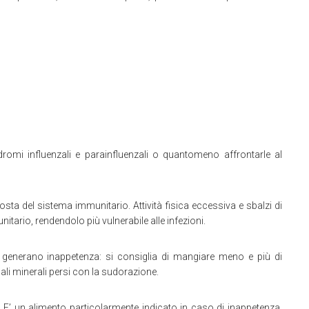
dromi influenzali e parainfluenzali o quantomeno affrontarle al
posta del sistema immunitario. Attività fisica eccessiva e sbalzi di
ario, rendendolo più vulnerabile alle infezioni.
i generano inappetenza: si consiglia di mangiare meno e più di
sali minerali persi con la sudorazione.
e. E’ un alimento particolarmente indicato in caso di inappetenza,