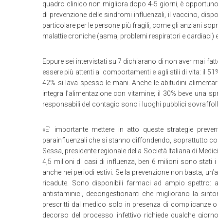
quadro clinico non migliora dopo 4-5 giorni, è opportuno
di prevenzione delle sindromi influenzali, il vaccino, disp
particolare per le persone più fragili, come gli anziani sop
malattie croniche (asma, problemi respiratori e cardiaci) 
Eppure sei intervistati su 7 dichiarano di non aver mai fatt
essere più attenti ai comportamenti e agli stili di vita: il 
42% si lava spesso le mani. Anche le abitudini alimenta
integra l’alimentazione con vitamine; il 30% beve una spr
responsabili del contagio sono i luoghi pubblici sovraffolla
«E’ importante mettere in atto queste strategie prevent
parainfluenzali che si stanno diffondendo, soprattutto con
Sessa, presidente regionale della Società Italiana di Medic
4,5 milioni di casi di influenza, ben 6 milioni sono stati i
anche nei periodi estivi. Se la prevenzione non basta, un’
ricadute. Sono disponibili farmaci ad ampio spettro: an
antistaminici, decongestionanti che migliorano la sintom
prescritti dal medico solo in presenza di complicanze o
decorso del processo infettivo richiede qualche giorno