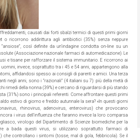
freddamenti, causati dai forti sbalzi termici di questi primi giorni
t o ricorrono addirittura agli antibiotici (35%) senza neppure
 “ansiose”, così definite da un’indagine condotta on-line su un
Assolute (Associazione nazionale farmaci di automedicazione). Le
i e tisane per rafforzare il sistema immunitario. E ricorrono ai
i uomini, invece, soprattutto tra i 45 e 54 anni, appartengono alla
ntomi, affidandosi spesso ai consigli di parenti e amici. Una terza
negli anni, sono i “razionali” (4 italiani su 7): più della metà di
hi rimedi della nonna (39%) e cercano di riguardarsi di più stando
ta (31%) sono i principali referenti.
Come affrontare questi primi
caldo estivo di giorno e freddo autunnale la sera? «In questi giorni
ronavirus, rhinovirus, adenovirus, enterovirus) che provocano
ncora i virus dell’influenza che faranno invece la loro comparsa
egliasco, virologo del Dipartimento di Scienze biomediche per la
nere a bada questi virus, si utilizzano soprattutto farmaci di
) che controllano i sintomi (tosse, mal di gola, febbricola). Se il