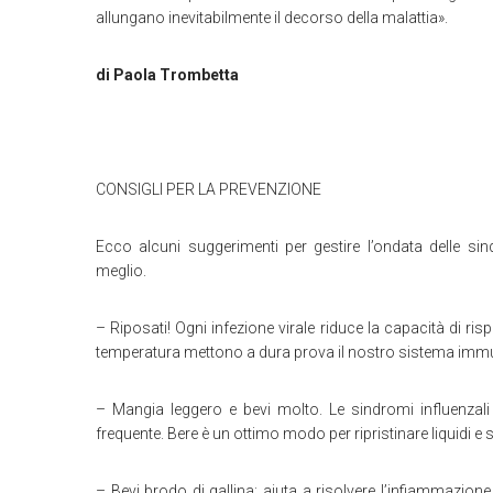
allungano inevitabilmente il decorso della malattia».
di Paola Trombetta
CONSIGLI PER LA PREVENZIONE
Ecco alcuni suggerimenti per gestire l’ondata delle sin
meglio.
– Riposati! Ogni infezione virale riduce la capacità di ris
temperatura mettono a dura prova il nostro sistema immunit
– Mangia leggero e bevi molto. Le sindromi influenzal
frequente. Bere è un ottimo modo per ripristinare liquidi e 
– Bevi brodo di gallina: aiuta a risolvere l’infiammazion