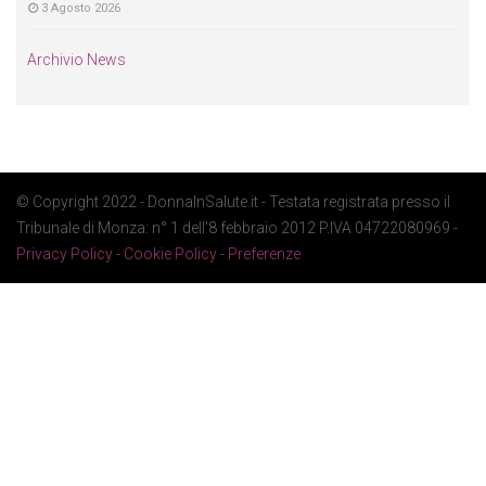
3 Agosto 2026
Archivio News
© Copyright 2022 - DonnaInSalute.it - Testata registrata presso il
Tribunale di Monza: n° 1 dell'8 febbraio 2012 P.IVA 04722080969 -
Privacy Policy
-
Cookie Policy
-
Preferenze