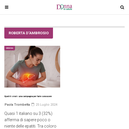
T
T
o
o
g
g
g
g
ROBERTA D’AMBROSIO
l
l
e
e
n
n
MEDICINA
a
a
v
v
i
i
g
g
a
a
t
t
i
i
Epatiti virali: una campagna per farle conoscere
o
o
Paola Trombetta
25 Luglio 2024
n
n
Quasi 1 italiano su 3 (32%)
afferma di sapere poco o
niente delle epatiti. Tra coloro