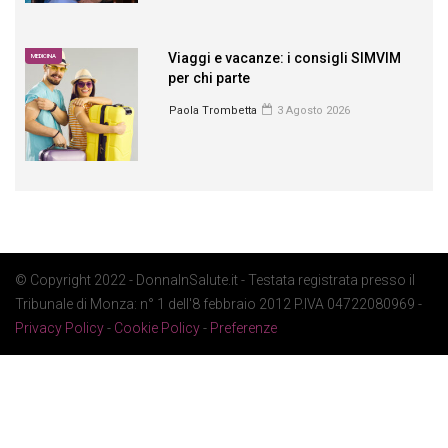
Viaggi e vacanze: i consigli SIMVIM
MEDICINA
per chi parte
Paola Trombetta
3 Agosto 2026
© Copyright 2022 - DonnaInSalute.it - Testata registrata presso il
Tribunale di Monza: n° 1 dell'8 febbraio 2012 P.IVA 04722080969 -
Privacy Policy
-
Cookie Policy
-
Preferenze