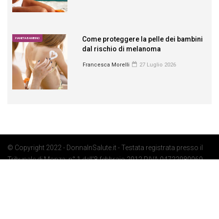
Come proteggere la pelle dei bambini
PIANETA BAMBINO
dal rischio di melanoma
Francesca Morelli
27 Luglio 2026
© Copyright 2022 - DonnaInSalute.it - Testata registrata presso il
Tribunale di Monza: n° 1 dell'8 febbraio 2012 P.IVA 04722080969 -
Privacy Policy
-
Cookie Policy
-
Preferenze