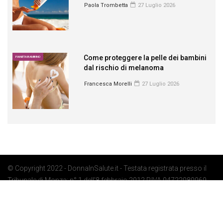
Paola Trombetta
27 Luglio 2026
Come proteggere la pelle dei bambini
PIANETA BAMBINO
dal rischio di melanoma
Francesca Morelli
27 Luglio 2026
© Copyright 2022 - DonnaInSalute.it - Testata registrata presso il
Tribunale di Monza: n° 1 dell'8 febbraio 2012 P.IVA 04722080969 -
Privacy Policy
-
Cookie Policy
-
Preferenze