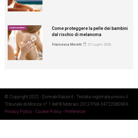
Come proteggere la pelle dei bambini
PIANETA BAMBINO
dal rischio di melanoma
Francesca Morelli
27 Luglio 2026
© Copyright 2022 - DonnaInSalute.it - Testata registrata presso il
Tribunale di Monza: n° 1 dell'8 febbraio 2012 P.IVA 04722080969 -
Privacy Policy
-
Cookie Policy
-
Preferenze