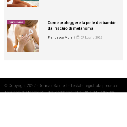
Come proteggere la pelle dei bambini
PIANETA BAMBINO
dal rischio di melanoma
Francesca Morelli
27 Luglio 2026
© Copyright 2022 - DonnaInSalute.it - Testata registrata presso il
Tribunale di Monza: n° 1 dell'8 febbraio 2012 P.IVA 04722080969 -
Privacy Policy
-
Cookie Policy
-
Preferenze