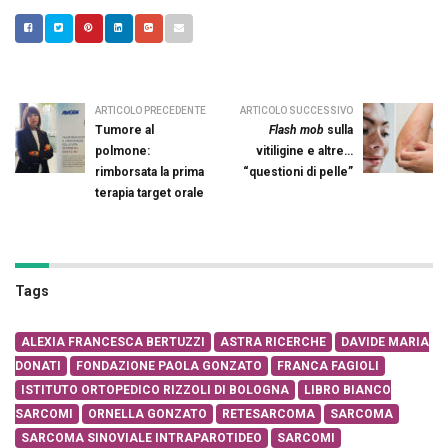
ARTICOLO PRECEDENTE
ARTICOLO SUCCESSIVO
Tumore al
Flash mob
sulla
polmone:
vitiligine e altre…
rimborsata la prima
“questioni di pelle”
terapia target orale
Tags
ALEXIA FRANCESCA BERTUZZI
ASTRA RICERCHE
DAVIDE MARIA
DONATI
FONDAZIONE PAOLA GONZATO
FRANCA FAGIOLI
ISTITUTO ORTOPEDICO RIZZOLI DI BOLOGNA
LIBRO BIANCO
SARCOMI
ORNELLA GONZATO
RETESARCOMA
SARCOMA
SARCOMA SINOVIALE INTRAPAROTIDEO
SARCOMI