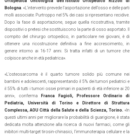
Ortopedica Oncologica dell’Istituto Ortopedico Rizzoli di
Bologna
. «L’intervento prevede l’asportazione dell’osso e delle parti
molli associate. Purtroppo nel 5% dei casi si ripresentano recidive.
Dopo la fase di asportazione, segue quella ricostruttiva, tramite
dispositivi o pretesi che sostituiscono la parte di osso asportato. Il
compito del chirurgo ortopedico, in particolare nei giovani, è di
ottenere una ricostruzione definitiva a fine accrescimento, in
genere intorno ai 16-17 anni. Si tratta infatti di un tumore che
colpisce anche in età pediatrica».
«L’osteosarcoma è il quarto tumore solido più comune nei
bambini e adolescenti, rappresentando il 5% dei tumori pediatrici e
il 55% di tutti i tumori ossei primari in pazienti di età inferiore ai 20
anni», conferma
Franca Fagioli,
Professore Ordinario di
Pediatria, Università di Torino e Direttore di Struttura
Complessa, AOU Città della Salute e della Scienza, Torino.
«In
questi ultimi anni per migliorare la probabilità di guarigione, è stata
dedicata molta attenzione alla ricerca di nuovi farmaci, come gli
inibitori multi-target tirosin-chinasici, l’immunoterapia cellulare e la