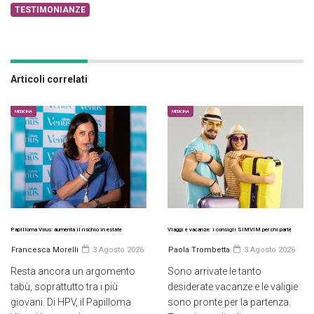
TESTIMONIANZE
Articoli correlati
MEDICINA
MEDICINA
Papilloma Virus: aumenta il rischio in estate
Viaggi e vacanze: i consigli SIMVIM per chi parte
Francesca Morelli
3 Agosto 2026
Paola Trombetta
3 Agosto 2026
Resta ancora un argomento
Sono arrivate le tanto
tabù, soprattutto tra i più
desiderate vacanze e le valigie
giovani. Di HPV, il Papilloma
sono pronte per la partenza.