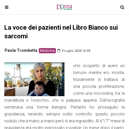
T
T
o
o
g
g
La voce dei pazienti nel Libro Bianco sui
g
g
l
l
sarcomi
e
e
n
n
Paola Trombetta
Medicina
3 Luglio 2024 16:59
a
a
v
v
«Ho scoperto di avere un
i
i
tumore mentre ero incinta.
g
g
Inizialmente si trattava di
a
a
una piccola proliferazione,
t
t
come una nocciolina, tra la
i
i
mandibola e l’orecchio, che si palpava appena. Dall’ecografia
o
o
sembrava una forma benigna. Pertanto ho proseguito la
n
n
gravidanza, tenendo sempre sotto controllo questo piccolo
nodulo che a mano a mano però si era ingrandito. Al 6°/7° mese di
gravidanza era molto ingrossato e visibile. Un mese dopo il parto,