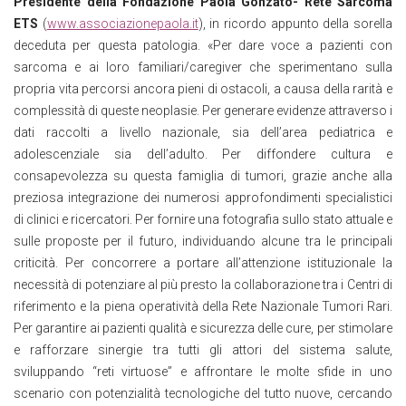
Presidente della Fondazione Paola Gonzato- Rete Sarcoma
ETS
(
www.associazionepaola.it
), in ricordo appunto della sorella
deceduta per questa patologia. «Per dare voce a pazienti con
sarcoma e ai loro familiari/caregiver che sperimentano sulla
propria vita percorsi ancora pieni di ostacoli, a causa della rarità e
complessità di queste neoplasie. Per generare evidenze attraverso i
dati raccolti a livello nazionale, sia dell’area pediatrica e
adolescenziale sia dell’adulto. Per diffondere cultura e
consapevolezza su questa famiglia di tumori, grazie anche alla
preziosa integrazione dei numerosi approfondimenti specialistici
di clinici e ricercatori. Per fornire una fotografia sullo stato attuale e
sulle proposte per il futuro, individuando alcune tra le principali
criticità. Per concorrere a portare all’attenzione istituzionale la
necessità di potenziare al più presto la collaborazione tra i Centri di
riferimento e la piena operatività della Rete Nazionale Tumori Rari.
Per garantire ai pazienti qualità e sicurezza delle cure, per stimolare
e rafforzare sinergie tra tutti gli attori del sistema salute,
sviluppando “reti virtuose” e affrontare le molte sfide in uno
scenario con potenzialità tecnologiche del tutto nuove, cercando