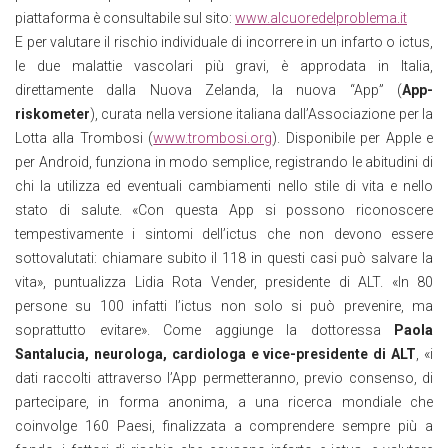
piattaforma è consultabile sul sito:
www.alcuoredelproblema.it
E per valutare il rischio individuale di incorrere in un infarto o ictus,
le due malattie vascolari più gravi, è approdata in Italia,
direttamente dalla Nuova Zelanda, la nuova “App” (
App-
riskometer
), curata nella versione italiana dall’Associazione per la
Lotta alla Trombosi (
www.trombosi.org
). Disponibile per Apple e
per Android, funziona in modo semplice, registrando le abitudini di
chi la utilizza ed eventuali cambiamenti nello stile di vita e nello
stato di salute. «Con questa App si possono riconoscere
tempestivamente i sintomi dell’ictus che non devono essere
sottovalutati: chiamare subito il 118 in questi casi può salvare la
vita», puntualizza Lidia Rota Vender, presidente di ALT. «In 80
persone su 100 infatti l’ictus non solo si può prevenire, ma
soprattutto evitare». Come aggiunge la dottoressa
Paola
Santalucia, neurologa, cardiologa e vice-presidente di ALT
, «i
dati raccolti attraverso l’App permetteranno, previo consenso, di
partecipare, in forma anonima, a una ricerca mondiale che
coinvolge 160 Paesi, finalizzata a comprendere sempre più a