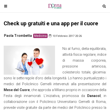
T
T
o
o
g
g
Check up gratuiti e una app per il cuore
g
g
l
l
e
e
Paola Trombetta
Medicina
10 Febbraio 2017 20:26
n
n
a
a
No al fumo, dieta equilibrata,
v
v
attività fisica regolare, indice
i
i
di massa corporea,
g
g
pressione arteriosa,
a
a
colesterolo totale, glicemia:
t
t
sono le sette regole d’oro della longevità. Lo hanno puntualizzato i
i
i
medici del Policlinico Gemelli intervenuti alla presentazione del
o
o
Mese del Cuore
, che approda a Milano proprio in occasione della
n
n
Festa degli innamorati. L’iniziativa, promossa da
Danacol
, in
collaborazione con il Policlinico Universitario Gemelli di Roma,
prevede visite gratuite da parte dei medici del Policlinico presso la