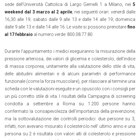
sede dell’Università Cattolica di Largo Gemelli 1 a Milano, nei
5
weekend dal 3 marzo al 2 aprile
, nei seguenti orari: venerdì dalle
16,30 alle 19; sabato dalle 9 alle 13 e dalle 14 alle 19; domenica
dalle 9 alle 13 e dalle 14 alle 16. Le visite si possono prenotare
fino
al 17 febbraio
al numero verde: 800.08.77.80
Durante l’appuntamento i medici
eseguiranno la misurazione della
pressione arteriosa, dei valori di glicemia e colesterolo, dell’indice
di massa corporea, unitamente alla valutazione dello stile di vita,
delle abitudini alimentari e di alcuni parametri di performance
funzionale (come la forza muscolare), per rilasciare al termine una
scheda con le valutazioni eseguite e un opuscolo con i consigli per
un più corretto stile di vita. I risultati della Campagna di screening
condotta a settembre a Roma su 1.200 persone hanno
confermato la consapevolezza dell’importanza della prevenzione,
ma la sottovalutazione dei controlli periodici: due persone su 3,
infatti, non avevano misurato il colesterolo nell’ ultimo anno e una
persona su 2 è risultata con valori alti di colesterolo e pressione