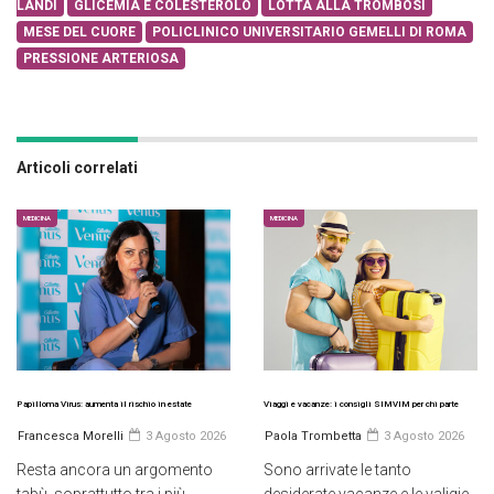
LANDI
GLICEMIA E COLESTEROLO
LOTTA ALLA TROMBOSI
MESE DEL CUORE
POLICLINICO UNIVERSITARIO GEMELLI DI ROMA
PRESSIONE ARTERIOSA
Articoli correlati
MEDICINA
MEDICINA
Papilloma Virus: aumenta il rischio in estate
Viaggi e vacanze: i consigli SIMVIM per chi parte
Francesca Morelli
3 Agosto 2026
Paola Trombetta
3 Agosto 2026
Resta ancora un argomento
Sono arrivate le tanto
tabù, soprattutto tra i più
desiderate vacanze e le valigie