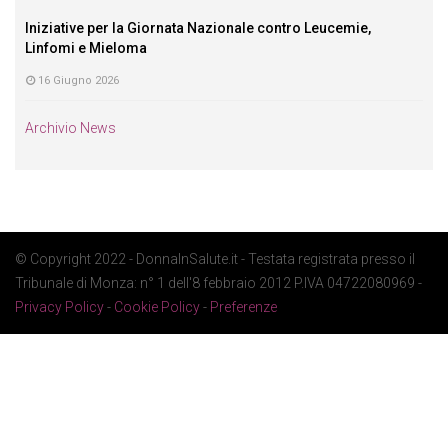
Iniziative per la Giornata Nazionale contro Leucemie,
Linfomi e Mieloma
16 Giugno 2026
Archivio News
© Copyright 2022 - DonnaInSalute.it - Testata registrata presso il
Tribunale di Monza: n° 1 dell'8 febbraio 2012 P.IVA 04722080969 -
Privacy Policy
-
Cookie Policy
-
Preferenze