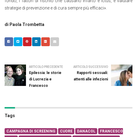
fondo, i fattori di rischio che causano infarto e ictus, e valutare
strategie di prevenzione e di cura sempre più efficaci».
di Paola Trombetta
ARTICOLO PRECEDENTE
ARTICOLO SUCCESSIVO
Epilessia: le storie
Rapporti sessuali:
di Lucrezia e
attenti alle infezioni
Francesco
Tags
CAMPAGNA DI SCREENING
CUORE
DANACOL
FRANCESCO