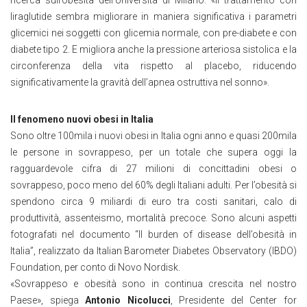
liraglutide sembra migliorare in maniera significativa i parametri
glicemici nei soggetti con glicemia normale, con pre-diabete e con
diabete tipo 2. E migliora anche la pressione arteriosa sistolica e la
circonferenza della vita rispetto al placebo, riducendo
significativamente la gravità dell’apnea ostruttiva nel sonno».
Il fenomeno nuovi obesi in Italia
Sono oltre 100mila i nuovi obesi in Italia ogni anno e quasi 200mila
le persone in sovrappeso, per un totale che supera oggi la
ragguardevole cifra di 27 milioni di concittadini obesi o
sovrappeso, poco meno del 60% degli Italiani adulti. Per l’obesità si
spendono circa 9 miliardi di euro tra costi sanitari, calo di
produttività, assenteismo, mortalità precoce. Sono alcuni aspetti
fotografati nel documento “Il burden of disease dell’obesità in
Italia”, realizzato da Italian Barometer Diabetes Observatory (IBDO)
Foundation, per conto di Novo Nordisk.
«Sovrappeso e obesità sono in continua crescita nel nostro
Paese», spiega
Antonio Nicolucci
, Presidente del Center for