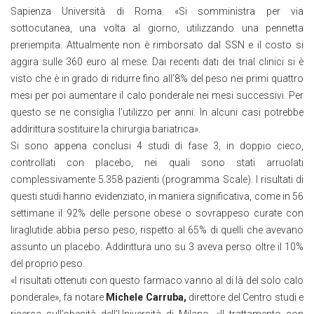
Sapienza Università di Roma. «Si somministra per via
sottocutanea, una volta al giorno, utilizzando una pennetta
preriempita. Attualmente non è rimborsato dal SSN e il costo si
aggira sulle 360 euro al mese. Dai recenti dati dei trial clinici si è
visto che è in grado di ridurre fino all’8% del peso nei primi quattro
mesi per poi aumentare il calo ponderale nei mesi successivi. Per
questo se ne consiglia l’utilizzo per anni. In alcuni casi potrebbe
addirittura sostituire la chirurgia bariatrica».
Si sono appena conclusi 4 studi di fase 3, in doppio cieco,
controllati con placebo, nei quali sono stati arruolati
complessivamente 5.358 pazienti (programma Scale). I risultati di
questi studi hanno evidenziato, in maniera significativa, come in 56
settimane il 92% delle persone obese o sovrappeso curate con
liraglutide abbia perso peso, rispetto al 65% di quelli che avevano
assunto un placebo. Addirittura uno su 3 aveva perso oltre il 10%
del proprio peso.
«I risultati ottenuti con questo farmaco vanno al di là del solo calo
ponderale», fa notare
Michele Carruba,
direttore del Centro studi e
ricerca sull’obesità dell’Università di Milano. «Il trattamento con