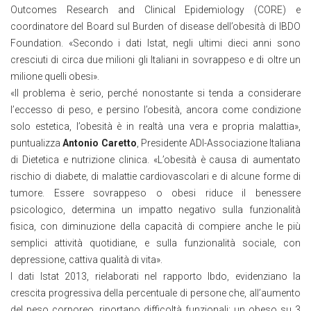
Outcomes Research and Clinical Epidemiology (CORE) e
coordinatore del Board sul Burden of disease dell’obesità di IBDO
Foundation. «Secondo i dati Istat, negli ultimi dieci anni sono
cresciuti di circa due milioni gli Italiani in sovrappeso e di oltre un
milione quelli obesi».
«Il problema è serio, perché nonostante si tenda a considerare
l’eccesso di peso, e persino l’obesità, ancora come condizione
solo estetica, l’obesità è in realtà una vera e propria malattia»,
puntualizza
Antonio Caretto
, Presidente ADI-Associazione Italiana
di Dietetica e nutrizione clinica. «L’obesità è causa di aumentato
rischio di diabete, di malattie cardiovascolari e di alcune forme di
tumore. Essere sovrappeso o obesi riduce il benessere
psicologico, determina un impatto negativo sulla funzionalità
fisica, con diminuzione della capacità di compiere anche le più
semplici attività quotidiane, e sulla funzionalità sociale, con
depressione, cattiva qualità di vita».
I dati Istat 2013, rielaborati nel rapporto Ibdo, evidenziano la
crescita progressiva della percentuale di persone che, all’aumento
del peso corporeo, riportano difficoltà funzionali: un obeso su 3