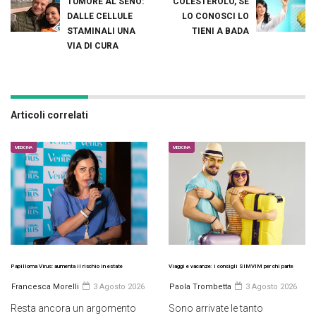
TUMORE AL SENO:
COLESTEROLO, SE
DALLE CELLULE
LO CONOSCI LO
STAMINALI UNA
TIENI A BADA
VIA DI CURA
Articoli correlati
MEDICINA
MEDICINA
Papilloma Virus: aumenta il rischio in estate
Viaggi e vacanze: i consigli SIMVIM per chi parte
Francesca Morelli
3 Agosto 2026
Paola Trombetta
3 Agosto 2026
Resta ancora un argomento
Sono arrivate le tanto