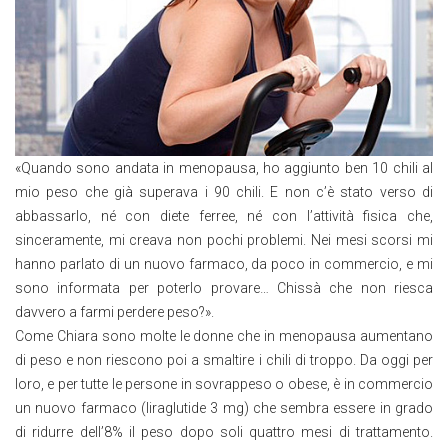
«Quando sono andata in menopausa, ho aggiunto ben 10 chili al
mio peso che già superava i 90 chili. E non c’è stato verso di
abbassarlo, né con diete ferree, né con l’attività fisica che,
sinceramente, mi creava non pochi problemi. Nei mesi scorsi mi
hanno parlato di un nuovo farmaco, da poco in commercio, e mi
sono informata per poterlo provare… Chissà che non riesca
davvero a farmi perdere peso?».
Come Chiara sono molte le donne che in menopausa aumentano
di peso e non riescono poi a smaltire i chili di troppo. Da oggi per
loro, e per tutte le persone in sovrappeso o obese, è in commercio
un nuovo farmaco (liraglutide 3 mg) che sembra essere in grado
di ridurre dell’8% il peso dopo soli quattro mesi di trattamento.