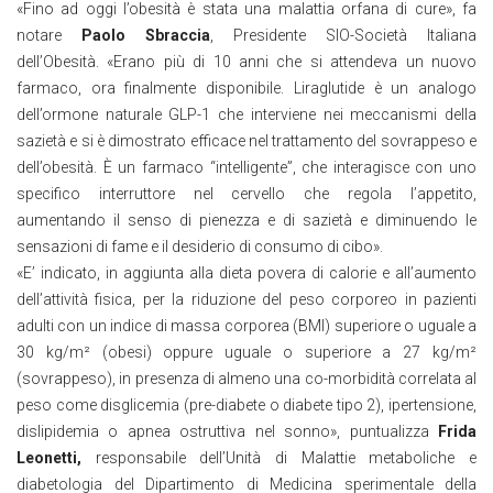
«Fino ad oggi l’obesità è stata una malattia orfana di cure», fa
notare
Paolo Sbraccia
, Presidente SIO-Società Italiana
dell’Obesità. «Erano più di 10 anni che si attendeva un nuovo
farmaco, ora finalmente disponibile. Liraglutide è un analogo
dell’ormone naturale GLP-1 che interviene nei meccanismi della
sazietà e si è dimostrato efficace nel trattamento del sovrappeso e
dell’obesità. È un farmaco “intelligente”, che interagisce con uno
specifico interruttore nel cervello che regola l’appetito,
aumentando il senso di pienezza e di sazietà e diminuendo le
sensazioni di fame e il desiderio di consumo di cibo».
«E’ indicato, in aggiunta alla dieta povera di calorie e all’aumento
dell’attività fisica, per la riduzione del peso corporeo in pazienti
adulti con un indice di massa corporea (BMI) superiore o uguale a
30 kg/m² (obesi) oppure uguale o superiore a 27 kg/m²
(sovrappeso), in presenza di almeno una co-morbidità correlata al
peso come disglicemia (pre-diabete o diabete tipo 2), ipertensione,
dislipidemia o apnea ostruttiva nel sonno», puntualizza
Frida
Leonetti,
responsabile dell’Unità di Malattie metaboliche e
diabetologia del Dipartimento di Medicina sperimentale della