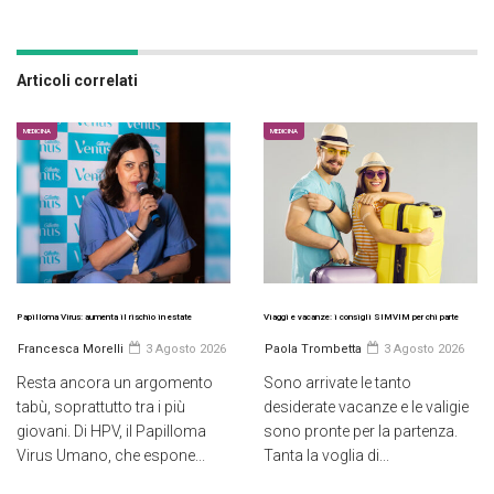
Articoli correlati
MEDICINA
MEDICINA
Papilloma Virus: aumenta il rischio in estate
Viaggi e vacanze: i consigli SIMVIM per chi parte
Francesca Morelli
3 Agosto 2026
Paola Trombetta
3 Agosto 2026
Resta ancora un argomento
Sono arrivate le tanto
tabù, soprattutto tra i più
desiderate vacanze e le valigie
giovani. Di HPV, il Papilloma
sono pronte per la partenza.
Virus Umano, che espone...
Tanta la voglia di...