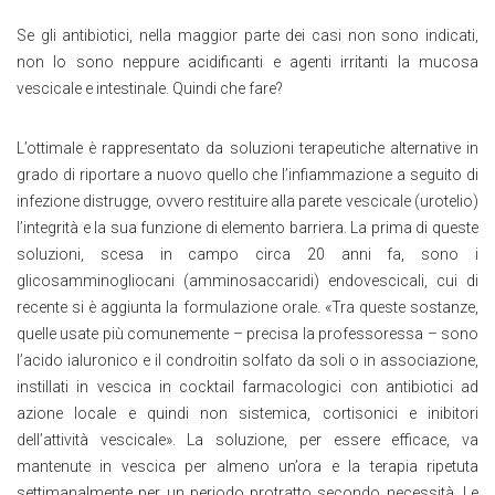
Se gli antibiotici, nella maggior parte dei casi non sono indicati,
non lo sono neppure acidificanti e agenti irritanti la mucosa
vescicale e intestinale. Quindi che fare?
L’ottimale è rappresentato da soluzioni terapeutiche alternative in
grado di riportare a nuovo quello che l’infiammazione a seguito di
infezione distrugge, ovvero restituire alla parete vescicale (urotelio)
l’integrità e la sua funzione di elemento barriera. La prima di queste
soluzioni, scesa in campo circa 20 anni fa, sono i
glicosamminogliocani (amminosaccaridi) endovescicali, cui di
recente si è aggiunta la formulazione orale. «Tra queste sostanze,
quelle usate più comunemente – precisa la professoressa – sono
l’acido ialuronico e il condroitin solfato da soli o in associazione,
instillati in vescica in cocktail farmacologici con antibiotici ad
azione locale e quindi non sistemica, cortisonici e inibitori
dell’attività vescicale». La soluzione, per essere efficace, va
mantenute in vescica per almeno un’ora e la terapia ripetuta
settimanalmente per un periodo protratto secondo necessità. Le