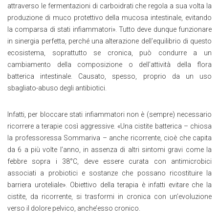
attraverso le fermentazioni di carboidrati che regola a sua volta la
produzione di muco protettivo della mucosa intestinale, evitando
la comparsa di stati infiammatori». Tutto deve dunque funzionare
in sinergia perfetta, perché una alterazione dell’equilibrio di questo
ecosistema, soprattutto se cronica, può condurre a un
cambiamento della composizione o dell’attività della flora
batterica intestinale. Causato, spesso, proprio da un uso
sbagliato-abuso degli antibiotici.
Infatti, per bloccare stati infiammatori non è (sempre) necessario
ricorrere a terapie così aggressive. «Una cistite batterica – chiosa
la professoressa Sommariva – anche ricorrente, cioè che capita
da 6 a più volte l’anno, in assenza di altri sintomi gravi come la
febbre sopra i 38°C, deve essere curata con antimicrobici
associati a probiotici e sostanze che possano ricostituire la
barriera uroteliale». Obiettivo della terapia è infatti evitare che la
cistite, da ricorrente, si trasformi in cronica con un’evoluzione
verso il dolore pelvico, anche’esso cronico.