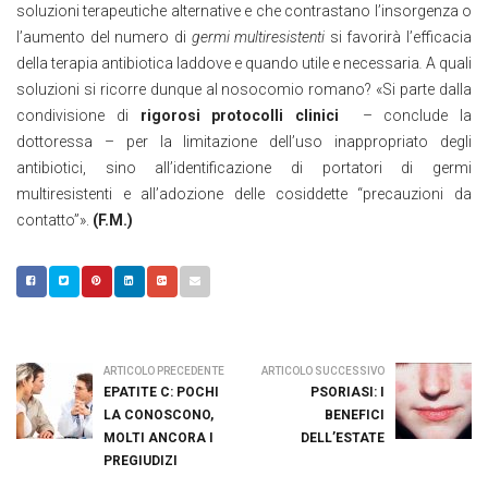
soluzioni terapeutiche alternative e che contrastano l’insorgenza o
l’aumento del numero di
germi multiresistenti
si favorirà l’efficacia
della terapia antibiotica laddove e quando utile e necessaria
.
A quali
soluzioni si ricorre dunque al nosocomio romano? «Si parte dalla
condivisione di
rigorosi protocolli clinici
– conclude la
dottoressa – per la limitazione dell’uso inappropriato degli
antibiotici, sino
all’identificazione di portatori di germi
multiresistenti e all’adozione delle cosiddette “precauzioni da
contatto”».
(F.M.)
ARTICOLO PRECEDENTE
ARTICOLO SUCCESSIVO
EPATITE C: POCHI
PSORIASI: I
LA CONOSCONO,
BENEFICI
MOLTI ANCORA I
DELL’ESTATE
PREGIUDIZI