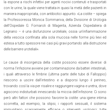
la espone a rischi infettivi per agenti nocivi contenuti e trasportati
con le urine, la quale viene trattata in quasi la metà delle pazienti in
maniera inappropriata, con antibiotici appunto. «La cistite – spiega
la Professoressa Monica Sommariva, della Divisione di Urologia
dell’Ospedale G. Fornaroli di Magenta, Azienda Ospedaliera di
Legnano – è una disfunzione uroteliale, ossia un’infiammazione
della vescica confinata alla sola mucosa nelle forme più lievi ed
estesa a tutto spessore nei casi più gravi portando alla distruzione
delle barriere uroteliali».
Le cause di insorgenza della cistite possono essere diverse: di
norma l’infezione avviene per contaminazione da batteri intestinali,
i quali attraverso le fimbrie (ultima parte delle tube di Falloppio)
riescono a uscire dall’intestino e a disporsi lungo il perineo,
trovando così la via per risalire e raggiungere vagina e uretra, dove
agiscono indisturbati innescando la miccia dell’infezione. Ci sono
però altri fattori che possono favorire la cistite: una igiene intima
scorretta, ad esempio, la stipsi, i rapporti sessuali, il sistema
immunitario scarsamente efficace o interventi urologici; tutte