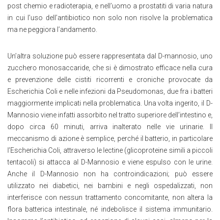
post chemio e radioterapia, e nell’uomo a prostatiti di varia natura
in cui l’uso dell’antibiotico non solo non risolve la problematica
ma ne peggiora l’andamento.
Un’altra soluzione può essere rappresentata dal D-mannosio, uno
zucchero monosaccaride, che si è dimostrato efficace nella cura
e prevenzione delle cistiti ricorrenti e croniche provocate da
Escherichia Coli e nelle infezioni da Pseudomonas, due fra i batteri
maggiormente implicati nella problematica. Una volta ingerito, il D-
Mannosio viene infatti assorbito nel tratto superiore dell’intestino e,
dopo circa 60 minuti, arriva inalterato nelle vie urinarie. Il
meccanismo di azione è semplice, perché il batterio, in particolare
l’Escherichia Coli, attraverso le lectine (glicoproteine simili a piccoli
tentacoli) si attacca al D-Mannosio e viene espulso con le urine.
Anche il D-Mannosio non ha controindicazioni; può essere
utilizzato nei diabetici, nei bambini e negli ospedalizzati, non
interferisce con nessun trattamento concomitante, non altera la
flora batterica intestinale, né indebolisce il sistema immunitario.