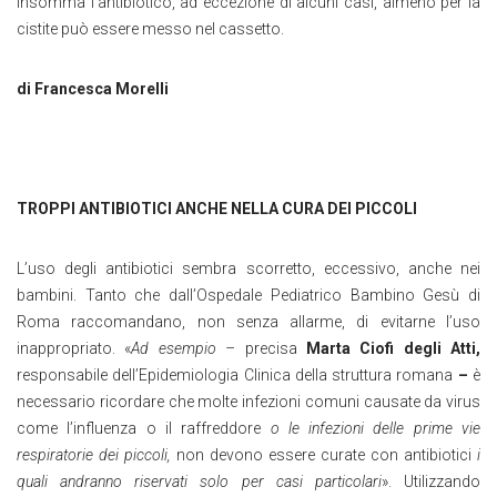
Insomma
l’antibiotico, ad eccezione di alcuni casi, almeno per la
cistite può essere messo nel cassetto.
di Francesca Morelli
TROPPI ANTIBIOTICI ANCHE NELLA CURA DEI PICCOLI
L’uso degli antibiotici sembra scorretto, eccessivo, anche nei
bambini. Tanto che dall’Ospedale Pediatrico Bambino Gesù di
Roma raccomandano, non senza allarme, di evitarne l’uso
inappropriato. «
Ad esempio
–
precisa
Marta Ciofi degli Atti
,
responsabile dell’Epidemiologia Clinica della struttura romana
–
è
necessario ricordare che
molte infezioni comuni causate da virus
come l’influenza o il raffreddore
o le infezioni delle prime vie
respiratorie dei piccoli,
non devono essere curate con antibiotici
i
quali andranno riservati solo per casi particolari
».
Utilizzando