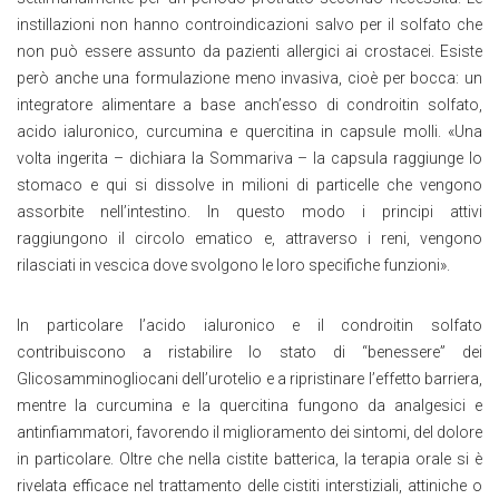
instillazioni non hanno controindicazioni salvo per il solfato che
non può essere assunto da pazienti allergici ai crostacei. Esiste
però anche una formulazione meno invasiva, cioè per bocca: un
integratore alimentare a base anch’esso di condroitin solfato,
acido ialuronico, curcumina e quercitina in capsule molli. «Una
volta ingerita – dichiara la Sommariva – la capsula raggiunge lo
stomaco e qui si dissolve in milioni di particelle che vengono
assorbite nell’intestino. In questo modo i principi attivi
raggiungono il circolo ematico e, attraverso i reni, vengono
rilasciati in vescica dove svolgono le loro specifiche funzioni».
In particolare l’acido ialuronico e il condroitin solfato
contribuiscono a ristabilire lo stato di “benessere” dei
Glicosamminogliocani dell’urotelio e a ripristinare l’effetto barriera,
mentre la curcumina e la quercitina fungono da analgesici e
antinfiammatori, favorendo il miglioramento dei sintomi, del dolore
in particolare. Oltre che nella cistite batterica, la terapia orale si è
rivelata efficace nel trattamento delle cistiti interstiziali, attiniche o