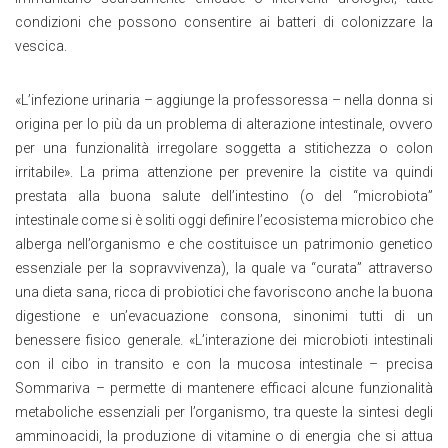
condizioni che possono consentire ai batteri di colonizzare la
vescica.
«L’infezione urinaria – aggiunge la professoressa – nella donna si
origina per lo più da un problema di alterazione intestinale, ovvero
per una funzionalità irregolare soggetta a stitichezza o colon
irritabile». La prima attenzione per prevenire la cistite va quindi
prestata alla buona salute dell’intestino (o del “microbiota”
intestinale come si è soliti oggi definire l’ecosistema microbico che
alberga nell’organismo e che costituisce un patrimonio genetico
essenziale per la sopravvivenza), la quale va “curata” attraverso
una dieta sana, ricca di probiotici che favoriscono anche la buona
digestione e un’evacuazione consona, sinonimi tutti di un
benessere fisico generale. «L’interazione dei microbioti intestinali
con il cibo in transito e con la mucosa intestinale – precisa
Sommariva – permette di mantenere efficaci alcune funzionalità
metaboliche essenziali per l’organismo, tra queste la sintesi degli
amminoacidi, la produzione di vitamine o di energia che si attua