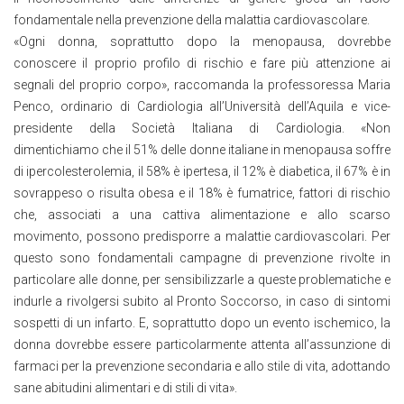
fondamentale nella prevenzione della malattia cardiovascolare.
«Ogni donna, soprattutto dopo la menopausa, dovrebbe
conoscere il proprio profilo di rischio e fare più attenzione ai
segnali del proprio corpo», raccomanda la professoressa Maria
Penco, ordinario di Cardiologia all’Università dell’Aquila e vice-
presidente della Società Italiana di Cardiologia. «Non
dimentichiamo che il 51% delle donne italiane in menopausa soffre
di ipercolesterolemia, il 58% è ipertesa, il 12% è diabetica, il 67% è in
sovrappeso o risulta obesa e il 18% è fumatrice, fattori di rischio
che, associati a una cattiva alimentazione e allo scarso
movimento, possono predisporre a malattie cardiovascolari. Per
questo sono fondamentali campagne di prevenzione rivolte in
particolare alle donne, per sensibilizzarle a queste problematiche e
indurle a rivolgersi subito al Pronto Soccorso, in caso di sintomi
sospetti di un infarto. E, soprattutto dopo un evento ischemico, la
donna dovrebbe essere particolarmente attenta all’assunzione di
farmaci per la prevenzione secondaria e allo stile di vita, adottando
sane abitudini alimentari e di stili di vita».