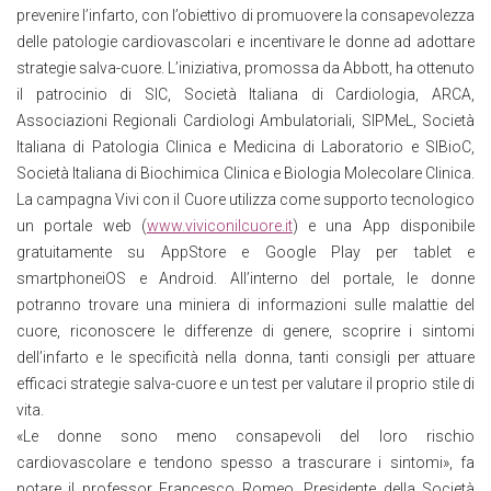
prevenire l’infarto, con l’obiettivo di promuovere la consapevolezza
delle patologie cardiovascolari e incentivare le donne ad adottare
strategie salva-cuore. L’iniziativa, promossa da Abbott, ha ottenuto
il patrocinio di SIC, Società Italiana di Cardiologia, ARCA,
Associazioni Regionali Cardiologi Ambulatoriali, SIPMeL, Società
Italiana di Patologia Clinica e Medicina di Laboratorio e SIBioC,
Società Italiana di Biochimica Clinica e Biologia Molecolare Clinica.
La campagna Vivi con il Cuore utilizza come supporto tecnologico
un portale web (
www.viviconilcuore.it
) e una App disponibile
gratuitamente su AppStore e Google Play per tablet e
smartphoneiOS e Android. All’interno del portale, le donne
potranno trovare una miniera di informazioni sulle malattie del
cuore, riconoscere le differenze di genere, scoprire i sintomi
dell’infarto e le specificità nella donna, tanti consigli per attuare
efficaci strategie salva-cuore e un test per valutare il proprio stile di
vita.
«Le donne sono meno consapevoli del loro rischio
cardiovascolare e tendono spesso a trascurare i sintomi», fa
notare il professor Francesco Romeo, Presidente della Società