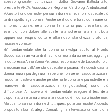
spesso ignorati», puntualizza il dottor Giovanni Battista Zito,
presidente ARCA, Associazioni Regionali Cardiologi Ambulatoriali.
«Questo è uno dei motivi per cui le donne si recano in ospedale più
tardi rispetto agli uomini. Anche se il dolore toracico rimane un
sintomo cruciale, nella donna l’infarto si può presentare, ad
esempio, con dolore alle spalle, alla schiena, alla mandibola
oppure con respiro corto e affannoso, stanchezza profonda,
nausea e vomito».
«E’ fondamentale che la donna si rivolga subito al Pronto
Soccorso: se arriva tardi, il rischio di mortalità aumenta», aggiunge
la dottoressa Anna Sonia Petronio, responsabile del Laboratorio di
Emodinamica dell’Azienda ospedaliera pisana. «In questi casi la
donna muore più degli uomini perché non viene rivascolarizzata in
modo tempestivo e anche perché ha le coronarie più ristrette e le
manovre di rivascolarizzazione (angioplastica) sono più
difficoltose. Al ricovero è fondamentale eseguire il test della
troponina, un enzima che si altera quando è in corso un’ischemia».
Ma quanto sanno le donne di tutti questi potenziali rischi? A questo
proposito Eikon Strategic Consulting ha intervistato un campione