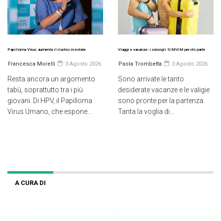
Papilloma Virus: aumenta il rischio in estate
Viaggi e vacanze: i consigli SIMVIM per chi parte
Francesca Morelli
3 Agosto 2026
Paola Trombetta
3 Agosto 2026
Resta ancora un argomento
Sono arrivate le tanto
tabù, soprattutto tra i più
desiderate vacanze e le valigie
giovani. Di HPV, il Papilloma
sono pronte per la partenza.
Virus Umano, che espone...
Tanta la voglia di...
A CURA DI