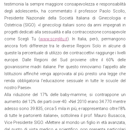
testimonia la sempre maggiore consapevolezza e responsabilità
degli adolescenti», ha commentato il professor Paolo Scollo,
Presidente Nazionale della Società Italiana di Ginecologia e
Ostetricia (SIGO). «I ginecologi italiani sono da anni impegnati in
progetti dedicati alla sessualità e alla contraccezione consapevole
come Scegli Tu (
www.sceglitu.it
). In Italia, però, permangono
ancora forti differenze tra le diverse Regioni Solo in alcune di
queste la percentuale di utilizzo dei contraccettivi raggiunge i livelli
europei. Dalle Regioni del Sud proviene oltre il 60% delle
giovanissime madri italiane. Per questo rinnoviamo l’appello alle
Istituzioni affinché venga approvata al più presto una legge che
renda obbligatoria l’educazione sessuale in tutte le scuole del
nostro Paese».
Alla riduzione del 17% delle baby-mamme, si contrappone un
aumento del 12% dei parti over-40. «Nel 2010 erano 34.770 mentre
adesso sono 39.835, circa 5 mila in più, e rappresentano oltre l’8%
di tutte le partorienti italiane», sottolinea il prof. Mauro Busacca,
Vice Presidente SIGO. «Mettere al mondo un figlio in età avanzata,
dal punto di vista medico e scientifico, non presenta particolari