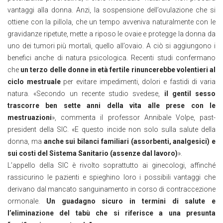
vantaggi alla donna. Anzi, la sospensione dell’ovulazione che si
ottiene con la pillola, che un tempo avveniva naturalmente con le
gravidanze ripetute, mette a riposo le ovaie e protegge la donna da
uno dei tumori più mortali, quello all’ovaio. A ciò si aggiungono i
benefici anche di natura psicologica. Recenti studi confermano
che
un terzo delle donne in età fertile rinuncerebbe volentieri al
ciclo mestruale
per evitare impedimenti, dolori e fastidi di varia
natura. «Secondo un recente studio svedese,
il gentil sesso
trascorre ben sette anni della vita alle prese con le
mestruazioni
», commenta il professor Annibale Volpe, past-
president della SIC. «E questo incide non solo sulla salute della
donna, ma
anche sui bilanci familiari (assorbenti, analgesici) e
sui costi del Sistema Sanitario (assenze dal lavoro)
».
L’appello della SIC è rivolto soprattutto ai ginecologi, affinché
rassicurino le pazienti e spieghino loro i possibili vantaggi che
derivano dal mancato sanguinamento in corso di contraccezione
ormonale.
Un guadagno sicuro in termini di salute e
l’eliminazione del tabù che si riferisce a una presunta