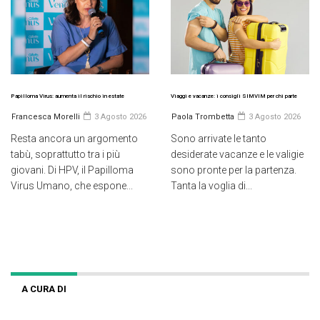
Papilloma Virus: aumenta il rischio in estate
Viaggi e vacanze: i consigli SIMVIM per chi parte
Francesca Morelli
3 Agosto 2026
Paola Trombetta
3 Agosto 2026
Resta ancora un argomento
Sono arrivate le tanto
tabù, soprattutto tra i più
desiderate vacanze e le valigie
giovani. Di HPV, il Papilloma
sono pronte per la partenza.
Virus Umano, che espone...
Tanta la voglia di...
A CURA DI