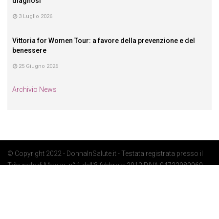
diagnosi
3 Luglio 2026
Vittoria for Women Tour: a favore della prevenzione e del
benessere
25 Giugno 2026
Archivio News
© Copyright 2022 - DonnaInSalute.it - Testata registrata presso il
Tribunale di Monza: n° 1 dell'8 febbraio 2012 P.IVA 04722080969 -
Privacy Policy
-
Cookie Policy
-
Preferenze