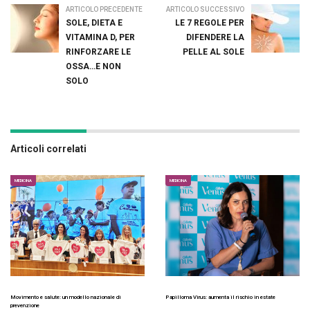
ARTICOLO PRECEDENTE
ARTICOLO SUCCESSIVO
SOLE, DIETA E
LE 7 REGOLE PER
VITAMINA D, PER
DIFENDERE LA
RINFORZARE LE
PELLE AL SOLE
OSSA…E NON
SOLO
Articoli correlati
MEDICINA
MEDICINA
Movimento e salute: un modello nazionale di
Papilloma Virus: aumenta il rischio in estate
prevenzione