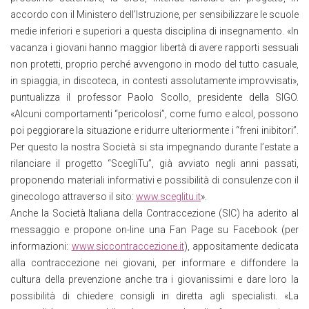
accordo con il Ministero dell’Istruzione, per sensibilizzare le scuole
medie inferiori e superiori a questa disciplina di insegnamento. «In
vacanza i giovani hanno maggior libertà di avere rapporti sessuali
non protetti, proprio perché avvengono in modo del tutto casuale,
in spiaggia, in discoteca, in contesti assolutamente improvvisati»,
puntualizza il professor Paolo Scollo, presidente della SIGO.
«Alcuni comportamenti “pericolosi”, come fumo e alcol, possono
poi peggiorare la situazione e ridurre ulteriormente i “freni inibitori”.
Per questo la nostra Società si sta impegnando durante l’estate a
rilanciare il progetto “ScegliTu”, già avviato negli anni passati,
proponendo materiali informativi e possibilità di consulenze con il
ginecologo attraverso il sito:
www.sceglitu.it
».
Anche la Società Italiana della Contraccezione (SIC) ha aderito al
messaggio e propone on-line una Fan Page su Facebook (per
informazioni:
www.siccontraccezione.it
), appositamente dedicata
alla contraccezione nei giovani, per informare e diffondere la
cultura della prevenzione anche tra i giovanissimi e dare loro la
possibilità di chiedere consigli in diretta agli specialisti. «La