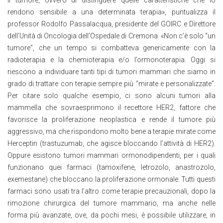
rendono sensibile a una determinata terapia», puntualizza il
professor Rodolfo Passalacqua, presidente del GOIRC e Direttore
dell’Unità di Oncologia dell’Ospedale di Cremona. «Non c’è solo “un
tumore”, che un tempo si combatteva genericamente con la
radioterapia e la chemioterapia e/o l’ormonoterapia. Oggi si
riescono a individuare tanti tipi di tumori mammari che siamo in
grado di trattare con terapie sempre più “mirate e personalizzate”.
Per citare solo qualche esempio, ci sono alcuni tumori alla
mammella che sovraesprimono il recettore HER2, fattore che
favorisce la proliferazione neoplastica e rende il tumore più
aggressivo, ma che rispondono molto bene a terapie mirate come
Herceptin (trastuzumab, che agisce bloccando l’attività di HER2).
Oppure esistono tumori mammari ormonodipendenti, per i quali
funzionano quei farmaci (tamoxifene, letrozolo, anastrozolo,
exemestane) che bloccano la proliferazione ormonale. Tutti questi
farmaci sono usati tra l’altro come terapie precauzionali, dopo la
rimozione chirurgica del tumore mammario, ma anche nelle
forma più avanzate, ove, da pochi mesi, è possibile utilizzare, in