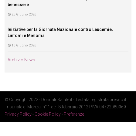
benessere
25 Giugno 2026
Iniziative per la Giornata Nazionale contro Leucemie,
Linfomi e Mieloma
16 Giugno 2026
Archivio News
© Copyright 2022 - DonnaInSalute.it - Testata registrata presso il
Tribunale di Monza: n° 1 dell'8 febbraio 2012 P.IVA 04722080969 -
Privacy Policy
-
Cookie Policy
-
Preferenze