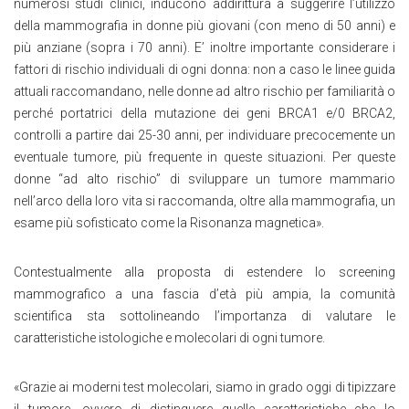
numerosi studi clinici, inducono addirittura a suggerire l’utilizzo
della mammografia in donne più giovani (con meno di 50 anni) e
più anziane (sopra i 70 anni). E’ inoltre importante considerare i
fattori di rischio individuali di ogni donna: non a caso le linee guida
attuali raccomandano, nelle donne ad altro rischio per familiarità o
perché portatrici della mutazione dei geni BRCA1 e/0 BRCA2,
controlli a partire dai 25-30 anni, per individuare precocemente un
eventuale tumore, più frequente in queste situazioni. Per queste
donne “ad alto rischio” di sviluppare un tumore mammario
nell’arco della loro vita si raccomanda, oltre alla mammografia, un
esame più sofisticato come la Risonanza magnetica».
Contestualmente alla proposta di estendere lo screening
mammografico a una fascia d’età più ampia, la comunità
scientifica sta sottolineando l’importanza di valutare le
caratteristiche istologiche e molecolari di ogni tumore.
«Grazie ai moderni test molecolari, siamo in grado oggi di tipizzare
il tumore, ovvero di distinguere quelle caratteristiche che lo