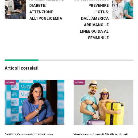
DIABETE:
PREVENIRE
ATTENZIONE
L’ICTUS:
ALL’IPOGLICEMIA
DALL’AMERICA
ARRIVANO LE
LINEE GUIDA AL
FEMMINILE
Articoli correlati
MEDICINA
MEDICINA
Papilloma Virus: aumenta il rischio in estate
Viaggi e vacanze: i consigli SIMVIM per chi parte