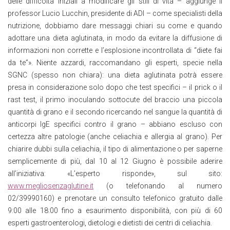
delle difficoltà iniziali a modificare gli stili di vita – aggiunge il
professor Lucio Lucchin, presidente di ADI – come specialisti della
nutrizione, dobbiamo dare messaggi chiari su come e quando
adottare una dieta aglutinata, in modo da evitare la diffusione di
informazioni non corrette e l’esplosione incontrollata di “diete fai
da te”». Niente azzardi, raccomandano gli esperti, specie nella
SGNC (spesso non chiara): una dieta aglutinata potrà essere
presa in considerazione solo dopo che test specifici – il prick o il
rast test, il primo inoculando sottocute del braccio una piccola
quantità di grano e il secondo ricercando nel sangue la quantità di
anticorpi IgE specifici contro il grano – abbiano escluso con
certezza altre patologie (anche celiachia e allergia al grano). Per
chiarire dubbi sulla celiachia, il tipo di alimentazione o per saperne
semplicemente di più, dal 10 al 12 Giugno è possibile aderire
all’iniziativa: «L’esperto risponde», sul sito:
www.megliosenzaglutine.it
(o telefonando al numero
02/39990160) e prenotare un consulto telefonico gratuito dalle
9:00 alle 18:00 fino a esaurimento disponibilità, con più di 60
esperti gastroenterologi, dietologi e dietisti dei centri di celiachia.