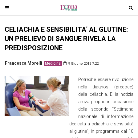
T
T
o
o
g
g
CELIACHIA E SENSIBILITA’ AL GLUTINE:
g
g
l
l
UN PRELIEVO DI SANGUE RIVELA LA
e
e
PREDISPOSIZIONE
n
n
a
a
Francesca Morelli
Medicina
9 Giugno 2013 7:22
v
v
i
i
Potrebbe essere rivoluzione
g
g
nella diagnosi (precoce)
a
a
della celiachia. E la notizia
t
t
arriva proprio in occasione
i
i
della seconda “Settimana
o
o
nazionale di informazione
n
n
dedicata a celiachia e sensibilità
al glutine”, in programma dal 10