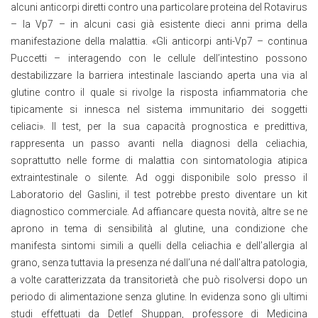
alcuni anticorpi diretti contro una particolare proteina del Rotavirus
– la Vp7 – in alcuni casi già esistente dieci anni prima della
manifestazione della malattia. «Gli anticorpi anti-Vp7 – continua
Puccetti – interagendo con le cellule dell’intestino possono
destabilizzare la barriera intestinale lasciando aperta una via al
glutine contro il quale si rivolge la risposta infiammatoria che
tipicamente si innesca nel sistema immunitario dei soggetti
celiaci». Il test, per la sua capacità prognostica e predittiva,
rappresenta un passo avanti nella diagnosi della celiachia,
soprattutto nelle forme di malattia con sintomatologia atipica
extraintestinale o silente. Ad oggi disponibile solo presso il
Laboratorio del Gaslini, il test potrebbe presto diventare un kit
diagnostico commerciale. Ad affiancare questa novità, altre se ne
aprono in tema di sensibilità al glutine, una condizione che
manifesta sintomi simili a quelli della celiachia e dell’allergia al
grano, senza tuttavia la presenza né dall’una né dall’altra patologia,
a volte caratterizzata da transitorietà che può risolversi dopo un
periodo di alimentazione senza glutine. In evidenza sono gli ultimi
studi effettuati da Detlef Shuppan, professore di Medicina