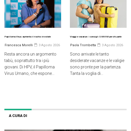
Papilloma Virus: aumenta il rischio in estate
Viaggi e vacanze: i consigli SIMVIM per chi parte
Francesca Morelli
3 Agosto 2026
Paola Trombetta
3 Agosto 2026
Resta ancora un argomento
Sono arrivate le tanto
tabù, soprattutto tra i più
desiderate vacanze e le valigie
giovani. Di HPV, il Papilloma
sono pronte per la partenza.
Virus Umano, che espone...
Tanta la voglia di...
A CURA DI