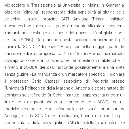
Molecolare e Traslazionale all’Università di Mainz in Germania:
oltre alla “gliadina”, responsabile della sensibilità al glutine della
celiachia, un’altra proteina (ATI, Amilase Tripsin Inhibitor)
innescherebbe l’allergia al grano e risposte alterate del sistema
immunitario intestinale, alla base della sensibilità al glutine non
celiaca (SGNC). Oggi anche questa seconda condizione è più
chiara: la SGNC è “di genere” – colpisce nella maggior parte dei
casi donne di età compresa fra i 25 e i 45 anni – e ha una marcata
sovrapposizione con la sindrome dell’intestino irritabile, che in
almeno il 28-30% dei casi risponde positivamente a una dieta
senza glutine. «La mancanza di un marcatore specifico – dichiara
il professor Carlo Catassi, associato di Pediatria presso
l’Università Politecnica della Marche di Ancona e coordinatore del
comitato scientifico del Dr. Schär Institute – rappresenta ancora un
limite nella diagnosi accurata e precoce della SGNC, ma un
modello sierologico per identificarne la presenza è a buon punto».
Ad oggi, sia la SGNC che la celiachia, hanno un’unica terapia
conosciuta: la dieta senza glutine. «Alla luce delle false credenze e