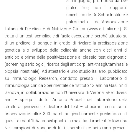
al 16 giugno, promossa da DS-
gluten free, con il supporto
scientifico del Dr. Schär Institute e
patrocinata dall’Associazione
Italiana di Dietetica e di Nutrizione Clinica (www.adiitalia.net). Si
tratta di un test, semplice e di facile esecuzione, perché attuato su
di un prelievo di sangue, in grado di rivelare la predisposizione
genetica allo sviluppo della celiachia anche con dieci anni di
anticipo e prima della positivizzazione ai classici test diagnostici
(screening seriologici, ricerca degli anticorpi anti-trasglutaminasi e
biopsia intestinale). Ad attestarlo è uno studio italiano, pubblicato
su Immunologic Research, condotto presso il Laboratorio di
Immunologia Clinica Sperimentale dell’Istituto “Giannina Gaslini” di
Genova, in collaborazione con l’Università di Verona. «Per diversi
anni – spiega il dottor Antonio Puccetti del Laboratorio della
struttura genovese e ideatore del test – abbiamo tenuto sotto
osservazione oltre 300 bambini geneticamente predisposti: di
questi circa il 10% ha sviluppato la malattia durante il follow-up».
Nei campioni di sangue di tutti i bambini celiaci erano presenti