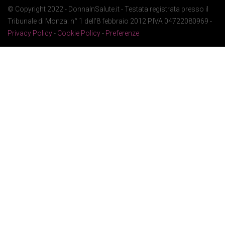
© Copyright 2022 - DonnaInSalute.it - Testata registrata presso il
Tribunale di Monza: n° 1 dell'8 febbraio 2012 P.IVA 04722080969 -
Privacy Policy
-
Cookie Policy
-
Preferenze