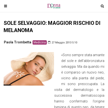
T
T
o
o
g
g
SOLE SELVAGGIO: MAGGIOR RISCHIO DI
g
g
l
l
MELANOMA
e
e
n
n
Paola Trombetta
Medicina
27 Maggio 2013 5:10
a
a
v
v
«Sono sempre stata amante
i
i
del sole e dell’abbronzatura
g
g
selvaggia. Ma da quando mi
a
a
è comparso un nuovo neo,
t
t
vicino alla pianta del piede,
i
i
mi sono preoccupata. La
o
o
visita del dermatologo e la
n
n
successiva dermatoscopia
hanno confermato l’origine
benigna di questo neo, da tenere