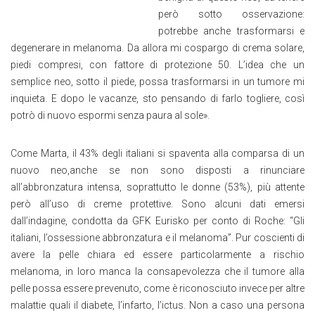
però sotto osservazione:
potrebbe anche trasformarsi e
degenerare in melanoma. Da allora mi cospargo di crema solare,
piedi compresi, con fattore di protezione 50. L’idea che un
semplice neo, sotto il piede, possa trasformarsi in un tumore mi
inquieta. E dopo le vacanze, sto pensando di farlo togliere, così
potrò di nuovo espormi senza paura al sole».
Come Marta, il 43% degli italiani si spaventa alla comparsa di un
nuovo neo,anche se non sono disposti a rinunciare
all’abbronzatura intensa, soprattutto le donne (53%), più attente
però all’uso di creme protettive. Sono alcuni dati emersi
dall’indagine, condotta da GFK Eurisko per conto di Roche: “Gli
italiani, l’ossessione abbronzatura e il melanoma”. Pur coscienti di
avere la pelle chiara ed essere particolarmente a rischio
melanoma, in loro manca la consapevolezza che il tumore alla
pelle possa essere prevenuto, come è riconosciuto invece per altre
malattie quali il diabete, l’infarto, l’ictus. Non a caso una persona