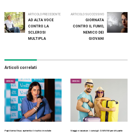
ARTICOLO PRECEDENTE
ARTICOLO SUCCESSIVO
AD ALTA VOCE
GIORNATA
CONTRO LA
CONTRO IL FUMO,
SCLEROSI
NEMICO DEI
MULTIPLA
GIOVANI
Articoli correlati
MEDICINA
MEDICINA
Papilloma Virus: aumenta il rischio in estate
Viaggi e vacanze: i consigli SIMVIM per chi parte