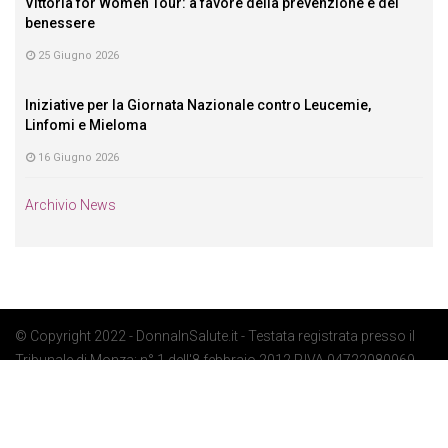
Vittoria for Women Tour: a favore della prevenzione e del
benessere
25 Giugno 2026
Iniziative per la Giornata Nazionale contro Leucemie,
Linfomi e Mieloma
16 Giugno 2026
Archivio News
© Copyright 2022 - DonnaInSalute.it - Testata registrata presso il
Tribunale di Monza: n° 1 dell'8 febbraio 2012 P.IVA 04722080969 -
Privacy Policy
-
Cookie Policy
-
Preferenze