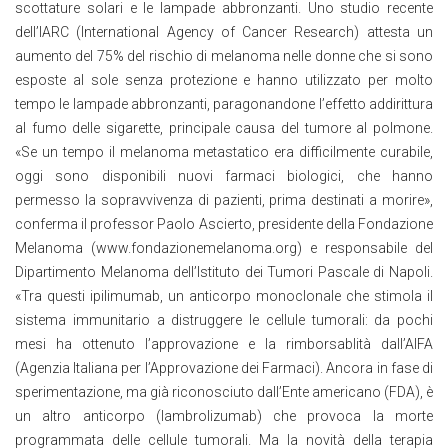
scottature solari e le lampade abbronzanti. Uno studio recente
dell’IARC (International Agency of Cancer Research) attesta un
aumento del 75% del rischio di melanoma nelle donne che si sono
esposte al sole senza protezione e hanno utilizzato per molto
tempo le lampade abbronzanti, paragonandone l’effetto addirittura
al fumo delle sigarette, principale causa del tumore al polmone.
«Se un tempo il melanoma metastatico era difficilmente curabile,
oggi sono disponibili nuovi farmaci biologici, che hanno
permesso la sopravvivenza di pazienti, prima destinati a morire»,
conferma il professor Paolo Ascierto, presidente della Fondazione
Melanoma (www.fondazionemelanoma.org) e responsabile del
Dipartimento Melanoma dell’Istituto dei Tumori Pascale di Napoli.
«Tra questi ipilimumab, un anticorpo monoclonale che stimola il
sistema immunitario a distruggere le cellule tumorali: da pochi
mesi ha ottenuto l’approvazione e la rimborsablità dall’AIFA
(Agenzia Italiana per l’Approvazione dei Farmaci). Ancora in fase di
sperimentazione, ma già riconosciuto dall’Ente americano (FDA), è
un altro anticorpo (lambrolizumab) che provoca la morte
programmata delle cellule tumorali. Ma la novità della terapia