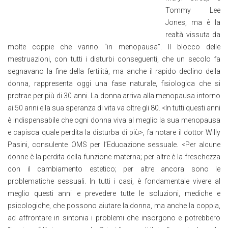
Tommy Lee
Jones, ma è la
realtà vissuta da
molte coppie che vanno “in menopausa”. Il blocco delle
mestruazioni, con tutti i disturbi conseguenti, che un secolo fa
segnavano la fine della fertilità, ma anche il rapido declino della
donna, rappresenta oggi una fase naturale, fisiologica che si
protrae per più di 30 anni. La donna arriva alla menopausa intorno
ai 50 anni e la sua speranza di vita va oltre gli 80. <In tutti questi anni
è indispensabile che ogni donna viva al meglio la sua menopausa
e capisca quale perdita la disturba di più>, fa notare il dottor Willy
Pasini, consulente OMS per l’Educazione sessuale. <Per alcune
donne è la perdita della funzione materna; per altre è la freschezza
con il cambiamento estetico; per altre ancora sono le
problematiche sessuali. In tutti i casi, è fondamentale vivere al
meglio questi anni e prevedere tutte le soluzioni, mediche e
psicologiche, che possono aiutare la donna, ma anche la coppia,
ad affrontare in sintonia i problemi che insorgono e potrebbero