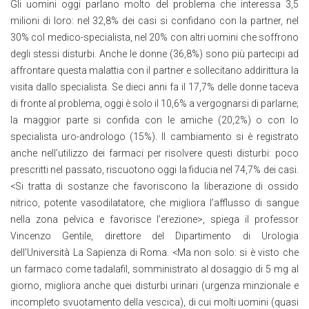
Gli uomini oggi parlano molto del problema che interessa 3,5
milioni di loro: nel 32,8% dei casi si confidano con la partner, nel
30% col medico-specialista, nel 20% con altri uomini che soffrono
degli stessi disturbi. Anche le donne (36,8%) sono più partecipi ad
affrontare questa malattia con il partner e sollecitano addirittura la
visita dallo specialista. Se dieci anni fa il 17,7% delle donne taceva
di fronte al problema, oggi è solo il 10,6% a vergognarsi di parlarne;
la maggior parte si confida con le amiche (20,2%) o con lo
specialista uro-andrologo (15%). Il cambiamento si è registrato
anche nell’utilizzo dei farmaci per risolvere questi disturbi: poco
prescritti nel passato, riscuotono oggi la fiducia nel 74,7% dei casi.
<Si tratta di sostanze che favoriscono la liberazione di ossido
nitrico, potente vasodilatatore, che migliora l’afflusso di sangue
nella zona pelvica e favorisce l’erezione>, spiega il professor
Vincenzo Gentile, direttore del Dipartimento di Urologia
dell’Università La Sapienza di Roma. <Ma non solo: si è visto che
un farmaco come tadalafil, somministrato al dosaggio di 5 mg al
giorno, migliora anche quei disturbi urinari (urgenza minzionale e
incompleto svuotamento della vescica), di cui molti uomini (quasi