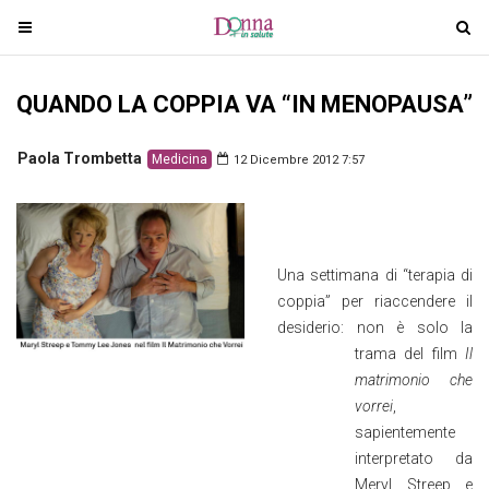
T
T
o
o
g
g
QUANDO LA COPPIA VA “IN MENOPAUSA”
g
g
l
l
e
e
Paola Trombetta
Medicina
12 Dicembre 2012 7:57
n
n
a
a
v
v
i
i
Una settimana di “terapia di
g
g
coppia” per riaccendere il
a
a
desiderio: non è solo la
t
t
trama del film
Il
i
i
matrimonio che
o
o
vorrei
,
n
n
sapientemente
interpretato da
Meryl Streep e