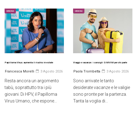
MEDICINA
MEDICINA
Papilloma Virus: aumenta il rischio in estate
Viaggi e vacanze: i consigli SIMVIM per chi parte
Francesca Morelli
3 Agosto 2026
Paola Trombetta
3 Agosto 2026
Resta ancora un argomento
Sono arrivate le tanto
tabù, soprattutto tra i più
desiderate vacanze e le valigie
giovani. Di HPV, il Papilloma
sono pronte per la partenza.
Virus Umano, che espone...
Tanta la voglia di...