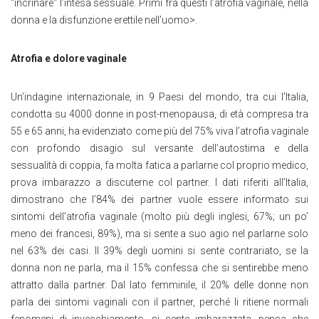
“incrinare“ l’intesa sessuale. Primi fra questi l’atrofia vaginale, nella
donna e la disfunzione erettile nell’uomo>.
Atrofia e dolore vaginale
Un’indagine internazionale, in 9 Paesi del mondo, tra cui l’Italia,
condotta su 4000 donne in post-menopausa, di età compresa tra
55 e 65 anni, ha evidenziato come più del 75% viva l’atrofia vaginale
con profondo disagio sul versante dell’autostima e della
sessualità di coppia, fa molta fatica a parlarne col proprio medico,
prova imbarazzo a discuterne col partner. I dati riferiti all’Italia,
dimostrano che l’84% dei partner vuole essere informato sui
sintomi dell’atrofia vaginale (molto più degli inglesi, 67%; un po’
meno dei francesi, 89%), ma si sente a suo agio nel parlarne solo
nel 63% dei casi. Il 39% degli uomini si sente contrariato, se la
donna non ne parla, ma il 15% confessa che si sentirebbe meno
attratto dalla partner. Dal lato femminile, il 20% delle donne non
parla dei sintomi vaginali con il partner, perché li ritiene normali