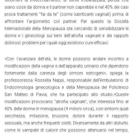
fenomeni di invecchiamento, si sente imbarazzata, pensa che
siano cose da donna e il partner non capirebbe e nel 40% dei casi
prova trattamenti “fai da te” (come lubrificanti vaginali) prima di
affrontare l’argomento col partner. Per questo la Società
Internazionale della Menopausa sta cercando di sensibilizzare le
donne e i ginecologi sui temi dell’atrofia vaginale e dei rapporti
dolorosi: problemi per i quali oggi esistono cure efficaci.
<Con l’avanzare dell’età, le donne possono andare incontro a
modificazioni della vagina e dell’apparato urinario che dipendono
fortemente dalla carenza degli ormoni estrogeni>, spiega la
professoressa Rossella Nappi, responsabile dell’Ambulatorio di
Endocrinologia ginecologica e della Menopausa del Policlinico
San Matteo di Pavia, che ha partecipato allo studio.<Queste
modificazioni provocano ”atrofia vaginale”, che interessa fino al
40% delle donne in menopausa (4 milioni circa), con sintomi quali
secchezza, irritazione, bruciore, dolore durante il rapporto
sessuale, ma anche frequenti cistiti. Diversamente da altri disturbi,
come le vampate di calore che possono attenuarsi nel tempo,