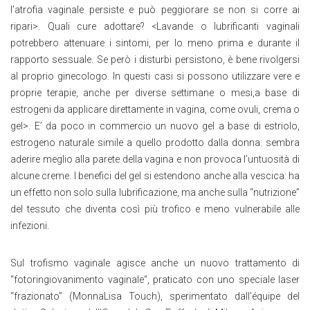
l’atrofia vaginale persiste e può peggiorare se non si corre ai
ripari>. Quali cure adottare? <Lavande o lubrificanti vaginali
potrebbero attenuare i sintomi, per lo meno prima e durante il
rapporto sessuale. Se però i disturbi persistono, è bene rivolgersi
al proprio ginecologo. In questi casi si possono utilizzare vere e
proprie terapie, anche per diverse settimane o mesi,a base di
estrogeni da applicare direttamente in vagina, come ovuli, crema o
gel>. E’ da poco in commercio un nuovo gel a base di estriolo,
estrogeno naturale simile a quello prodotto dalla donna: sembra
aderire meglio alla parete della vagina e non provoca l’untuosità di
alcune creme. I benefici del gel si estendono anche alla vescica: ha
un effetto non solo sulla lubrificazione, ma anche sulla “nutrizione”
del tessuto che diventa così più trofico e meno vulnerabile alle
infezioni.
Sul trofismo vaginale agisce anche un nuovo trattamento di
“fotoringiovanimento vaginale“, praticato con uno speciale laser
“frazionato” (MonnaLisa Touch), sperimentato dall’équipe del