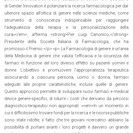
di Gender Innovation è potenziare la ricerca farmacologica per dar
ulteriore spazio all’ottica di genere nelle scienze mediche, come
strumento di conoscenza indispensabile per raggiungere
l’adeguatezza della terapia e la personalizzazione della
cura»</em>, afferma <strong>Pier Luigi Canonico,</strong>
Presidente della Società Italiana di Farmacologia, che ha
promosso il Premio.</p> <p> La Farmacologia di genere è un’area
della Medicina di genere che valuta l’efficacia e la sicurezza dei
farmaci in funzione del loro diverso effetto su pazienti uomini e
donne. L’obiettivo è promuovere l’appropriatezza terapeutica
assicurando a ciascuna persona, uomo o donna, farmaci
adeguati alle proprie caratteristiche, incluse quelle di genere.
Questo approccio permette di sviluppare nuovi farmaci e medical
device genere-specifici, di ridurre i costi che derivano da percorsi
diagnostico-terapeutici non appropriati. «<em>In un momento in
cui è difficilissimo trovare fondi per la ricerca e le risorse pubbliche
sono state ridotte, il fatto che tre giovani ricercatrici abbiano la
possibilità di portare avanti i loro progetti è davvero un grande