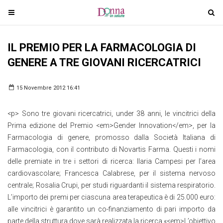
T
T
o
o
g
g
IL PREMIO PER LA FARMACOLOGIA DI
g
g
l
l
GENERE A TRE GIOVANI RICERCATRICI
e
e
n
n
15 Novembre 2012 16:41
a
a
v
v
<p> Sono tre giovani ricercatrici, under 38 anni, le vincitrici della
i
i
Prima edizione del Premio <em>Gender Innovation</em>, per la
g
g
Farmacologia di genere, promosso dalla Società Italiana di
a
a
Farmacologia, con il contributo di Novartis Farma. Questi i nomi
t
t
delle premiate in tre i settori di ricerca: Ilaria Campesi per l’area
i
i
cardiovascolare; Francesca Calabrese, per il sistema nervoso
o
o
centrale; Rosalia Crupi, per studi riguardanti il sistema respiratorio.
n
n
L’importo dei premi per ciascuna area terapeutica è di 25.000 euro:
alle vincitrici è garantito un co-finanziamento di pari importo da
parte della struttura dove sarà realizzata la ricerca.«<em>L’obiettivo