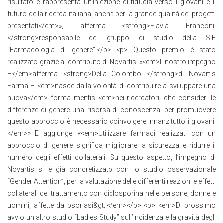
risultato e rappresenta un’iniezione di fiducia verso i giovani e il
futuro della ricerca italiana, anche per la grande qualità dei progetti
presentati</em>», afferma <strong>Flavia Franconi,
</strong>responsabile del gruppo di studio della SIF
“Farmacologia di genere”.</p> <p> Questo premio è stato
realizzato grazie al contributo di Novartis: «<em>Il nostro impegno
–</em>afferma <strong>Delia Colombo </strong>di Novartis
Farma – <em>nasce dalla volontà di contribuire a sviluppare una
nuova</em> forma mentis <em>nei ricercatori, che consideri le
differenze di genere una risorsa di conoscenza: per promuovere
questo approccio è necessario coinvolgere innanzitutto i giovani.
</em>» E aggiunge: «<em>Utilizzare farmaci realizzati con un
approccio di genere significa migliorare la sicurezza e ridurre il
numero degli effetti collaterali. Su questo aspetto, l’impegno di
Novartis si è già concretizzato con lo studio osservazionale
“Gender Attention”, per la valutazione delle differenti reazioni e effetti
collaterali del trattamento con ciclosporina nelle persone, donne e
uomini, affette da psoriasi&gt;.</em></p> <p> <em>Di prossimo
avvio un altro studio “Ladies Study” sull’incidenza e la gravità degli