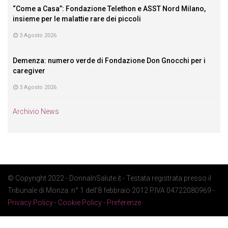
“Come a Casa”: Fondazione Telethon e ASST Nord Milano,
insieme per le malattie rare dei piccoli
3 Agosto 2026
Demenza: numero verde di Fondazione Don Gnocchi per i
caregiver
3 Agosto 2026
Archivio News
© Copyright 2022 - DonnaInSalute.it - Testata registrata presso il
Tribunale di Monza: n° 1 dell'8 febbraio 2012 P.IVA 04722080969 -
Privacy Policy
-
Cookie Policy
-
Preferenze